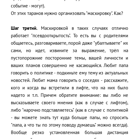
событие - могут).
От этих таранов нужно организовать "маскировку". Как?
Шаг третий.
Маскировкой в таких случаях отлично
работает "псевдооткрытость". То есть вы с родителями
общаетесь, разговариваете, порой даже "убалтываете" их
сами, но идет, извините за выражение, трёп на
пустопорожние посторонние темы, вашей личности и
ваших планов совершенно не касающийся. Любит папа
говорить о политике - подкиньте ему тему из актуальных
новостей. Любит мама говорить о соседях - расскажите,
кого и когда вы встретили в лифте, что на них было
надето и т.п. Причем обратите внимание: вы либо не
высказываете своего мнения (как в случае с лифтом),
либо "нарочно подставляетесь" (как в случае с политикой
- вы можете знать тут куда больше папы, но спросить
"папа, а что ты по этому поводу думаешь" можно всегда).
Вообще резко установленная большая дистанция