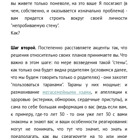
вы живете только поневоле, на это ваше Я посягают (в
чем, собственно, и оказывается изначально проблема) -
вам придется строить вокруг своей личности
"непробиваемую стену".
Как?
Шаг второй.
Постепенно расставляете акценты так, что
решения относительно своих планов принимаете вы. Что
важно в этом шаге: по мере возведения такой "стены",
как только она будет видна родителям (условимся далее,
что мы будем говорить только о родителях) - они захотят
"пользоваться таранами". Тараны у них мощные: и
размахивание
мегасемейными узами
, и апелляции к
здоровью (истерики, обмороки, сердечные приступы), и
сама по себе большая информация о вас (ведь если вам,
к примеру, где-то лет 30 - то они уже лет 30 с вами
знакомы и знают вас и ваши особенности реагирования:
могут не понимать, что тут что значит, но знать и
предполагать, как вы среагируете на то или иное