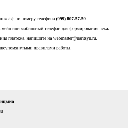
инькофф по номеру телефона
(999) 807-57-59
.
 е-мейл или мобильный телефон для формирования чека.
ния платежа, напишите на
webmaster@naritsyn.ru
.
вышеупомянутыми правилами работы.
рицына
та