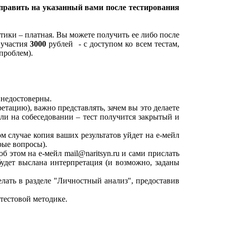
тправить на указанный вами после тестирования
ики – платная. Вы можете получить ее либо после
 участия
3000
рублей
- с доступом ко всем тестам,
проблем).
т недостоверны.
етацию), важно представлять, зачем вы это делаете
или на собеседовании – тест получится закрытый и
м случае копия ваших результатов уйдет на е-мейл
рые вопросы).
об этом на е-мейл
mail@naritsyn.ru
и сами прислать
будет выслана интерпретация (и возможно, заданы
лать в разделе "Личностный анализ", предоставив
 тестовой методике.