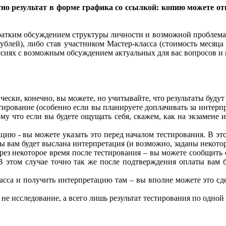
тно результат в форме графика со ссылкой: копию можете о
ратким обсуждением структуры личности и возможной проблемат
ублей), либо
став участником
Мастер-класса (стоимость месяца
ссиях с возможным обсуждением актуальных для вас вопросов и 
ически, конечно, вы можете, но учитывайте, что результаты буду
ирование (особенно если вы планируете доплачивать за интерпр
му что если вы будете ощущать себя, скажем, как на экзамене 
ю - вы можете указать это перед началом тестирования. В это
ты вам будет выслана интерпретация (и возможно, заданы некото
ез некоторое время после тестирования – вы можете сообщить 
В этом случае точно так же после подтверждения оплаты вам 
асса и получить интерпретацию там – вы вполне можете это сде
 не исследование, а всего лишь результат тестирования по одной