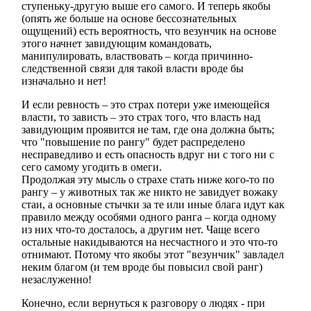
ступеньку-другую выше его самого. И теперь якобы
(опять же больше на основе бессознательных
ощущений) есть вероятность, что везунчик на основе
этого начнет завидующим командовать,
манипулировать, властвовать – когда причинно-
следственной связи для такой власти вроде бы
изначально и нет!
И если ревность – это страх потери уже имеющейся
власти, то зависть – это страх того, что власть над
завидующим проявится не там, где она должна быть;
что "повышение по рангу" будет распределено
несправедливо и есть опасность вдруг ни с того ни с
сего самому угодить в омеги.
Продолжая эту мысль о страхе стать ниже кого-то по
рангу – у животных так же никто не завидует вожаку
стаи, а основные стычки за те или иные блага идут как
правило между особями одного ранга – когда одному
из них что-то досталось, а другим нет. Чаще всего
остальные накидываются на несчастного и это что-то
отнимают. Потому что якобы этот "везунчик" завладел
неким благом (и тем вроде бы повысил свой ранг)
незаслуженно!
Конечно, если вернуться к разговору о людях - при