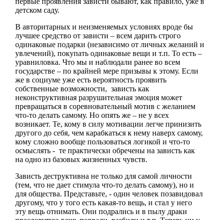
первые проявления зависти бывают, как правило, уже в
детском саду.
В авторитарных и неизменяемых условиях вроде бы
лучшее средство от зависти – всем дарить строго
одинаковые подарки (независимо от личных желаний и
увлечений), покупать одинаковые вещи и т.п. То есть –
уравниловка. Что мы и наблюдали ранее во всем
государстве – по крайней мере призывы к этому. Если
же в социуме уже есть вероятность проявить
собственные возможности, зависть как
неконструктивная разрушительная эмоция может
превращаться в соревновательный мотив с желанием
что-то делать самому. Но опять же – не у всех
возникает. Те, кому в силу
мотивации
легче принизить
другого до себя, чем карабкаться к нему наверх самому,
кому сложно вообще пользоваться логикой и что-то
осмыслять - те практически обречены на зависть как
на одно из базовых жизненных чувств.
Зависть деструктивна не только для самой личности
(тем, что не дает стимула что-то делать самому), но и
для общества. Представьте, - один человек позавидовал
другому, что у того есть какая-то вещь, и стал у него
эту вещь отнимать. Они подрались и в пылу драки