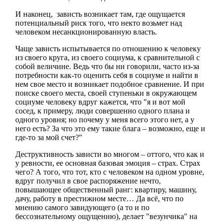
И наконец, зависть возникает там, где ощущается
потенциальный риск того, что некто возьмет над
человеком несанкционированную власть.
Чаще зависть испытывается по отношению к человеку
из своего круга, из своего социума, к сравнительной с
собой величине. Ведь что бы ни говорили, часто из-за
потребности как-то оценить себя в социуме и найти в
нем свое место и возникает подобное сравнение. И при
поиске своего места, своей ступеньки в окружающем
социуме человеку вдруг кажется, что "я и вот мой
сосед, к примеру, люди совершенно одного плана и
одного уровня; но почему у меня всего этого нет, а у
него есть? За что это ему такие блага – возможно, еще и
где-то за мой счет?"
Деструктивность зависти во многом – оттого, что как и
у
ревности
, ее основная базовая эмоция – страх. Страх
чего? А того, что тот, кто с человеком на одном уровне,
вдруг получил в свое распоряжение нечто,
повышающее общественный ранг: квартиру, машину,
дачу, работу в престижном месте… Да всё, что по
мнению самого завидующего (а то и по
бессознательному ощущению), делает "везунчика" на