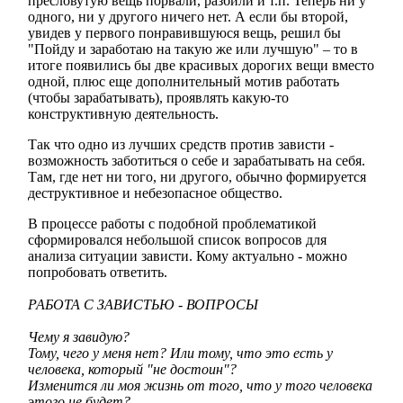
пресловутую вещь порвали, разбили и т.п. Теперь ни у
одного, ни у другого ничего нет. А если бы второй,
увидев у первого понравившуюся вещь, решил бы
"Пойду и заработаю на такую же или лучшую" – то в
итоге появились бы две красивых дорогих вещи вместо
одной, плюс еще дополнительный мотив работать
(чтобы зарабатывать), проявлять какую-то
конструктивную деятельность.
Так что одно из лучших средств против зависти -
возможность заботиться о себе и зарабатывать на себя.
Там, где нет ни того, ни другого, обычно формируется
деструктивное и небезопасное общество.
В процессе работы с подобной проблематикой
сформировался небольшой список вопросов для
анализа ситуации зависти. Кому актуально - можно
попробовать ответить.
РАБОТА С ЗАВИСТЬЮ - ВОПРОСЫ
Чему я завидую?
Тому, чего у меня нет? Или тому, что это есть у
человека, который "не достоин"?
Изменится ли моя жизнь от того, что у того человека
этого не будет?