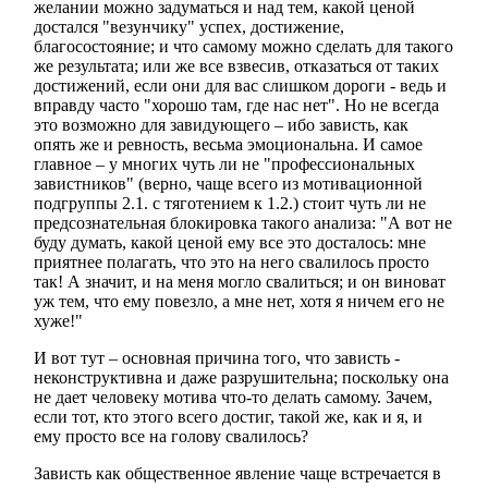
желании можно задуматься и над тем, какой ценой
достался "везунчику" успех, достижение,
благосостояние; и что самому можно сделать для такого
же результата; или же все взвесив, отказаться от таких
достижений, если они для вас слишком дороги - ведь и
вправду часто "хорошо там, где нас нет". Но не всегда
это возможно для завидующего – ибо зависть, как
опять же и
ревность
, весьма эмоциональна. И самое
главное – у многих чуть ли не "профессиональных
завистников" (верно, чаще всего из мотивационной
подгруппы
2.1
. с тяготением к
1.2
.) стоит чуть ли не
предсознательная
блокировка такого анализа: "А вот не
буду думать, какой ценой ему все это досталось: мне
приятнее полагать, что это на него свалилось просто
так! А значит, и на меня могло свалиться; и он виноват
уж тем, что ему повезло, а мне нет, хотя я ничем его не
хуже!"
И вот тут – основная причина того, что зависть -
неконструктивна и даже разрушительна; поскольку она
не дает человеку мотива что-то делать самому. Зачем,
если тот, кто этого всего достиг, такой же, как и я, и
ему просто все на голову свалилось?
Зависть как общественное явление чаще встречается в