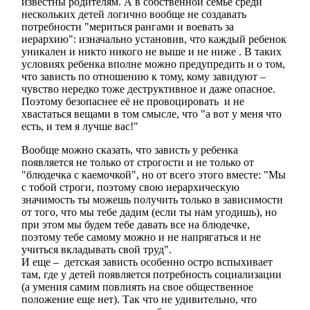
известны родителям. А в собственной семье среди
нескольких детей логично вообще не создавать
потребности "мериться рангами и воевать за
иерархию": изначально установив, что каждый ребенок
уникален и никто никого не выше и не ниже . В таких
условиях ребенка вполне можно предупредить и о том,
что зависть по отношению к тому, кому завидуют –
чувство нередко тоже деструктивное и даже опасное.
Поэтому безопаснее её не провоцировать и не
хвастаться вещами в том смысле, что "а вот у меня что
есть, и тем я лучше вас!"
Вообще можно сказать, что зависть у ребенка
появляется не только от строгости и не только от
"блюдечка с каемочкой", но от всего этого вместе: "Мы
с тобой строги, поэтому свою иерархическую
значимость ты можешь получить только в зависимости
от того, что мы тебе дадим (если ты нам угодишь), но
при этом мы будем тебе давать все на блюдечке,
поэтому тебе самому можно и не напрягаться и не
учиться вкладывать свой труд".
И еще – детская зависть особенно остро вспыхивает
там, где у детей появляется потребность социализации
(а умения самим повлиять на свое общественное
положение еще нет). Так что не удивительно, что