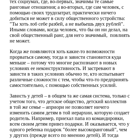
тех социумах, где, во-первых, значимы те самые
ранговые отношения; а во-вторых, где сам человек, с
помощью своих трудозатрат, практически ничего
добиться не может в силу общественного устройства:
"Ты хоть лоб себе разбей, а не выбьешь двух рублей".
Иными словами, когда человек, что бы он ни делал, на
свой общественный ранг, для него значимый, повлиять
не может.
Когда же появляются хоть какие-то возможности
прорваться самому, тогда и зависти становится куда
меньше – потому что многие распознают в новых
условиях ее неконструктивность. И застревают в
зависти в таких условиях обычно те, кто испытывает
различные сложности с тем, чтобы что-то предпринять
самостоятельно, с помощью собственных усилий.
Зависть у детей – в общем та же самая система, только с
учетом того, что детское общество, детский коллектив
в той же семье – априори не позволяет ничего
изменить самим детям в той иерархии, которую создает
родитель. Например, приехал папа из командировки,
всем своим детям привез подарки. И оказывается, что у
одного ребенка подарок "более высокоранговый", чем
у других (прежде всего по мнению детей). И тогда