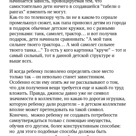
начинается зависть, провоцируемая тем, что
самостоятельно дети ничего в создавшейся "табели о
рангах" изменить не могут.
Как-то по телевизору чуть ли не в каком-то сериале
промелькнул сюжет, как папа привозил детям из города
в подарок обычные детские кружки, но с разными
рисунками: танк, самолет, трактор… и вот получив
подарок, дети начинали сравнивать: "А мой танк
сильнее твоего трактора… А мой самолет сильнее
твоего танка…" То есть у кого картинка "круче" – тот и
самый сильный, тот в данной детской структуре и
выше всех.
И когда ребенку позволено определять свое место
только так – он невольно станет завистником.
Особенно если ему опять же не рассказывают о том,
что для получения вещи требуется еще и какой-то труд
вложить. Правда, джинсы давно уже не символ
значимости в коллективе, но какая-то дорогая игрушка,
которую ребенку дали родители – в детском коллективе
вполне может претендовать на такой символ.
Конечно, можно ребенку не создавать потребности
самоутверждаться только с помощью имущества,
обучив его другим, более конструктивным способам:
но для этого подобные способы должны быть