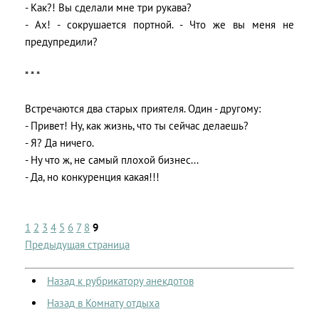
- Как?! Вы сделали мне три рукава?
- Ах! - сокрушается портной. - Что же вы меня не
предупредили?
* * *
Встречаются два старых приятеля. Один - другому:
- Привет! Ну, как жизнь, что ты сейчас делаешь?
- Я? Да ничего.
- Ну что ж, не самый плохой бизнес...
- Да, но конкуренция какая!!!
1
2
3
4
5
6
7
8
9
Предыдущая страница
Назад к рубрикатору анекдотов
Назад в Комнату отдыха