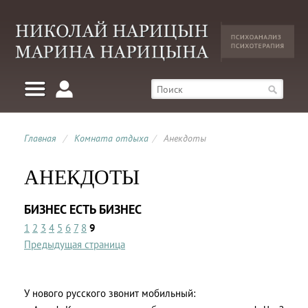
Главная
/
Комната отдыха
/
Анекдоты
АНЕКДОТЫ
БИЗНЕС ЕСТЬ БИЗНЕС
1
2
3
4
5
6
7
8
9
Предыдущая страница
У нового русского звонит мобильный: