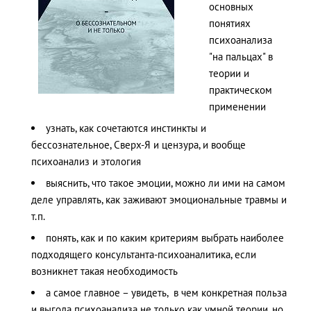
основных
понятиях
психоанализа
"на пальцах" в
теории и
практическом
применении
узнать, как сочетаются инстинкты и
бессознательное, Сверх-Я и цензура, и вообще
психоанализ и этология
выяснить, что такое эмоции, можно ли ими на самом
деле управлять, как заживают эмоциональные травмы и
т.п.
понять, как и по каким критериям выбрать наиболее
подходящего консультанта-психоаналитика, если
возникнет такая необходимость
а самое главное – увидеть, в чем конкретная польза
и выгода психоанализа не только как умной теории, но