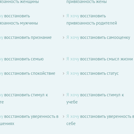
язанность женщины
привязанность жены
чу
восстановить
Я хочу
восстановить
язанность мужчины
привязанность родителей
чу
восстановить признание
Я хочу
восстановить самооценку
чу
восстановить семью
Я хочу
восстановить смысл жизни
чу
восстановить спокойствие
Я хочу
восстановить статус
чу
восстановить стимул к
Я хочу
восстановить стимул к
те
учебе
чу
восстановить уверенность в
Я хочу
восстановить уверенность 
ошениях
себе