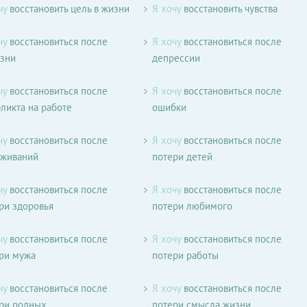
чу
восстановить цель в жизни
Я хочу
восстановить чувства
чу
восстановиться после
Я хочу
восстановиться после
зни
депрессии
чу
восстановиться после
Я хочу
восстановиться после
ликта на работе
ошибки
чу
восстановиться после
Я хочу
восстановиться после
еживаний
потери детей
чу
восстановиться после
Я хочу
восстановиться после
ри здоровья
потери любимого
чу
восстановиться после
Я хочу
восстановиться после
ри мужа
потери работы
чу
восстановиться после
Я хочу
восстановиться после
ри родных
потери смысла жизни