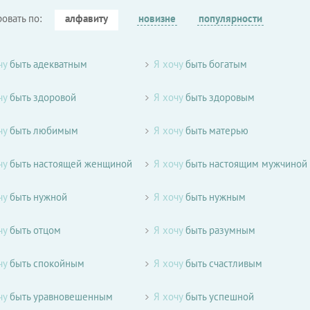
ровать по:
алфавиту
новизне
популярности
чу
быть адекватным
Я хочу
быть богатым
чу
быть здоровой
Я хочу
быть здоровым
чу
быть любимым
Я хочу
быть матерью
чу
быть настоящей женщиной
Я хочу
быть настоящим мужчиной
чу
быть нужной
Я хочу
быть нужным
чу
быть отцом
Я хочу
быть разумным
чу
быть спокойным
Я хочу
быть счастливым
чу
быть уравновешенным
Я хочу
быть успешной