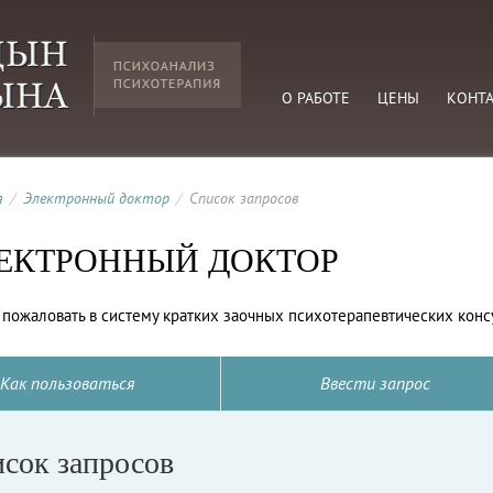
О РАБОТЕ
ЦЕНЫ
КОНТ
я
/
Электронный доктор
/
Список запросов
ЕКТРОННЫЙ ДОКТОР
пожаловать в систему кратких заочных психотерапевтических конс
Как пользоваться
Ввести запрос
сок запросов