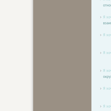
отн
Я хо
вза
Я хо
Я хо
Я хо
окр
Я хо
Я хо