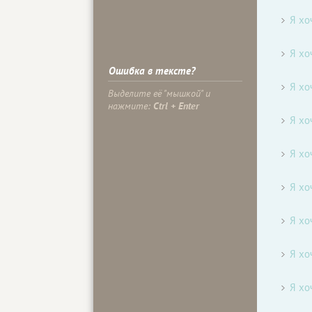
Я хо
Я хо
Ошибка в тексте?
Я хо
Выделите её "мышкой" и
нажмите:
Ctrl + Enter
Я хо
Я хо
Я хо
Я хо
Я хо
Я хо