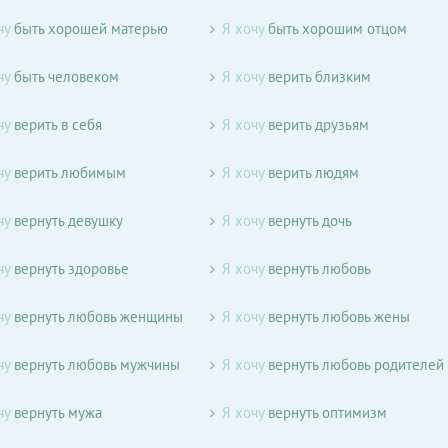
чу
быть хорошей матерью
Я хочу
быть хорошим отцом
чу
быть человеком
Я хочу
верить близким
чу
верить в себя
Я хочу
верить друзьям
чу
верить любимым
Я хочу
верить людям
чу
вернуть девушку
Я хочу
вернуть дочь
чу
вернуть здоровье
Я хочу
вернуть любовь
чу
вернуть любовь женщины
Я хочу
вернуть любовь жены
чу
вернуть любовь мужчины
Я хочу
вернуть любовь родителей
чу
вернуть мужа
Я хочу
вернуть оптимизм