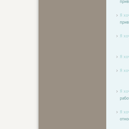
прив
Я хо
прив
Я хо
Я хо
Я хо
Я хо
рабо
Я хо
отн