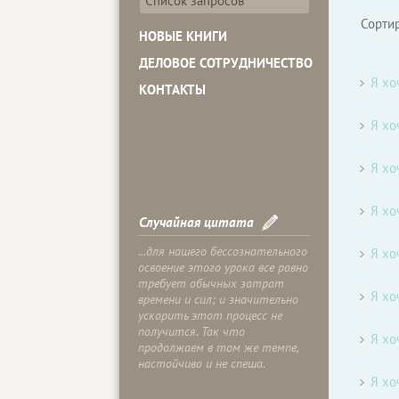
Список запросов
Сорти
НОВЫЕ КНИГИ
ДЕЛОВОЕ СОТРУДНИЧЕСТВО
Я хо
КОНТАКТЫ
Я хо
Я хо
Я хо
Случайная цитата
...для нашего бессознательного
Я хо
освоение этого урока все равно
требует обычных затрат
Я хо
времени и сил; и значительно
ускорить этот процесс не
получится. Так что
Я хо
продолжаем в том же темпе,
настойчиво и не спеша.
Я хо