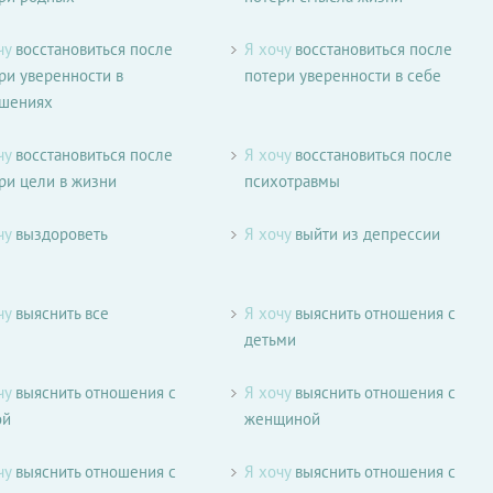
чу
восстановиться после
Я хочу
восстановиться после
ри уверенности в
потери уверенности в себе
ошениях
чу
восстановиться после
Я хочу
восстановиться после
ри цели в жизни
психотравмы
чу
выздороветь
Я хочу
выйти из депрессии
чу
выяснить все
Я хочу
выяснить отношения с
детьми
чу
выяснить отношения с
Я хочу
выяснить отношения с
ой
женщиной
чу
выяснить отношения с
Я хочу
выяснить отношения с