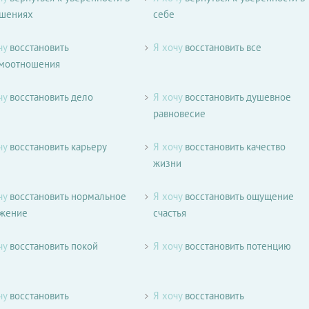
ошениях
себе
чу
восстановить
Я хочу
восстановить все
имоотношения
чу
восстановить дело
Я хочу
восстановить душевное
равновесие
чу
восстановить карьеру
Я хочу
восстановить качество
жизни
чу
восстановить нормальное
Я хочу
восстановить ощущение
ужение
счастья
чу
восстановить покой
Я хочу
восстановить потенцию
чу
восстановить
Я хочу
восстановить