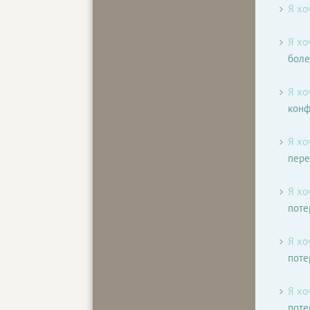
Я хо
Я хо
боле
Я хо
конф
Я хо
пер
Я хо
поте
Я хо
поте
Я хо
поте