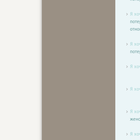
Я хо
поте
отн
Я хо
поте
Я хо
Я хо
Я хо
жен
Я хо