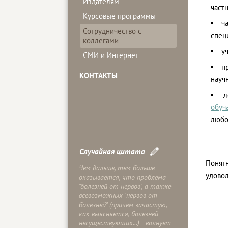
Издателям
част
Курсовые программы
ч
Сотрудничество с
спец
коллегами
у
СМИ и Интернет
п
КОНТАКТЫ
науч
л
обуч
любо
Случайная цитата
Понят
Чем дальше, тем больше
удово
оказывается, что проблема
"болезней от нервов", а также
всевозможных "нервов от
болезней" (причем зачастую,
как выясняется, болезней
несуществующих...) - волнует