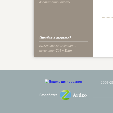
достаточно многих.
Ошибка в тексте?
Выделите её "мышкой" и
нажмите:
Ctrl + Enter
2005-2
Разработка