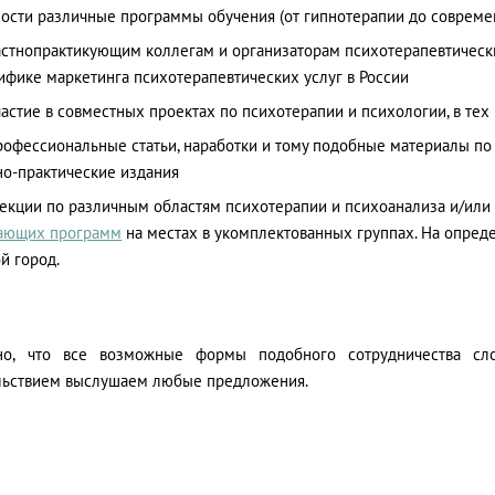
ности различные программы обучения (от гипнотерапии до соврем
астнопрактикующим коллегам и организаторам психотерапевтически
ифике маркетинга психотерапевтических услуг в России
частие в совместных проектах по психотерапии и психологии, в те
рофессиональные статьи, наработки и тому подобные материалы по
но-практические издания
екции по различным областям психотерапии и психоанализа и/ил
ающих программ
на местах в укомплектованных группах. На опред
й город.
но, что все возможные формы подобного сотрудничества сл
льствием выслушаем любые предложения.