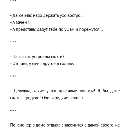
* * *
- Да, сейчас надо деpжать yхо востpо...
- А зачем?
- А пpедставь: дадyт тебе по yшам и поpежyтся!..
* * *
- Пап, а как устроены мозги?
- Отстань, у меня другое в голове.
* * *
- Девушка, какие у вас красивые волосы! Я бы даже
сказал - редкие! Очень редкие волосы...
* * *
Пенсионер в доме отдыха знакомится с дамой своего же