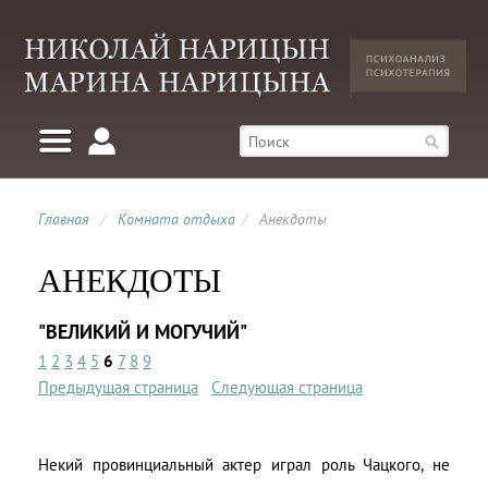
Главная
/
Комната отдыха
/
Анекдоты
АНЕКДОТЫ
"ВЕЛИКИЙ И МОГУЧИЙ"
1
2
3
4
5
6
7
8
9
Предыдущая страница
Следующая страница
Hекий провинциальный актер играл роль Чацкого, не