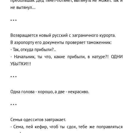
пребольшая. Дед тянет-потянет, вытянуть не может. Так и
не вытянул...
* * *
Возвращается новый русский с заграничного курорта.
В аэропорту его документы проверяет таможенник:
- Так, откуда прибыли?..
- Начальник, ты что, какие прибыли, в натуре?! ОДНИ
УБЫТКИ!!!
* * *
Одна голова - хорошо, а две - некрасиво.
* * *
Семья одесситов завтракает.
- Сема, пей кефир, чтоб ты сдох, тебе же поправляться