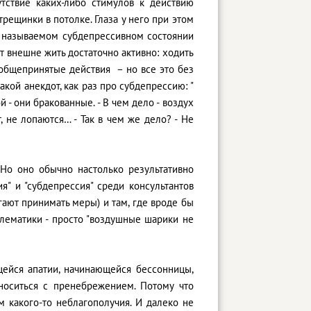
утствие каких-либо стимулов к действию
трещинки в потолке. Глаза у него при этом
так называемом субдепрессивном состоянии
 внешне жить достаточно активно: ходить
 общепринятые действия – но все это без
акой анекдот, как раз про субдепрессию: "
й - они бракованные. - В чем дело - воздух
т, не лопаются… - Так в чем же дело? - Не
 Но оно обычно настолько результативно
я" и "субдепрессия" среди консультантов
гают принимать меры) и там, где вроде бы
блематики - просто "воздушные шарики не
щейся апатии, начинающейся бессонницы,
носиться с пренебрежением. Потому что
 какого-то неблагополучия. И далеко не