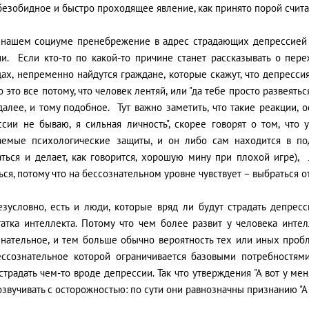
безобидное и быстро проходящее явление, как принято порой счита
в нашем социуме пренебрежение в адрес страдающих депрессией 
ии. Если кто-то по какой-то причине станет рассказывать о пе
ах, непременно найдутся граждане, которые скажут, что депресси
то это все потому, что человек лентяй, или "да тебе просто развеяться
далее, и тому подобное. Тут важно заметить, что такие реакции, о
ссии не бываю, я сильная личность", скорее говорят о том, что 
аемые психологические защиты, и он либо сам находится в по
аться и делает, как говорится, хорошую мину при плохой игре), 
ься, потому что на бессознательном уровне чувствует – выбраться о
езусловно, есть и люди, которые вряд ли будут страдать депресс
татка интеллекта. Потому что чем более развит у человека инте
знательное, и тем больше обычно вероятность тех или иных пробл
ессознательное которой ограничивается базовыми потребностями
страдать чем-то вроде депрессии. Так что утверждения "А вот у ме
озвучивать с осторожностью: по сути они равнозначны признанию "А в