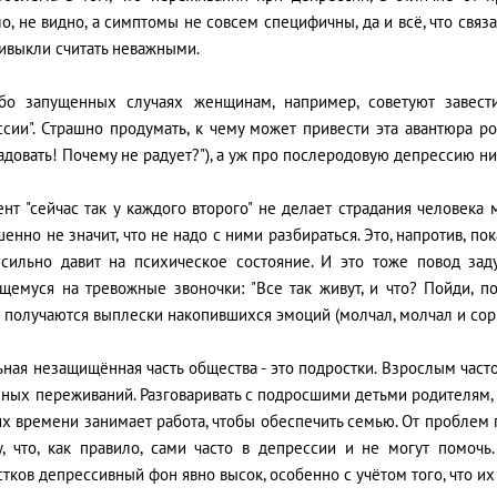
о, не видно, а симптомы не совсем специфичны, да и всё, что свя
ивыкли считать неважными.
бо запущенных случаях женщинам, например, советуют завест
сии". Страшно продумать, к чему может привести эта авантюра ро
адовать! Почему не радует?"), а уж про послеродовую депрессию ник
ент "сейчас так у каждого второго" не делает страдания человек
енно не значит, что не надо с ними разбираться. Это, напротив, п
 сильно давит на психическое состояние. И это тоже повод заду
щемуся на тревожные звоночки: "Все так живут, и что? Пойди, по
 получаются выплески накопившихся эмоций (молчал, молчал и сорв
ная незащищённая часть общества - это подростки. Взрослым часто
ных переживаний. Разговаривать с подросшими детьми родителям, 
их времени занимает работа, чтобы обеспечить семью. От проблем
у, что, как правило, сами часто в депрессии и не могут помочь.
тков депрессивный фон явно высок, особенно с учётом того, что и