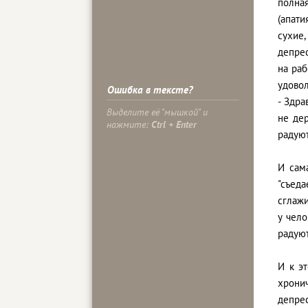
полна
(апати
сухие,
депрес
на раб
удовол
Ошибка в тексте?
- Здра
Выделите её "мышкой" и
не дер
нажмите:
Ctrl + Enter
радую
И сам
"съеда
сглажи
у чел
радуют
И к э
хрони
депре