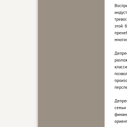
Воспр
индуст
трево
этой 
прене
многих
Депре
разло
класси
позвол
произ
перспе
Депре
семьи
финан
ориент