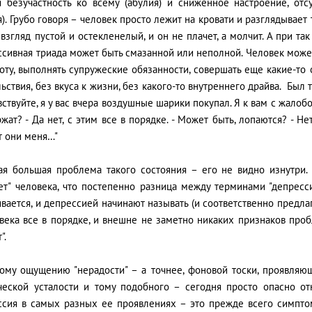
я безучастность ко всему (абулия) и сниженное настроение, отс
я). Грубо говоря – человек просто лежит на кровати и разглядывает 
 взгляд пустой и остекленелый, и он не плачет, а молчит. А при 
сивная триада может быть смазанной или неполной. Человек может
оту, выполнять супружеские обязанности, совершать еще какие-то
ьствия, без вкуса к жизни, без какого-то внутреннего драйва. Был т
вствуйте, я у вас вчера воздушные шарики покупал. Я к вам с жалобо
жат? - Да нет, с этим все в порядке. - Может быть, лопаются? - Не
т они меня…"
ая большая проблема такого состояния – его не видно изнутри.
ет" человека, что постепенно разница между терминами "депресси
вается, и депрессией начинают называть (и соответственно предла
овека все в порядке, и внешне не заметно никаких признаков про
".
тому ощущению "нерадости" – а точнее, фоновой тоски, проявляю
ческой усталости и тому подобного – сегодня просто опасно от
ссия в самых разных ее проявлениях – это прежде всего симптом