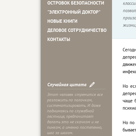
ОСТРОВОК БЕЗОПАСНОСТИ
класси
позво
"ЭЛЕКТРОННЫЙ ДОКТОР"
произ
НОВЫЕ КНИГИ
жизни,
ДЕЛОВОЕ СОТРУДНИЧЕСТВО
КОНТАКТЫ
Сегодн
депрес
движе
инфек
Случайная цитата
Но ес
депре
Этот человек стремится все
разложить по полочкам,
чаще 
систематизировать. И даже
психи
поднимаясь по служебной
лестнице, предпочитает
делать это не скачком и не
Но по 
пинком, а именно постепенно,
бывае
шаг за шагом.