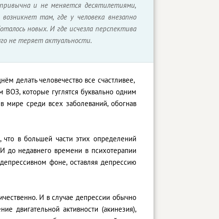
нь привычна и не меняется десятилетиями,
 возникнет там, где у человека внезапно
оталось новых. И где исчезла перспектива
олго не теряет актуальности.
днём делать человечество все счастливее,
м ВОЗ, которые гуглятся буквально одним
в мире среди всех заболеваний, обогнав
, что в большей части этих определений
 И до недавнего времени в психотерапии
бдепрессивном фоне, оставляя депрессию
ичественно. И в случае депрессии обычно
ие двигательной активности (акинезия),