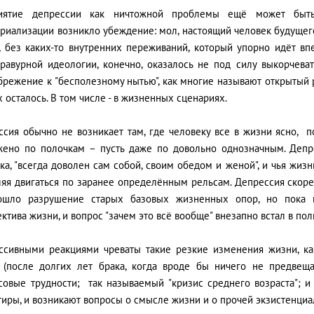
иятие депрессии как ничтожной проблемы ещё может быть
риализации возникло убеждение: мол, настоящий человек будущего
г, без каких-то внутренних переживаний, который упорно идёт в
бравурной идеологии, конечно, оказалось не под силу выкорчеват
брежение к "бесполезному нытью", как многие называют открытый 
 осталось. В том числе - в жизненных сценариях.
ссия обычно не возникает там, где человеку все в жизни ясно, п
жено по полочкам – пусть даже по довольно однозначным. Депресс
ка, "всегда доволен сам собой, своим обедом и женой", и чья жиз
яя двигаться по заранее определённым рельсам. Депрессия скорее
ошло разрушение старых базовых жизненных опор, но пока н
ктива жизни, и вопрос "зачем это всё вообще" внезапно встал в пол
ссивными реакциями чреваты такие резкие изменения жизни, как
 (после долгих лет брака, когда вроде бы ничего не предвеща
совые трудности; так называемый "кризис среднего возраста"; и
иры, и возникают вопросы о смысле жизни и о прочей экзистенциа