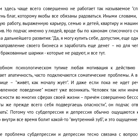
м здесь чаще всего совершенно не работает так называемое "сп
ень благ, которому якобы все обязаны радоваться. Иными словами
ю работу, выраженную карьеру, семью и детей, квартиру и машину 
ив. Но подчас именно у людей, вроде бы по канонам списочного с
а дальнейшего развития: "Да, я могу купить себе, допустим, еще о
направление своего бизнеса и заработать еще денег – но для чег
бракованные шарики - которые не радуют, и все тут.
обном психологическом тупике любая мотивация к действию 
ает апатичность, часто подключаются соматические проблемы. А в
вице – "живёт, как мочалу жуёт". И даже если пока не идет р
овленное поведение" может уже возникать. Человек так или ина
асности во многих сферах своей жизни – причём совершенно бессо
"ты же прежде всего себя подвергаешь опасности", он подчас отв
вать". Потому что субдепрессия и депрессия обычно ощущаются 
 внутри все время болит какой-то "внутренний зуб", и это ощущени
е проблема субдепрессии и депрессии тесно связана с вопрос