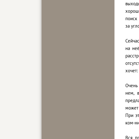
выход
хорош
поиск 
за угл
Сейчас
на не
расстр
отсутс
хочет:
Очень 
нем, 
предла
может 
При э
ком-ни
Вся п