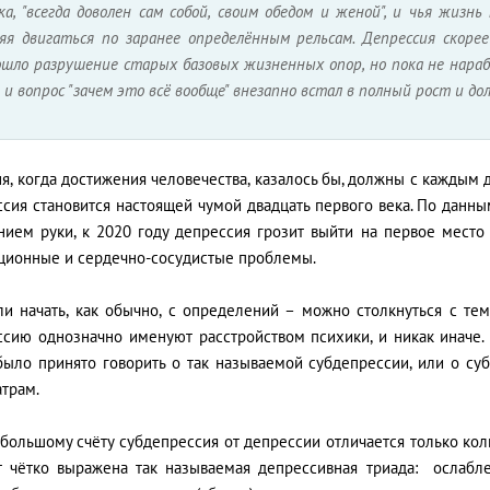
ка, "всегда доволен сам собой, своим обедом и женой", и чья жиз
ляя двигаться по заранее определённым рельсам. Депрессия скорее
ошло разрушение старых базовых жизненных опор, но пока не нараб
 и вопрос "зачем это всё вообще" внезапно встал в полный рост и д
я, когда достижения человечества, казалось бы, должны с каждым 
сия становится настоящей чумой двадцать первого века. По данны
нием руки, к 2020 году депрессия грозит выйти на первое место 
ционные и сердечно-сосудистые проблемы.
ли начать, как обычно, с определений – можно столкнуться с тем
ссию однозначно именуют расстройством психики, и никак иначе.
было принято говорить о так называемой субдепрессии, или о су
атрам.
большому счёту субдепрессия от депрессии отличается только кол
т чётко выражена так называемая депрессивная триада: ослаблен