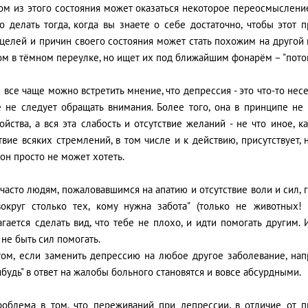
ом из этого состояния может оказаться некоторое переосмысление
о делать тогда, когда вы знаете о себе достаточно, чтобы этот 
целей и причин своего состояния может стать похожим на другой 
ом в тёмном переулке, но ищет их под ближайшим фонарём – "потом
 все чаще можно встретить мнение, что депрессия - это что-то несе
ё не следует обращать внимания. Более того, она в принципе не 
ойства, а вся эта слабость и отсутствие желаний - не что иное, к
твие всяких стремлений, в том числе и к действию, присутствует,
 он просто не может хотеть.
часто людям, пожаловавшимся на апатию и отсутствие воли и сил, г
вокруг столько тех, кому нужна забота" (только не животных! 
гается сделать вид, что тебе не плохо, и идти помогать другим. 
не быть сил помогать.
том, если заменить депрессию на любое другое заболевание, напр
будь" в ответ на жалобы больного становятся и вовсе абсурдными.
роблема в том, что переживаний при депрессии, в отличие от п