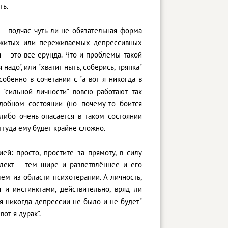
ть.
– подчас чуть ли не обязательная форма
режитых или переживаемых депрессивных
я – это все ерунда. Что и проблемы такой
 надо", или "хватит ныть, соберись, тряпка"
собенно в сочетании с "а вот я никогда в
у "сильной личности" вовсю работают так
добном состоянии (но почему-то боится
либо очень опасается в таком состоянии
ттуда ему будет крайне сложно.
ией: просто, простите за прямоту, в силу
ллект – тем шире и разветвлённее и его
ем из области психотерапии. А личность,
 и инстинктами, действительно, вряд ли
ня никогда депрессии не было и не будет"
от я дурак".