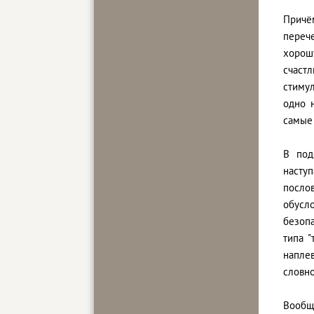
Причё
переч
хорошу
счастл
стимул
одно 
самые 
В под
наступ
посло
обусл
безоп
типа 
напле
словно
Вообщ