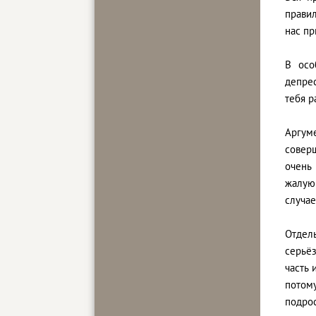
правил
нас пр
В осо
депрес
тебя р
Аргум
соверш
очень
жалую
случае
Отдель
серьёз
часть 
потом
подрос