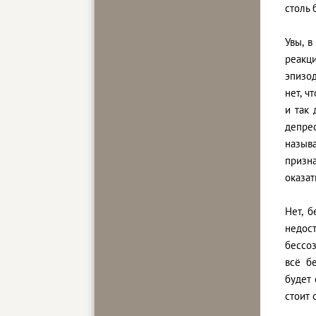
столь 
Увы, 
реакц
эпизод
нет, ч
и так 
депре
назыв
призн
оказат
Нет, б
недос
бессо
всё б
будет 
стоит 