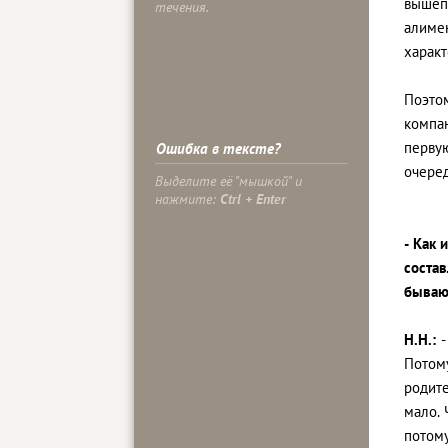
вышеп
течения.
алиме
характ
Поэтом
компан
перву
Ошибка в тексте?
очере
Выделите её "мышкой" и
нажмите:
Ctrl + Enter
- Как 
соста
бываю
Н.Н.:
Потом
родите
мало. 
потому