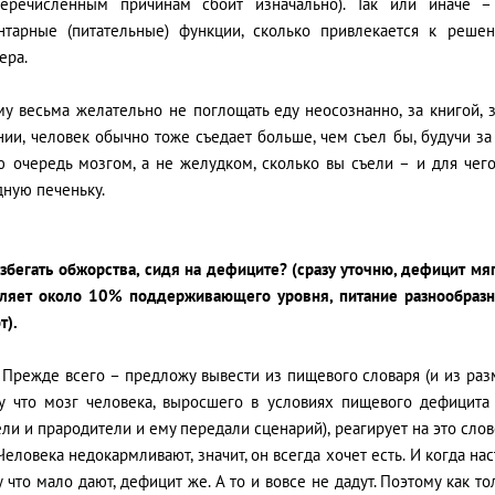
еречисленным причинам сбоит изначально). Так или иначе –
нтарные (питательные) функции, сколько привлекается к реш
ера.
у весьма желательно не поглощать еду неосознанно, за книгой, з
ии, человек обычно тоже съедает больше, чем съел бы, будучи за
ю очередь мозгом, а не желудком, сколько вы съели – и для чег
дную печеньку.
избегать обжорства, сидя на дефиците? (сразу уточню, дефицит мя
вляет около 10% поддерживающего уровня, питание разнообразн
т).
- Прежде всего – предложу вывести из пищевого словаря (и из раз
у что мозг человека, выросшего в условиях пищевого дефицита 
ли и прародители и ему передали сценарий), реагирует на это слов
Человека недокармливают, значит, он всегда хочет есть. И когда на
 что мало дают, дефицит же. А то и вовсе не дадут. Поэтому как то