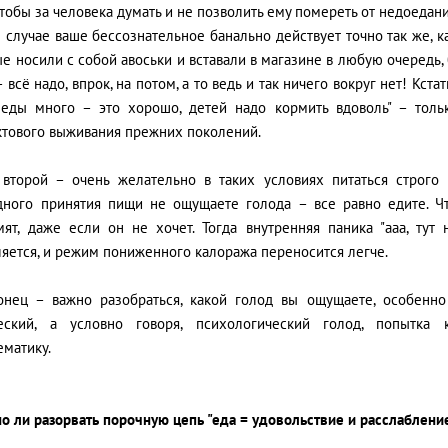
чтобы за человека думать и не позволить ему помереть от недоедани
 случае ваше бессознательное банально действует точно так же, 
е носили с собой авоськи и вставали в магазине в любую очередь, 
 всё надо, впрок, на потом, а то ведь и так ничего вокруг нет! Кста
 еды много – это хорошо, детей надо кормить вдоволь" – толь
ктового выживания прежних поколений.
 второй – очень желательно в таких условиях питаться строго 
дного принятия пищи не ощущаете голода – все равно едите. Что
мят, даже если он не хочет. Тогда внутренняя паника "ааа, тут 
яется, и режим пониженного калоража переносится легче.
онец – важно разобраться, какой голод вы ощущаете, особенн
еский, а условно говоря, психологический голод, попытка 
ематику.
о ли разорвать порочную цепь "еда = удовольствие и расслаблени