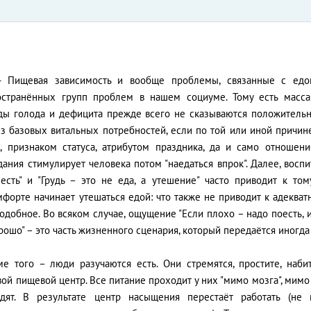
 Пищевая зависимость и вообще проблемы, связанные с едо
остранённых групп проблем в нашем социуме. Тому есть масса
ды голода и дефицита прежде всего не сказываются положительн
з базовых витальных потребностей, если по той или иной причине
, признаком статуса, атрибутом праздника, да и само отношен
ания стимулирует человека потом "наедаться впрок". Далее, воспи
 есть" и "Грудь – это не еда, а утешение" часто приводит к том
форте начинает утешаться едой: что также не приводит к адекват
одобное. Во всяком случае, ощущение "Если плохо – надо поесть, 
рошо" – это часть жизненного сценария, который передаётся иногд
ме того – люди разучаются есть. Они стремятся, простите, наби
ой пищевой центр. Все питание проходит у них "мимо мозга", мимо 
дят. В результате центр насыщения перестаёт работать (не