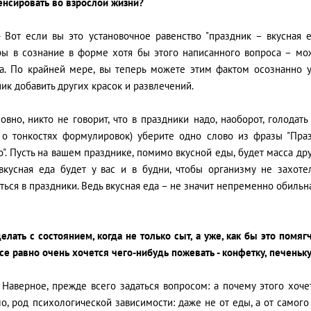
енсировать во взрослой жизни?
- Вот если вы это установочное равенство "праздник – вкусная 
ры в сознание в форме хотя бы этого написанного вопроса – мо
а. По крайней мере, вы теперь можете этим фактом осознанно уп
ик добавить других красок и развлечений.
овно, никто не говорит, что в праздники надо, наоборот, голодат
ь о тонкостях формулировок) уберите одно слово из фразы "Празд
о". Пусть на вашем празднике, помимо вкусной еды, будет масса др
 вкусная еда будет у вас и в будни, чтобы организму не захот
ться в праздники. Ведь вкусная еда – не значит непременно обильн
делать с состоянием, когда не только сыт, а уже, как бы это помя
се равно очень хочется чего-нибудь пожевать - конфетку, печеньку
 Наверное, прежде всего задаться вопросом: а почему этого хоче
о, род психологической зависимости: даже не от еды, а от самого