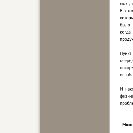
мозг, 
В этом
которы
было –
когда
проду
Пункт
очере
покор
ослабл
И нак
физич
пробл
- Можн