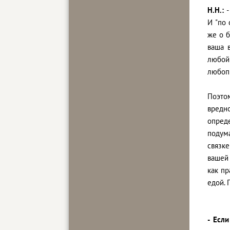
Н.Н.:
-
И "по
же о б
ваша 
любой
любопы
Поэтом
вредно
опред
подум
связке
вашей 
как пр
едой. 
- Если