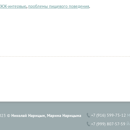
ЖЖ-интервью
,
проблемы пищевого поведения
.
+7 (916) 599-75-12
М
023 ©
Николай Нарицын, Марина Нарицына
+7 (999) 807-57-59
Й