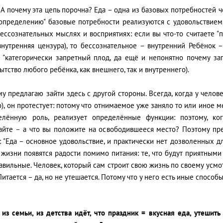
 А почему эта цепь порочна? Еда – одна из базовых потребностей 
 определению" базовые потребности реализуются с удовольствием,
ессознательных мыслях и восприятиях: если вы что-то считаете "п
внутренняя цензура), то бессознательное – внутренний Ребёнок –
 "категорически запретный плод, да ещё и непонятно почему зап
тство любого ребёнка, как внешнего, так и внутреннего).
у предлагаю зайти здесь с другой стороны. Всегда, когда у челове
), он протестует: потому что отнимаемое уже заняло то или иное м
елённую роль, реализует определённые функции: поэтому, когд
айте – а что вы положите на освободившееся место? Поэтому пре
: "Еда – основное удовольствие, и практически нет дозволенных дл
жизни появятся радости помимо питания: те, что будут приятными
авильные. Человек, который сам строит свою жизнь по своему усм
Питается – да, но не утешается. Потому что у него есть иные способ
 из семьи, из детства идёт, что праздник = вкусная еда, утешит