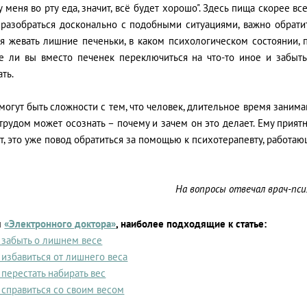
у меня во рту еда, значит, всё будет хорошо". Здесь пища скорее вс
 разобраться досконально с подобными ситуациями, важно обратит
ся жевать лишние печеньки, в каком психологическом состоянии, 
е ли вы вместо печенек переключиться на что-то иное и забыть 
ть.
могут быть сложности с тем, что человек, длительное время заним
трудом может осознать – почему и зачем он это делает. Ему приятн
, это уже повод обратиться за помощью к психотерапевту, работа
На вопросы отвечал врач-пс
ы
«Электронного доктора»
, наиболее подходящие к статье:
 забыть о лишнем весе
 избавиться от лишнего веса
 перестать набирать вес
 справиться со своим весом