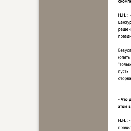
скомп
Н.Н.:
цензу
решен
праздн
Безусл
(опят
"тольк
пусть
оторва
- Что 
этом в
Н.Н.:
-
правил