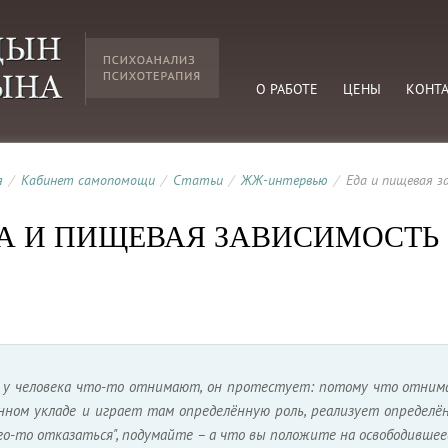
О РАБОТЕ
ЦЕНЫ
КОНТ
я
/
Кабинет самопомощи
/
Статьи
/
ЖЖ-интервью
/
Еда и пищевая з
А И ПИЩЕВАЯ ЗАВИСИМОСТЬ
а у человека что-то отнимают, он протестует: потому что отнима
нном укладе и играет там определённую роль, реализует определё
го-то отказаться", подумайте – а что вы положите на освободившее