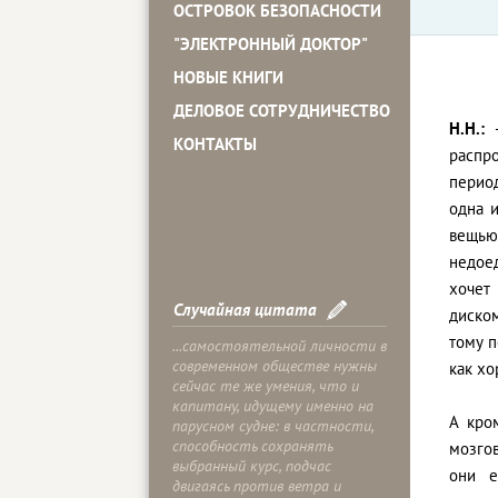
ОСТРОВОК БЕЗОПАСНОСТИ
"ЭЛЕКТРОННЫЙ ДОКТОР"
НОВЫЕ КНИГИ
ДЕЛОВОЕ СОТРУДНИЧЕСТВО
Н.Н.:
-
КОНТАКТЫ
распр
перио
одна и
вещью
недоед
хочет
Случайная цитата
диском
тому п
...самостоятельной личности в
современном обществе нужны
как хо
сейчас те же умения, что и
капитану, идущему именно на
А кро
парусном судне: в частности,
способность сохранять
мозгов
выбранный курс, подчас
они е
двигаясь против ветра и