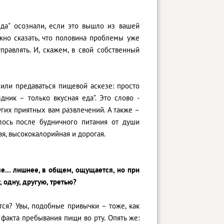
еда" осознали, если это вышло из вашей
жно сказать, что половина проблемы уже
равлять. И, скажем, в свой собственный
ь или предаваться пищевой аскезе: просто
ник – только вкусная еда". Это слово -
угих приятных вам развлечений. А также –
елось после будничного питания от души
ая, высококалорийная и дорогая.
гче... лишнее, в общем, ощущается, но при
, одну, другую, третью?
тся? Увы, подобные привычки – тоже, как
 факта пребывания пищи во рту. Опять же: