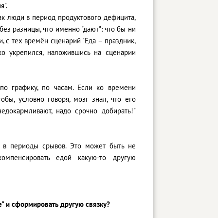
я".
как люди в период продуктового дефицита,
без разницы, что именно "дают": что бы ни
ти, с тех времён сценарий "Еда – праздник,
ко укрепился, наложившись на сценарии
по графику, по часам. Если ко времени
бы, условно говоря, мозг знал, что его
недокармливают, надо срочно добирать!"
о в периоды срывов. Это может быть не
компенсировать едой какую-то другую
е" и сформировать другую связку?