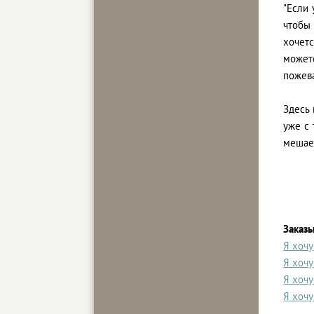
"Если 
чтобы
хочет
может
пожева
Здесь 
уже с 
мешает
Заказ
Я хочу
Я хочу
Я хочу
Я хочу