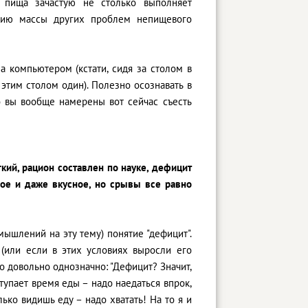
 пища зачастую не столько выполняет
ению массы других проблем непищевого
а компьютером (кстати, сидя за столом в
 этим столом один). Полезно осознавать в
о вы вообще намерены вот сейчас съесть
гкий, рацион составлен по науке, дефицит
ое и даже вкусное, но срывы все равно
мышлений на эту тему) понятие "дефицит".
(или если в этих условиях выросли его
о довольно однозначно: "Дефицит? Значит,
ступает время еды – надо наедаться впрок,
лько видишь еду – надо хватать! На то я и