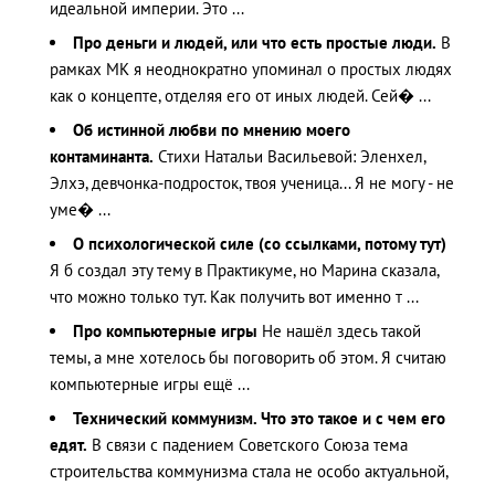
идеальной империи. Это ...
Про деньги и людей, или что есть простые люди.
В
рамках МК я неоднократно упоминал о простых людях
как о концепте, отделяя его от иных людей. Сей� ...
Об истинной любви по мнению моего
контаминанта.
Стихи Натальи Васильевой: Эленхел,
Элхэ, девчонка-подросток, твоя ученица... Я не могу - не
уме� ...
О психологической силе (со ссылками, потому тут)
Я б создал эту тему в Практикуме, но Марина сказала,
что можно только тут. Как получить вот именно т ...
Про компьютерные игры
Не нашёл здесь такой
темы, а мне хотелось бы поговорить об этом. Я считаю
компьютерные игры ещё ...
Технический коммунизм. Что это такое и с чем его
едят.
В связи с падением Советского Союза тема
строительства коммунизма стала не особо актуальной,