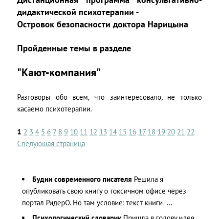
дидактической психотерапии -
Островок безопасности доктора Нарицына
Пройденные темы в разделе
"Кают-компания"
Разговоры обо всем, что заинтересовало, не только
касаемо психотерапии.
1
2
3
4
5
6
7
8
9
10
11
12
13
14
15
16
17
18
19
20
21
22
Следующая страница
Будни современного писателя
Решила я
опубликовать свою книгу о токсичном офисе через
портал РидерО. Но там условие: текст книги ...
Психологический словарик
Пришла в голову идея