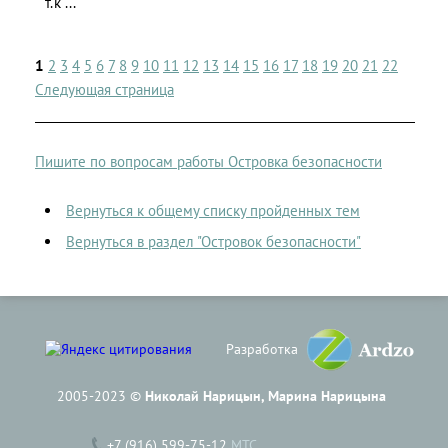
т.к ...
1
2
3
4
5
6
7
8
9
10
11
12
13
14
15
16
17
18
19
20
21
22
Следующая страница
Пишите по вопросам работы Островка безопасности
Вернуться к общему списку пройденных тем
Вернуться в раздел "Островок безопасности"
Разработка
2005-2023 ©
Николай Нарицын, Марина Нарицына
+7 (916) 599-75-12
МТС