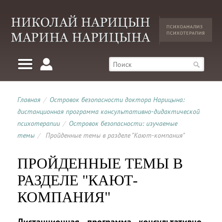
Главная
/
Островок безопасности доктора Нарицына:
дистанционная программа консультативно-дидактической
психотерапии
/
Островок безопасности: изучаемые
темы
/
Пройденные темы в разделе "Кают-компания"
ПРОЙДЕННЫЕ ТЕМЫ В
РАЗДЕЛЕ "КАЮТ-
КОМПАНИЯ"
Дистанционная программа консультативно-