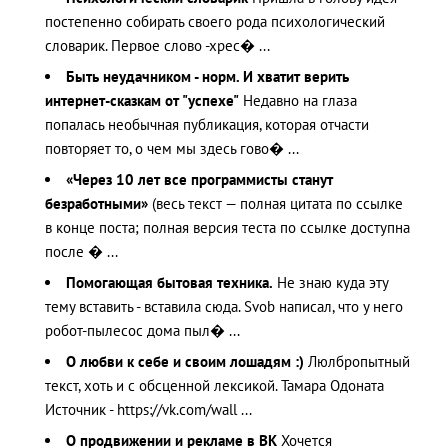
постепенно собирать своего рода психологический
словарик. Первое слово -хрес� ...
Быть неудачником - норм. И хватит верить
интернет-сказкам от "успехе"
Недавно на глаза
попалась необычная публикация, которая отчасти
повторяет то, о чем мы здесь гово� ...
«Через 10 лет все программисты станут
безработными»
(весь текст — полная цитата по ссылке
в конце поста; полная версия теста по ссылке доступна
после � ...
Помогающая бытовая техника.
Не знаю куда эту
тему вставить - вставила сюда. Svob написал, что у него
робот-пылесос дома пыл� ...
О любви к себе и своим лошадям :)
Люлбропытный
текст, хоть и с обсценной лексикой. Тамара Одоната
Источник - https://vk.com/wall ...
О продвижении и рекламе в ВК
Хочется