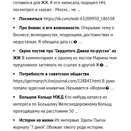
готовился для ЖЖ. Я его написала, подошел НН,
посмотрел и сказал: - Мнэээ... не ...
Посмеяться
https://vk.com/wall-63209950_186558
Про бизнес и его возможности.
Открываю тему о
бизнесе, возмодностях, тенденциях, достоинствах и
недостатках. Я обещала дать сс� ...
Серия постов про "Сердитого Джека по-русски" из
ЖЖ
В комментариях к одному из постов Марины мне
предложили заглянуть по ссылке в другой Ж� ...
Потребности в советском обществе
https://germanych.livejournal.com/228843.html В руки
попала чудесная книжечка. Называется «Форми� ...
Большое Кольцо МЖД
Кто-нибудь катался из
интереса по Большому Железнодорожному Кольцу,
проходящему на расстоянии 50 ...
Истории из жизни
Из интервью Эдиты Пьехи
журналу "7 дней". Обожаю такого рода истории.