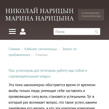
Главная
/
Кабинет самопомощи
/
Запрос по
проблематике
/
Статьи
Про успехеров, достигаторов, работу над собой и
соревновательный невроз
Эта тема закономерно обостряется время от времени:
якобы только люди, умеющие себя заставлять и
проявляющие силу воли, становятся успешными. Тут в
который раз возникает вопрос, что такое успех, какими
линейками его мерить, и кто эти критерии измерения