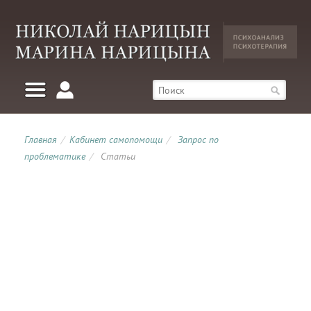
Главная
/
Кабинет самопомощи
/
Запрос по
проблематике
/
Статьи