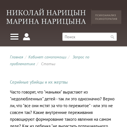
Главная
/
Кабинет самопомощи
/
Запрос по
проблематике
/
Статьи
Серийные убийцы и их жертвы
Часто говорят, что "маньяки" вырастают из
"недолюбленных" детей - так ли это однозначно? Верно
ли, что "все они мстят за что-то пережитое" - или это не
совсем так? Какие внутренние переживания
провоцируют формирование такого явления на самом
деле? Как из ребенка "не вырастить потенциального