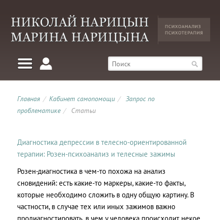
Главная
/
Кабинет самопомощи
/
Запрос по
проблематике
/
Статьи
Диагностика депрессии в телесно-ориентированной
терапии: Розен-психоанализ и телесные зажимы
Розен-диагностика в чем-то похожа на анализ
сновидений: есть какие-то маркеры, какие-то факты,
которые необходимо сложить в одну общую картину. В
частности, в случае тех или иных зажимов важно
продиагностировать, в чем у человека происходит некое