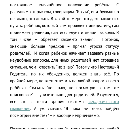
постоянное подчинённое положение ребёнка. С
растущим отпрыском, говорящим "Я сам", они буквально
не знают, что делать. В какой-то мере это даже может их
пугать: ребёнок, который сам проявляет инициативу, сам
принимает решения, сам исследует и делает выводы. В
том числе – обретает какие-то знания!
Потомок,
знающий больше предков – прямая угроза статусу
родителей.
И когда ребёнок начинает задавать разные
неудобные вопросы, для иных родителей нет страшнее
ситуации, чем
ответить "не знаю". Потому что Настоящий
Родитель, по их убеждению, должен знать всё. По
крайней мере, должен ответить на любой вопрос своего
ребёнка. Сказать "не знаю, но посмотрю в том же
поисковике" – унизительно для родителей. Разумеется,
все это с точки зрения системы
иерархического
мышления
. А уж сказать "Я пока не знаю, пойдём
посмотрим вместе?" – и вообще неприемлемо.
Поэтому нередко ситуация "я могу ответить на любой