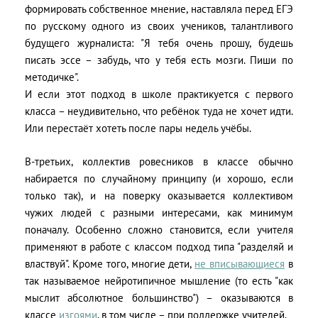
формировать собственное мнение, наставляла перед ЕГЭ
по русскому одного из своих учеников, талантливого
будущего журналиста: "Я тебя очень прошу, будешь
писать эссе – забудь, что у тебя есть мозги. Пиши по
методичке".
И если этот подход в школе практикуется с первого
класса – неудивительно, что ребёнок туда не хочет идти.
Или перестаёт хотеть после пары недель учёбы.
В-третьих, коллектив ровесников в классе обычно
набирается по случайному принципу (и хорошо, если
только так), и на поверку оказывается коллективом
чужих людей с разными интересами, как минимум
поначалу. Особенно сложно становится, если учителя
применяют в работе с классом подход типа "разделяй и
властвуй". Кроме того, многие дети,
не вписывающиеся
в
так называемое нейротипичное мышление (то есть "как
мыслит абсолютное большинство") – оказываются в
классе
изгоями
, в том числе – при поддержке учителей.