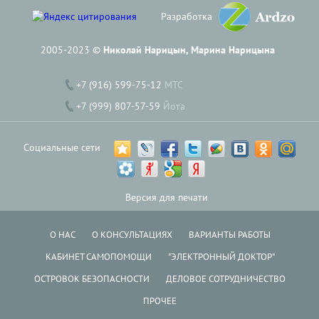
Разработка
2005-2023 ©
Николай Нарицын, Марина Нарицына
+7 (916) 599-75-12
МТС
+7 (999) 807-57-59
Йота
Социальные сети
Версия для печати
О НАС
О КОНСУЛЬТАЦИЯХ
ВАРИАНТЫ РАБОТЫ
КАБИНЕТ САМОПОМОЩИ
"ЭЛЕКТРОННЫЙ ДОКТОР"
ОСТРОВОК БЕЗОПАСНОСТИ
ДЕЛОВОЕ СОТРУДНИЧЕСТВО
ПРОЧЕЕ