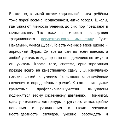
Во-вторых, в самой школе социальный статус ребёнка
тоже порой весьма неоднозначен, мягко говоря.
Школы,
где уважают личность ученика, до сих пор предстают в
меньшинстве. Это тоже во многом последствия
традиционного
иерархического мышления
: "учит
Начальник, учится Дурак". То есть ученик в такой школе –
априорный Дурак. Он всегда сам во всём виноват, а
любой учитель всегда прав по определению: потому что
он учитель. Кроме того, система, ориентированная
прежде всего на качественную сдачу ЕГЭ, изначально
готовит детей к умению "вписывать определённые
сведения в определённые рамки". К сожалению, даже
грамотные профессионалы-учителя вынуждены
подчиняться этому системному давлению.
Помнится,
одна учительница литературы и русского языка, крайне
ценившая и развивавшая в своих учениках
нестандартность взглядов, умение рассуждать и