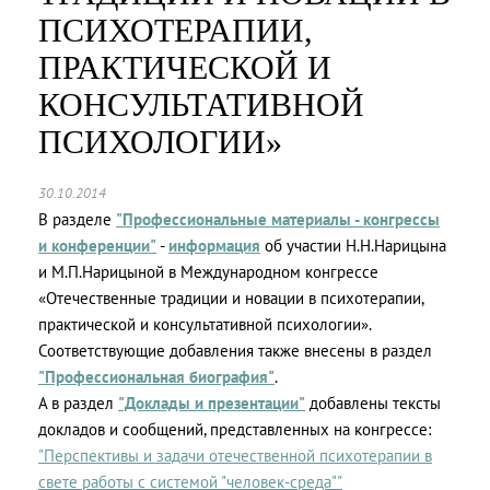
ПСИХОТЕРАПИИ,
ПРАКТИЧЕСКОЙ И
КОНСУЛЬТАТИВНОЙ
ПСИХОЛОГИИ»
30.10.2014
В разделе
"Профессиональные материалы - конгрессы
и конференции"
-
информация
об участии Н.Н.Нарицына
и М.П.Нарицыной в Международном конгрессе
«Отечественные традиции и новации в психотерапии,
практической и консультативной психологии».
Соответствующие добавления также внесены в раздел
"Профессиональная биография"
.
А в раздел
"Доклады и презентации"
добавлены тексты
докладов и сообщений, представленных на конгрессе:
"Перспективы и задачи отечественной психотерапии в
свете работы с системой "человек-среда""