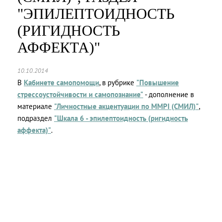
"ЭПИЛЕПТОИДНОСТЬ
(РИГИДНОСТЬ
АФФЕКТА)"
10.10.2014
В
Кабинете самопомощи
, в рубрике
"Повышение
стрессоустойчивости и самопознание"
- дополнение в
материале
"Личностные акцентуации по MMPI (СМИЛ)"
,
подраздел
"Шкала 6 - эпилептоидность (ригидность
аффекта)"
.