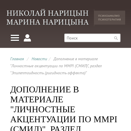
Главная
/
Новости
/
Дополнение в материале
"Личностные акцентуации по MMPI (СМИЛ)", раздел
"Эпилептоидность (ригидность аффекта)"
ДОПОЛНЕНИЕ В
МАТЕРИАЛЕ
"ЛИЧНОСТНЫЕ
АКЦЕНТУАЦИИ ПО MMPI
(СМИЛ)", РАЗДЕЛ