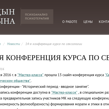
О РАБОТЕ
ЦЕНЫ
КОНТ
я
/
Новости
/
14-я конференция курса по сексологии
-Я КОНФЕРЕНЦИЯ КУРСА ПО 
016
я 2016 г. в
"Мастер-классе"
прошла 13 скайп-конференция курса
"С
еческом обществе"
.
онференции - "Исторический период - вводное занятие".
запись конференции доступна в
"Мастер-классе"
, в специальном ра
а предварительная запись участников МК на следующую конференци
номерность (волнообразность) формирования морали и этики в отн