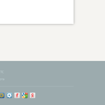
ТС
ота