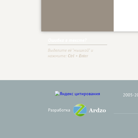
Ошибка в тексте?
Выделите её "мышкой" и
нажмите:
Ctrl + Enter
2005-2
Разработка