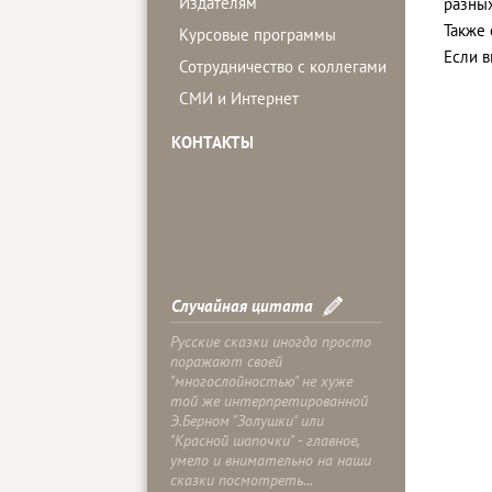
Издателям
разных
Также
Курсовые программы
Если 
Сотрудничество с коллегами
СМИ и Интернет
КОНТАКТЫ
Случайная цитата
Русские сказки иногда просто
поражают своей
"многослойностью" не хуже
той же интерпретированной
Э.Берном "Золушки" или
"Красной шапочки" - главное,
умело и внимательно на наши
сказки посмотреть...