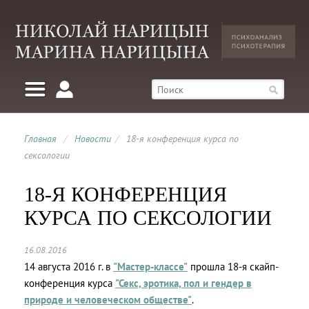
Главная
/
Новости
/
18-я конференция курса по
сексологии
18-Я КОНФЕРЕНЦИЯ
КУРСА ПО СЕКСОЛОГИИ
16.08.2016
14 августа 2016 г. в
"Мастер-классе"
прошла 18-я скайп-
конференция курса
"Секс, эротика, пол и гендер в
природе и человеческом обществе"
.