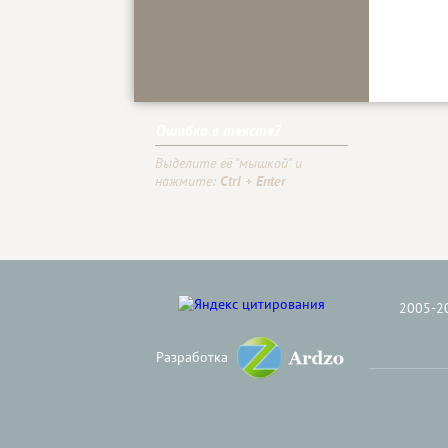
Ошибка в тексте?
Выделите её "мышкой" и
нажмите:
Ctrl + Enter
2005-2
Разработка