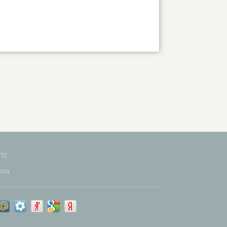
ТС
ота