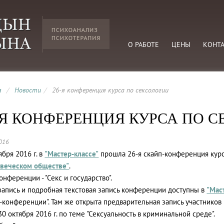
О РАБОТЕ
ЦЕНЫ
КОНТ
я
/
Новости
/
26-я конференция курса по сексологии
-Я КОНФЕРЕНЦИЯ КУРСА ПО 
016
ября 2016 г. в
"Мастер-классе"
прошла 26-я скайп-конференция кур
овеческом обществе"
.
онференции - "Секс и государство".
апись и подробная текстовая запись конференции доступны в
"Мас
п-конференции". Там же открыта предварительная запись участник
30 октября 2016 г. по теме "Сексуальность в криминальной среде".