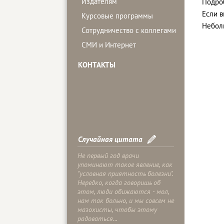
Издателям
Подроб
Если 
Курсовые программы
Небол
Сотрудничество с коллегами
СМИ и Интернет
КОНТАКТЫ
Случайная цитата
Не первый год врачи
упоминают такое явление, как
"условная приятность болезни".
Нередко, когда говоришь об
этом, люди обижаются - мол,
нам так больно, и мы совсем не
мазохисты, чтобы этому
радоваться...