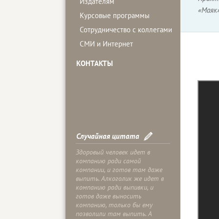
Издателям
«Маяк»
Курсовые программы
Сотрудничество с коллегами
СМИ и Интернет
КОНТАКТЫ
Случайная цитата
Здоровый человек идет в
компанию ради самой
компании, и готов там даже
выпить. Алкоголик же идет в
компанию ради выпивки, и
готов даже выносить
компанию, только бы ему
позволили там выпить. А