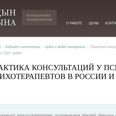
О РАБОТЕ
ЦЕНЫ
КОНТ
я
/
Кабинет самопомощи
/
Аудио и видео материалы
/
Практика консу
 и США - видео
АКТИКА КОНСУЛЬТАЦИЙ У ПС
ИХОТЕРАПЕВТОВ В РОССИИ И
икующий врач-психотерапевт, психоаналитик Николай Нарицын 