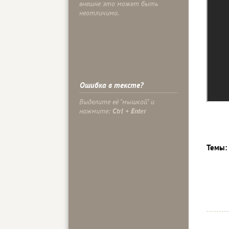
внешне это может быть
неотличимо.
Ошибка в тексте?
Выделите её "мышкой" и
нажмите:
Ctrl + Enter
Темы: