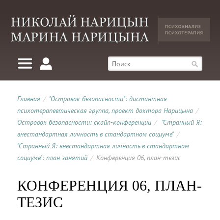
Главная
/
"Островок безопасности": дистантная
психотерапевтическая группа, проект доктора Нарицына
/
Островок безопасности: скайп-конференции
/
"Странный Я:
внестандартная личность в стандартном социуме"
/
"Странный Я: внестандартная личность в стандартном
социуме": план занятий
/
Конференция 06, план-тезис
КОНФЕРЕНЦИЯ 06, ПЛАН-
ТЕЗИС