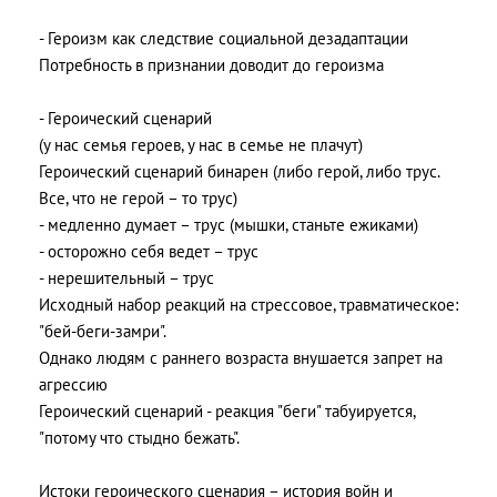
- Героизм как следствие социальной дезадаптации
Потребность в признании доводит до героизма
- Героический сценарий
(у нас семья героев, у нас в семье не плачут)
Героический сценарий бинарен (либо герой, либо трус.
Все, что не герой – то трус)
- медленно думает – трус (мышки, станьте ежиками)
- осторожно себя ведет – трус
- нерешительный – трус
Исходный набор реакций на стрессовое, травматическое:
"бей-беги-замри".
Однако людям с раннего возраста внушается запрет на
агрессию
Героический сценарий - реакция "беги" табуируется,
"потому что стыдно бежать".
Истоки героического сценария – история войн и