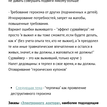
не давать совершать подвиги никому больше
- Требование героизма от других (подчиненных и детей).
Игнорирование потребностей, запрет на жалобы,
повышенные требования.
Вариант ошибки выжившего – "эффект сурвайвера": не
просто "я выжил и вы тоже сможете, если будете делать,
как я" (без учета опыта тех, кто не выжил), а "я преодолел
те или иные травматические впечатления и остался в
живых, значит, и вы должны, а жаловаться не должны!"
Сурвайвер – это как выживший, только круче :)
Налет дедовщины: я терпел в свое время, и вы должны.
Отоваривание "героических купонов"
Следующая тема
- "терпячка" как проявление
деструктивного героизма
Заказы
«Электронного доктора»
, наиболее подходящие