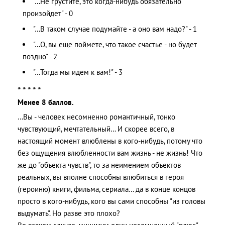
"…Не грустите, это когда-нибудь обязательно
произойдет" - 0
"…В таком случае подумайте - а оно вам надо?" - 1
"…О, вы еще поймете, что такое счастье - но будет
поздно" - 2
"…Тогда мы идем к вам!" - 3
* * * * *
Менее 8 баллов.
…Вы - человек несомненно романтичный, тонко
чувствующий, мечтательный… И скорее всего, в
настоящий момент влюблены в кого-нибудь, потому что
без ощущения влюбленности вам жизнь - не жизнь! Что
же до "объекта чувств", то за неимением объектов
реальных, вы вполне способны влюбиться в героя
(героиню) книги, фильма, сериала… да в конце концов
просто в кого-нибудь, кого вы сами способны "из головы
выдумать". Но разве это плохо?