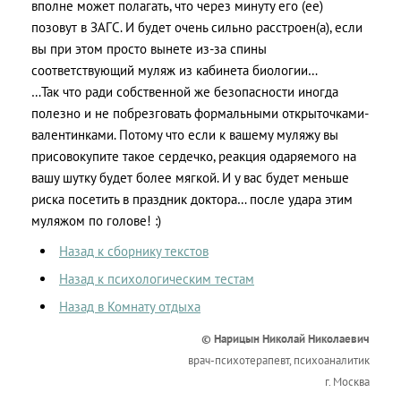
вполне может полагать, что через минуту его (ее)
позовут в ЗАГС. И будет очень сильно расстроен(а), если
вы при этом просто вынете из-за спины
соответствующий муляж из кабинета биологии…
…Так что ради собственной же безопасности иногда
полезно и не побрезговать формальными открыточками-
валентинками. Потому что если к вашему муляжу вы
присовокупите такое сердечко, реакция одаряемого на
вашу шутку будет более мягкой. И у вас будет меньше
риска посетить в праздник доктора… после удара этим
муляжом по голове! :)
Назад к сборнику текстов
Назад к психологическим тестам
Назад в Комнату отдыха
© Нарицын Николай Николаевич
врач-психотерапевт, психоаналитик
г. Москва