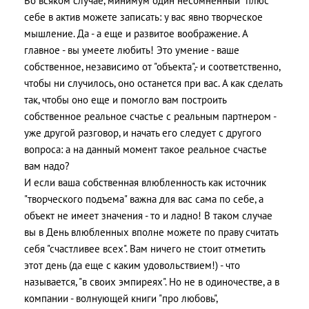
Во всяком случае, минимум один несомненный "плюс"
себе в актив можете записать: у вас явно творческое
мышление. Да - а еще и развитое воображение. А
главное - вы умеете любить! Это умение - ваше
собственное, независимо от "объекта",- и соответственно,
чтобы ни случилось, оно останется при вас. А как сделать
так, чтобы оно еще и помогло вам построить
собственное реальное счастье с реальным партнером -
уже другой разговор, и начать его следует с другого
вопроса: а на данный момент такое реальное счастье
вам надо?
И если ваша собственная влюбленность как источник
"творческого подъема" важна для вас сама по себе, а
объект не имеет значения - то и ладно! В таком случае
вы в День влюбленных вполне можете по праву считать
себя "счастливее всех". Вам ничего не стоит отметить
этот день (да еще с каким удовольствием!) - что
называется, "в своих эмпиреях". Но не в одиночестве, а в
компании - волнующей книги "про любовь",