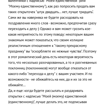
валентинки с надписью "Моей единственной" (или
"Моему единственному"), как раз попросить продать вам
таких открыточек "штук двадцать… нет, лучше тридцать".
Сами же вы наверняка не будете расходовать на
поздравления много слов - возможно, предпочитая сразу
переходить к делу :) Однако и вам может грозить кое-
какая неприятность по этому поводу: некоторым вашим
знакомым может показаться, что своим излишне
реалистичным отношением к "такому прекрасному
празднику" вы "оскорбляете их нежные чувства". Поэтому
в этот романтический день есть некоторая вероятность
того, что несколько разочарованных, а то и разгневанных
поклонниц (поклонников) могут вообще отказаться от
какого-либо "перехода к делу" с вашим участием. И по
возможности - не обижайтесь на них, да и их за это не
обижайте…
Да, и еще: когда будете рассылать и раздаривать
открытки с надписью "Моей (моему) единственной
(единственному)", лучше делать это, не подписывая