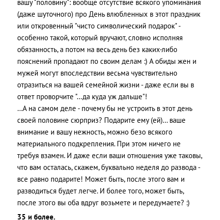
вашу "половину": вообще отсутствие всякого упоминания
(даже шуточного) про День влюбленных в этот праздник
или откровенный "чисто символический подарок" -
особенно такой, который вручают, словно исполняя
обязанность, а потом на весь день без каких-либо
пояснений пропадают по своим делам :) А обиды жен и
мужей могут впоследствии весьма чувствительно
отразиться на вашей семейной жизни - даже если вы в
ответ проворчите "…да куда уж дальше"!
…А на самом деле - почему бы не устроить в этот день
своей половине сюрприз? Подарите ему (ей)… ваше
внимание и вашу нежность, можно безо всякого
материального подкрепления. При этом ничего не
требуя взамен. И даже если ваши отношения уже таковы,
что вам осталась, скажем, буквально неделя до развода -
все равно подарите! Может быть, после этого вам и
разводиться будет легче. И более того, может быть,
после этого вы оба вдруг возьмете и передумаете? :)
35 и более.