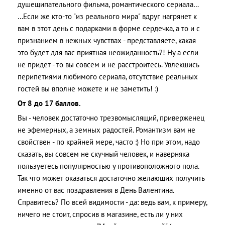
душещипательного фильма, романтического сериала…
…Если же кто-то "из реального мира" вдруг нагрянет к
вам в этот день с подарками в форме сердечка, а то и с
признанием в нежных чувствах - представляете, какая
это будет для вас приятная неожиданность?! Ну а если
не придет - то вы совсем и не расстроитесь. Увлекшись
перипетиями любимого сериала, отсутствие реальных
гостей вы вполне можете и не заметить! :)
От 8 до 17 баллов.
Вы - человек достаточно трезвомыслящий, приверженец
не эфемерных, а земных радостей. Романтизм вам не
свойствен - по крайней мере, часто :) Но при этом, надо
сказать, вы совсем не скучный человек, и наверняка
пользуетесь популярностью у противоположного пола.
Так что может оказаться достаточно желающих получить
именно от вас поздравления в День Валентина.
Справитесь? По всей видимости - да: ведь вам, к примеру,
ничего не стоит, спросив в магазине, есть ли у них