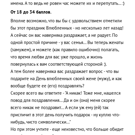
имена. А то ведь не ровен час можете их и перепутать… :)
От 18 до 34 баллов.
Вполне возможно, что вы бы с удовольствием отметили
бы этот праздник Влюбленных - но несколько лет назад!
А сейчас он вас наверняка раздражает, а не радует. По
одной простой причине - у вас семья… Вы теперь женаты
(замужем), и можете (как правило ошибочно) полагать,
что время любви для вас уже прошло, и жизнь
повернулась к вам соответствующей стороной :).
А тем более наверняка вас раздражает вопрос - что вы
подарите на День влюбленных своей жене (мужу), и как
вообще будете ее (его) поздравлять?
Скорее всего вы ответите - "А никак! Тоже мне, нашелся
повод для поздравления… Да и он (она) меня скорее
всего никак не поздравит… А если уж ему (ей) так
приспичит в этот день получить подарок - ну куплю что-
нибудь, чисто символически…"
Но при этом учтите - еще неизвестно, что больше обидит