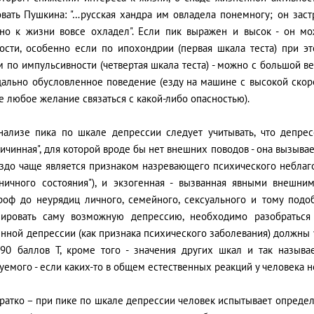
вать Пушкина: "…русская хандра им овладела понемногу; он застр
 но к жизни вовсе охладел". Если пик выражен и высок - он мо
ности, особенно если по ипохондрии (первая шкала теста) при эт
 по импульсивности (четвертая шкала теста) - можно с большой в
ально обусловленное поведение (езду на машине с высокой скорос
 любое желание связаться с какой-либо опасностью).
нализе пика по шкале депрессии следует учитывать, что депрес
ичинная", для которой вроде бы нет внешних поводов - она вызыв
аздо чаще является признаком назревающего психического неблаг
аничного состояния"), и экзогенная - вызванная явными внешни
троф до неурядиц личного, семейного, сексуального и тому подо
зировать саму возможную депрессию, необходимо разобраться 
нной депрессии (как признака психического заболевания) должны 
90 баллов Т, кроме того - значения других шкал и так называе
уемого - если каких-то в общем естественных реакций у человека н
кратко – при пике по шкале депрессии человек испытывает опреде