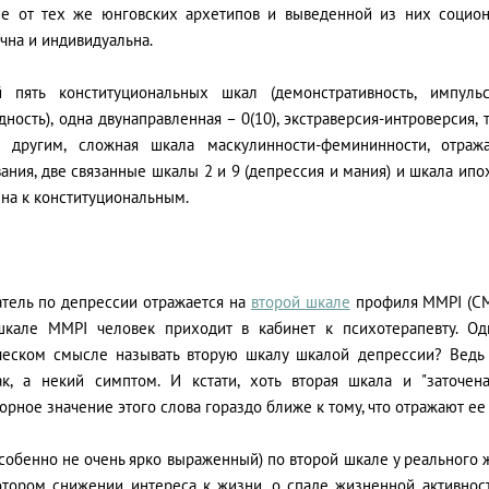
ие от тех же юнговских архетипов и выведенной из них социони
чна и индивидуальна.
 пять конституциональных шкал (демонстративность, импульси
ность), одна двунаправленная – 0(10), экстраверсия-интроверсия
 другим, сложная шкала маскулинности-фемининности, отра
ания, две связанные шкалы 2 и 9 (депрессия и мания) и шкала ип
на к конституциональным.
атель по депрессии отражается на
второй шкале
профиля MMPI (СМ
шкале MMPI человек приходит в кабинет к психотерапевту. Од
ческом смысле называть вторую шкалу шкалой депрессии? Ведь 
ак, а некий симптом. И кстати, хоть вторая шкала и "заточен
орное значение этого слова гораздо ближе к тому, что отражают ее
собенно не очень ярко выраженный) по второй шкале у реального 
отором снижении интереса к жизни, о спаде жизненной активност