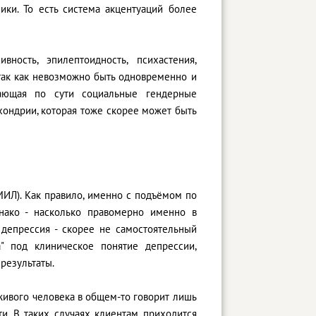
ки. То есть система акцентуаций более
вность, эпилептоидность, психастения,
, так как невозможно быть одновременно и
жающая по сути социальные гендерные
охондрии, которая тоже скорее может быть
ИЛ). Как правило, именно с подъёмом по
нако - насколько правомерно именно в
депрессия - скорее не самостоятельный
а" под клиническое понятие депрессии,
 результаты.
живого человека в общем-то говорит лишь
и. В таких случаях клиентам приходится