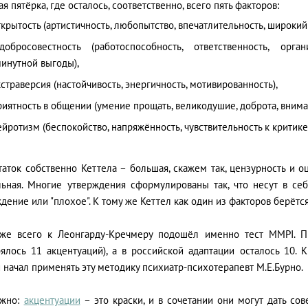
я пятёрка, где осталось, соответственно, всего пять факторов:
ткрытость (артистичность, любопытство, впечатлительность, широкий
добросовестность (работоспособность, ответственность, орга
инутной выгоды),
кстраверсия (настойчивость, энергичность, мотивированность),
риятность в общении (умение прощать, великодушие, доброта, вним
ейротизм (беспокойство, напряжённость, чувствительность к критике
аток собственно Кеттела – большая, скажем так, цензурность и о
льная. Многие утверждения сформулированы так, что несут в се
дение или "плохое". К тому же Кеттел как один из факторов берётся
же всего к Леонгарду-Кречмеру подошёл именно тест MMPI. П
рялось 11 акцентуаций), а в российской адаптации осталось 10
 начал применять эту методику психиатр-психотерапевт М.Е.Бурно.
ажно:
акцентуации
– это краски, и в сочетании они могут дать со