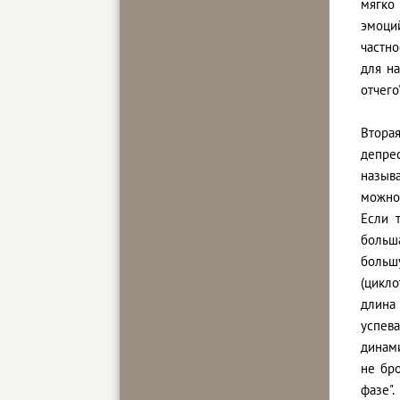
мягко 
эмоци
частн
для н
отчего"
Втора
депре
назыв
можно 
Если 
больш
больш
(цикло
длина
успев
динами
не бро
фазе".