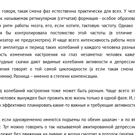
 говоря, такая смена фаз естественна практически для всех. У че
ак называемая ретикулярная (сетчатая) формация - особое образова
и ритм работы мозга, его, если хотите, тактовую частоту. Однак
ая бы контролировала постоянство этой частоты (в отличие
изатор не предусмотрен). И чаще всего интенсивность работы моз
т амплитуда и период таких колебаний у каждого человека разные
ость изменения настроения на глаз незаметна: человек каж
тудные скачки дают видимые колебания активности и депресси
оения говорят о той самой циклоидности (а если такая смен
имии). Разница – именно в степени компенсации.
д колебаний настроения тоже может быть разным. Чаще всего эт
человек вынужден был прожить всю жизнь только в одной фазе. И, 
 эффективно планировать какие-то важные и требующие активности
, если одновременно имеются подъемы по обеим шкалам - и по вто
т. Тут можно говорить о так называемой ажитированной депрессии
лежит без движения на диване и молча смотрит в потолок (апатия