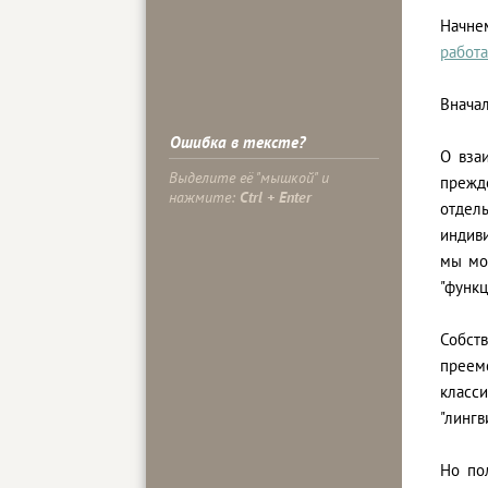
Начне
работ
Вначал
Ошибка в тексте?
О вза
Выделите её "мышкой" и
прежде
нажмите:
Ctrl + Enter
отдел
индив
мы мо
"функц
Собст
преем
класс
"лингв
Но по