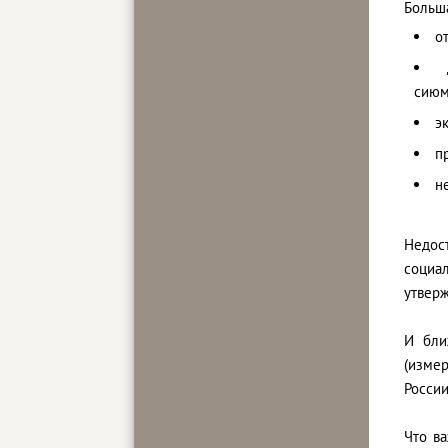
Больша
о
сиюм
э
п
н
Недост
социа
утверж
И бли
(изме
России
Что в