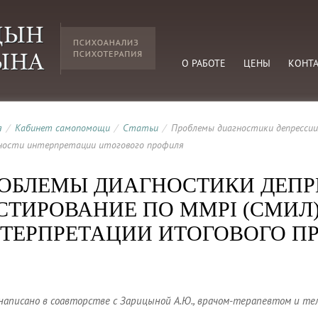
О РАБОТЕ
ЦЕНЫ
КОНТ
я
/
Кабинет самопомощи
/
Статьи
/
Проблемы диагностики депрессии
ности интерпретации итогового профиля
ОБЛЕМЫ ДИАГНОСТИКИ ДЕПР
СТИРОВАНИЕ ПО MMPI (СМИЛ
ТЕРПРЕТАЦИИ ИТОГОВОГО П
написано в соавторстве с Зарицыной А.Ю., врачом-терапевтом и 