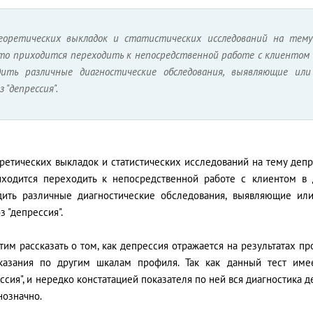
оретических выкладок и статистических исследований на тему
-то приходится переходить к непосредственной работе с клиентом 
дить различные диагностические обследования, выявляющие ил
з "депрессия".
оретических выкладок и статистических исследований на тему деп
иходится переходить к непосредственной работе с клиентом в д
дить различные диагностические обследования, выявляющие ил
з "депрессия".
им рассказать о том, как депрессия отражается на результатах п
казания по другим шкалам профиля. Так как данный тест име
ссия", и нередко констатацией показателя по ней вся диагностика д
нозначно.