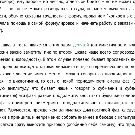
говоря): ему плохо – но неясно, отчего, он боится – но не может 
й – но он не может разобраться, откуда, не может вычленить г
ости, обычно связаны трудности с формулированием "конкретных з
ачала помощь в самой формулировке и начинать работу с заказами
).
я шкала теста является антиподом
девятой
(оптимистичности, ил
ссии важно заметить: пик по второй шкале чаще всего сопровожда
аемая циклоидность). В этом случае полезно бывает проследить д
предположить, что таковая динамика есть) - со временем пик по д
таковое явление имеет место - можно говорить о циклоидности 
ая - о циклотимии), то есть о некой периодичности смены фаз.
ую амплитуду, что бывает чаще - говорят о субмании и субд
тимиков) эти фазы разной продолжительности - от буквально одной
 фазы примерно соизмерима с продолжительностью жизни, так что
ают. Разумеется, прежде чем заниматься диагностикой фаз, следу
ки в принципе, и непременно собрать анамнез в беседе с испытуем
саться сразу выносить приговор (особенно себе самому), что "пр