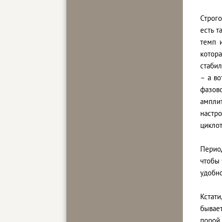
Строго
есть т
темп 
котор
стабил
– а во
фазов
ампли
настр
циклот
Перио
чтобы 
удобно
Кстати
бывае
порой 