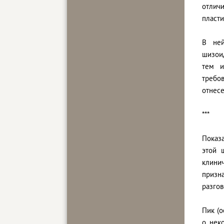
отлич
пласти
В ней
шизоид
тем и
требов
отнесе
***
Показ
этой 
клини
призн
разгов
Пик (о
о нек