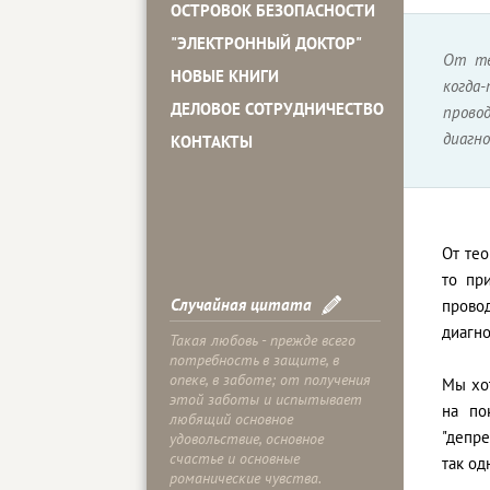
ОСТРОВОК БЕЗОПАСНОСТИ
"ЭЛЕКТРОННЫЙ ДОКТОР"
От те
НОВЫЕ КНИГИ
когда
ДЕЛОВОЕ СОТРУДНИЧЕСТВО
прово
диагно
КОНТАКТЫ
От те
то пр
Случайная цитата
прово
диагно
Такая любовь - прежде всего
потребность в защите, в
опеке, в заботе; от получения
Мы хот
этой заботы и испытывает
на по
любящий основное
"депре
удовольствие, основное
счастье и основные
так од
романические чувства.