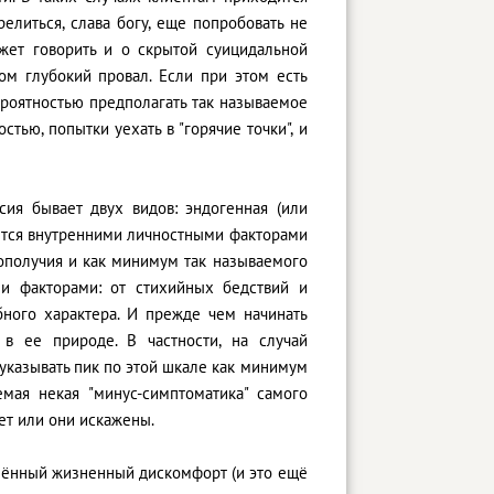
елиться, слава богу, еще попробовать не
жет говорить и о скрытой суицидальной
ом глубокий провал. Если при этом есть
ероятностью предполагать так называемое
тью, попытки уехать в "горячие точки", и
сия бывает двух видов: эндогенная (или
ается внутренними личностными факторами
ополучия и как минимум так называемого
ми факторами: от стихийных бедствий и
бного характера. И прежде чем начинать
в ее природе. В частности, на случай
указывать пик по этой шкале как минимум
мая некая "минус-симптоматика" самого
ет или они искажены.
лённый жизненный дискомфорт (и это ещё