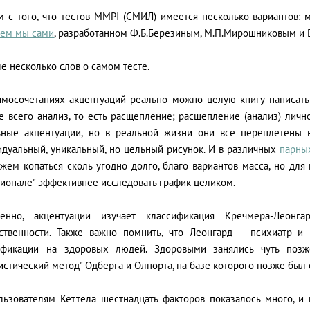
м с того, что тестов MMPI (СМИЛ) имеется несколько вариантов: 
аем мы сами
, разработанном Ф.Б.Березиным, М.П.Мирошниковым и Е
е несколько слов о самом тесте.
имосочетаниях акцентуаций реально можно целую книгу написать:
 всего анализ, то есть расщепление; расщепление (анализ) лично
ьные акцентуации, но в реальной жизни они все переплетены 
идуальный, уникальный, но цельный рисунок. И в различных
парны
жем копаться сколь угодно долго, благо вариантов масса, но для
ионале" эффективнее исследовать график целиком.
венно, акцентуации изучает классификация Кречмера-Леонг
ственности. Также важно помнить, что Леонгард – психиатр и
ификации на здоровых людей. Здоровыми занялись чуть позже
истический метод" Одберга и Олпорта, на базе которого позже был 
льзователям Кеттела шестнадцать факторов показалось много, и