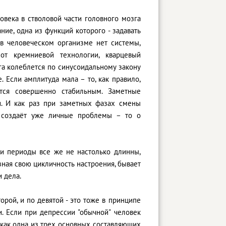
ловека в стволовой части головного мозга
ние, одна из функций которого - задавать
о в человеческом организме нет системы,
 от кремниевой технологии, кварцевый
га колеблется по синусоидальному закону
. Если амплитуда мала – то, как правило,
ется совершенно стабильным. Заметные
и. И как раз при заметных фазах смены
а создаёт уже личные проблемы – то о
и периоды все же не настолько длинны,
зная свою цикличность настроения, бывает
 дела.
рой, и по девятой - это тоже в принципе
. Если при депрессии "обычной" человек
 как одна из трех основных составляющих