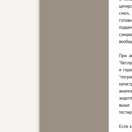
цитиро
смел,
готов
подъем
суицид
вообще
При а
"беспр
и гор
"погр
катас
анали
эндоге
выше 
тестир
Если 