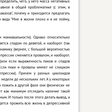
определить, чего, у него масса негативных
лавное в общей проблематике (с этим, в
аказов", почему и приходится предлагать
 вида "Мне в жизни плохо и я не пойму,
и маниакальности). Однако относительно
ется спадом по девятой, и наоборот (так
инамику (вернее, с большой вероятностью
епрессии сменяется провалом, и наоборот.
(или если выраженность пиков и спадов
 (Если пики и провалы имеют не слишком
епрессии). Причем у разных циклоидов
 недели до нескольких лет. А у некоторых
 пожить в другой фазе они физически не
ет как минимум отследить наличие такой
ым. И только после этого делать вывод, а
идется прожить всю жизнь в депрессивной