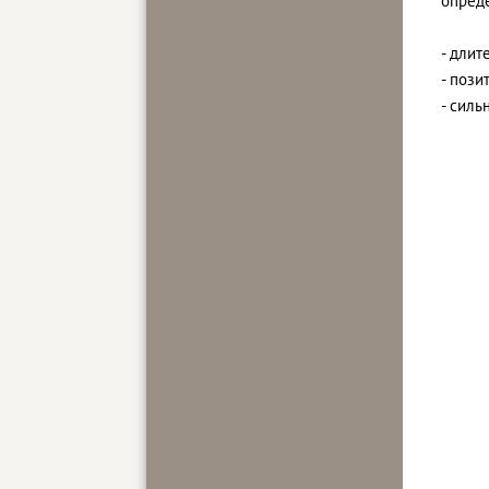
опред
- дли
- пози
- силь