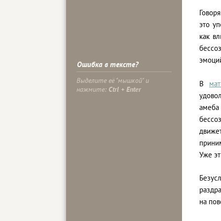
Говоря
это уп
как в
бессо
эмоций
Ошибка в тексте?
Выделите её "мышкой" и
В
ма
нажмите:
Ctrl + Enter
удовол
амеба
бессоз
движет
прини
Уже э
Безус
раздр
на пов