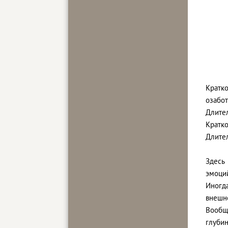
Кратк
озабот
Длител
Кратк
Длител
Здесь
эмоци
Иногд
внешне
Вообщ
глубин