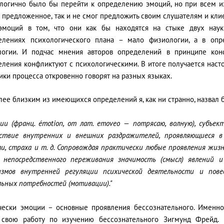
 логично было бы перейти к определению эмоций, но при всем их
в предложенное, так и не смог предложить своим слушателям и кл
эмоций в том, что они как бы находятся на стыке двух наук
елениях психологического плана – мало физиологии, а в оп
логии. И подчас мнения авторов определений в принципе конф
еления конфликтуют с психологическими. В итоге получается наст
ики процесса откровенно говорят на разных языках.
ее близким из имеющихся определений я, как ни странно, назвал 
ции (франц. émotion, от лат. emoveo — потрясаю, волную), субъе
йствие внутренних и внешних раздражителей, проявляющиеся в 
и, страха и т. д. Сопровождая практически любые проявления жиз
 непосредственного переживания значимость (смысл) явлений 
измов внутренней регуляции психической деятельности и пове
льных потребностей (мотивации)."
чески эмоции – основные проявления бессознательного. Именн
 свою работу по изучению бессознательного Зигмунд Фрейд. 