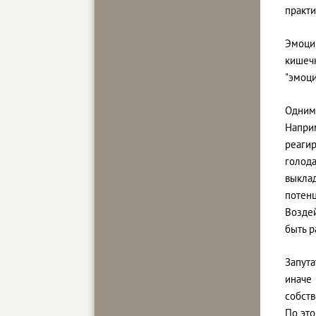
практи
Эмоци
кишеч
"эмоци
Одним
Напри
реаги
голода
выкла
потенц
Возде
быть р
Запута
иначе
собст
По это