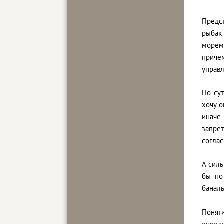
Предс
рыбак
морем
приче
управл
По сут
хочу о
иначе
запрет
соглас
А сил
бы по
баналь
Понят