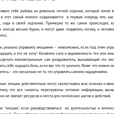
тавьте себе рыбака на довольно легкой лодочке, который попал в
 в этот самый момент озадачивается в первую очередь тем, как
, сидя в своей лодчонке. Примерно то же самое происходит, ко
м иногда весьма бурно, и могут даже подавлять логику, а челове
ять!..
и, реально управлять эмоциями – невозможно, если под этим упра
щущать, а это не хочу". Косвенно силу и выраженность тех или и
 сделать малоактуальным сам раздражитель, вызывающий эти эмо
ить себе ощущать боль, если вас что-то укололо. Разве что можно 
итесь – это несколько не то, что управлять самими ощущениями.
ьные эмоции действительно могут захлестывать всю психику и явн
тому, что все синапсы перегружены потоком информации, вызв
но не хватает ресурсов и места для логических шагов и действий.
ие "эмоции", если руководствоваться их длительностью и интенс