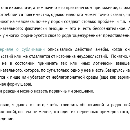
 о психоанализе, а тем паче о его практическом приложении, слож
отребляется повсеместно, однако мало кто может точно сказать, чт
лияют на человека, почему порой создают столько проблем и т.п.
знательного: фактически эмоции – это и есть бессознательное.
 у многих формируются своего рода "оцензуренные" представлени
териале о сублимации
описывались действия амебы, когда он
ьствий или же отдаляется от источника неудовольствий. Понятно, 
 не в состоянии принимать тех или иных логически взвеш
нательного, которое, по сути, только одно у неё и есть. Базируясь 
ся к пище или убегает от неблагоприятной среды (еще как вариан
мая форму шара).
ти реакции можно назвать первичными эмоциями.
ловно, я далек от того, чтобы говорить об активной и радостн
аженной), но тем не менее, это один из первичных примеров того
едение.