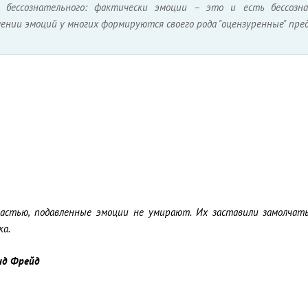
у бессознательного: фактически эмоции – это и есть бессозн
ении эмоций у многих формируются своего рода "оцензуренные" пред
частью, подавленные эмоции не умирают. Их заставили замолчат
ка.
нд Фрейд