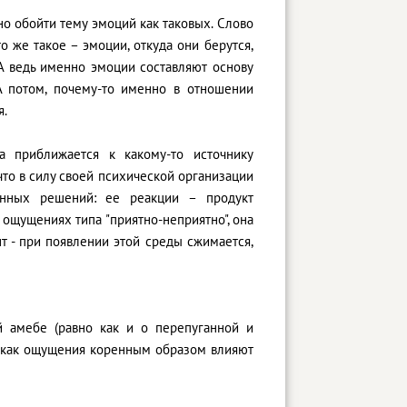
но обойти тему эмоций как таковых. Слово
о же такое – эмоции, откуда они берутся,
 А ведь именно эмоции составляют основу
 А потом, почему-то именно в отношении
я.
а приближается к какому-то источнику
что в силу своей психической организации
енных решений: ее реакции – продукт
на ощущениях типа "приятно-неприятно", она
т - при появлении этой среды сжимается,
ой амебе (равно как и о перепуганной и
, как ощущения коренным образом влияют