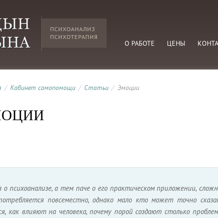
О РАБОТЕ
ЦЕНЫ
КОНТ
я
/
Кабинет самопомощи
/
Статьи
/
Эмоции
МОЦИИ
я о психоанализе, а тем паче о его практическом приложении, слож
потребляется повсеместно, однако мало кто может точно сказа
ся, как влияют на человека, почему порой создают столько пробле