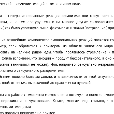
ческий – изучение эмоций в том или ином виде.
и – генерализированные реакции организма: они могут влиять 
ника, и на температуру тела, и на многие другие физиологичес
и", как было упомянуто выше, фактически и значит "потрясение", пр
 из важнейших компонентов эмоциональных реакций является гот
мер, если обратиться к примерам из области животного мира
ровать на наличие рядом еды. Чтобы проявилось стремление к
 (опять вспомним, что эмоции – продукт бессознательного, а оно
дками заниматься не может). Или, например, сексуально незрелая
иального сексуального раздражителя.
йствие должно быть актуально, и в зависимости от этой актуаль
азной: от весьма выраженной до практически нулевой.
ться в работе с эмоциями можно еще и потому, что понятие эмоци
 переживали и чувствовали. Кстати, многие еще считают, чт
венными эмоциями.
му поводу я приведу еще пример.