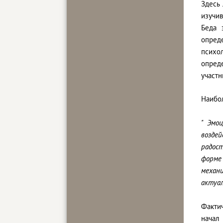
Здесь
изучи
Беда 
опред
психо
опред
участн
Наибол
" Эмо
возде
радост
форме
механ
актуа
Факти
начал