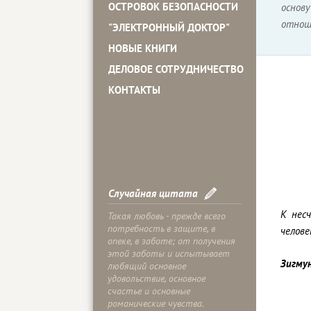
ОСТРОВОК БЕЗОПАСНОСТИ
основ
отнош
"ЭЛЕКТРОННЫЙ ДОКТОР"
НОВЫЕ КНИГИ
ДЕЛОВОЕ СОТРУДНИЧЕСТВО
КОНТАКТЫ
Случайная цитата
К нес
Такая любовь - прежде всего
потребность в защите, в
челове
опеке, в заботе; от получения
этой заботы и испытывает
Зигму
любящий основное
удовольствие, основное
счастье и основные
романические чувства.