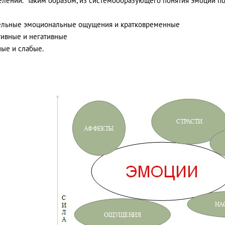
елений. Таким образом, из системообразующего понятия эмоций п
тельные эмоциональные ощущения и кратковременные
тивные и негативные
ные и слабые.