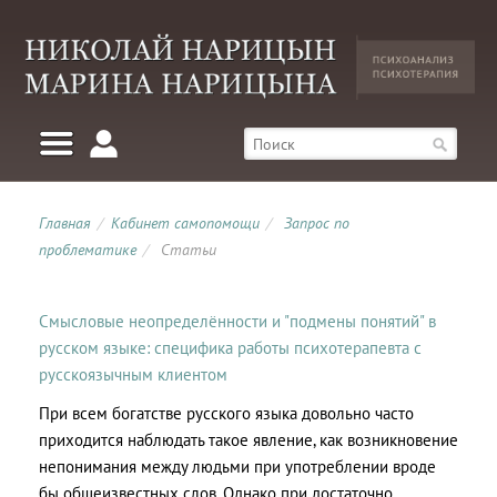
Главная
/
Кабинет самопомощи
/
Запрос по
проблематике
/
Статьи
Смысловые неопределённости и "подмены понятий" в
русском языке: специфика работы психотерапевта с
русскоязычным клиентом
При всем богатстве русского языка довольно часто
приходится наблюдать такое явление, как возникновение
непонимания между людьми при употреблении вроде
бы общеизвестных слов. Однако при достаточно