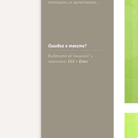
помешать их выполнению...
Ошибка в тексте?
Выделите её "мышкой" и
нажмите:
Ctrl + Enter