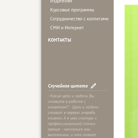
Издателям
Курсовые программы
Сотрудничество с коллегами
СМИ и Интернет
КОНТАКТЫ
Случайная цитата
- Какие цели и задачи Вы
ставите в работе с
клиентом? - Цели и задачи
ставит в первую очередь
клиент. А я уже смотрю с
профессиональной точки
зрения - насколько они
выполнимы, и что может