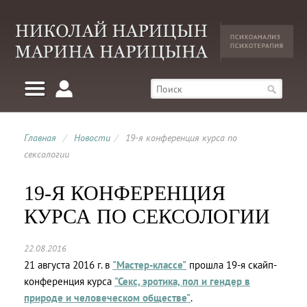
Главная
/
Новости
/
19-я конференция курса по
сексологии
19-Я КОНФЕРЕНЦИЯ
КУРСА ПО СЕКСОЛОГИИ
22.08.2016
21 августа 2016 г. в
"Мастер-классе"
прошла 19-я скайп-
конференция курса
"Секс, эротика, пол и гендер в
природе и человеческом обществе"
.