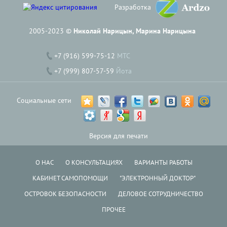
Разработка
2005-2023 ©
Николай Нарицын, Марина Нарицына
+7 (916) 599-75-12
МТС
+7 (999) 807-57-59
Йота
Социальные сети
Версия для печати
О НАС
О КОНСУЛЬТАЦИЯХ
ВАРИАНТЫ РАБОТЫ
КАБИНЕТ САМОПОМОЩИ
"ЭЛЕКТРОННЫЙ ДОКТОР"
ОСТРОВОК БЕЗОПАСНОСТИ
ДЕЛОВОЕ СОТРУДНИЧЕСТВО
ПРОЧЕЕ