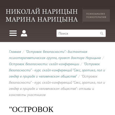
Главная
/
"Островок безопасности": дистантная
психотерапевтическая группа, проект доктора Нарицына
/
Островок безопасности: скайп-конференции
/
"Островок
безопасности" - курс скайп-конференций "Секс, эротика, пол и
гендер в природе и человеческом обществе"
/
"Островок
безопасности" - курс скайп-конференций "Секс, эротика, пол и
гендер в природе и человеческом обществе": отзывы и
конспекты участников
"ОСТРОВОК