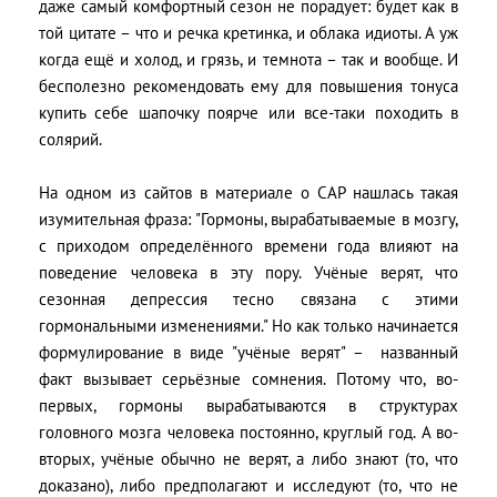
даже самый комфортный сезон не порадует: будет как в
той цитате – что и речка кретинка, и облака идиоты. А уж
когда ещё и холод, и грязь, и темнота – так и вообще. И
бесполезно рекомендовать ему для повышения тонуса
купить себе шапочку поярче или все-таки походить в
солярий.
На одном из сайтов в материале о САР нашлась такая
изумительная фраза: "Гормоны, вырабатываемые в мозгу,
с приходом определённого времени года влияют на
поведение человека в эту пору. Учёные верят, что
сезонная депрессия тесно связана с этими
гормональными изменениями." Но как только начинается
формулирование в виде "учёные верят" – названный
факт вызывает серьёзные сомнения. Потому что, во-
первых, гормоны вырабатываются в структурах
головного мозга человека постоянно, круглый год. А во-
вторых, учёные обычно не верят, а либо знают (то, что
доказано), либо предполагают и исследуют (то, что не