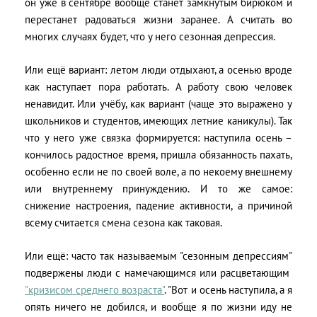
он уже в сентябре вообще станет замкнутым бирюком и
перестанет радоваться жизни заранее. А считать во
многих случаях будет, что у него сезонная депрессия.
Или ещё вариант: летом люди отдыхают, а осенью вроде
как наступает пора работать. А работу свою человек
ненавидит. Или учёбу, как вариант (чаще это выражено у
школьников и студентов, имеющих летние каникулы). Так
что у него уже связка формируется: наступила осень –
кончилось радостное время, пришла обязанность пахать,
особенно если не по своей воле, а по некоему внешнему
или внутреннему принуждению. И то же самое:
снижение настроения, падение активности, а причиной
всему считается смена сезона как таковая.
Или ещё: часто так называемым "сезонным депрессиям"
подвержены люди с намечающимся или расцветающим
"кризисом среднего возраста"
. "Вот и осень наступила, а я
опять ничего не добился, и вообще я по жизни иду не