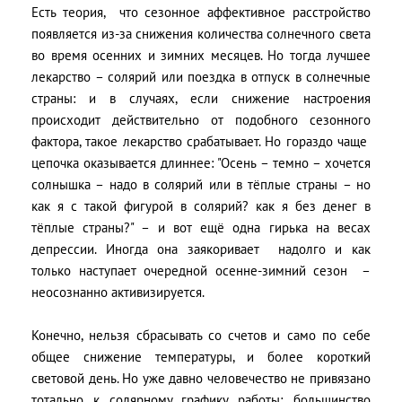
Есть теория, что сезонное аффективное расстройство
появляется из-за снижения количества солнечного света
во время осенних и зимних месяцев. Но тогда лучшее
лекарство – солярий или поездка в отпуск в солнечные
страны: и в случаях, если снижение настроения
происходит действительно от подобного сезонного
фактора, такое лекарство срабатывает. Но гораздо чаще
цепочка оказывается длиннее: "Осень – темно – хочется
солнышка – надо в солярий или в тёплые страны – но
как я с такой фигурой в солярий? как я без денег в
тёплые страны?" – и вот ещё одна гирька на весах
депрессии. Иногда она заякоривает надолго и как
только наступает очередной осенне-зимний сезон –
неосознанно активизируется.
Конечно, нельзя сбрасывать со счетов и само по себе
общее снижение температуры, и более короткий
световой день. Но уже давно человечество не привязано
тотально к солярному графику работы; большинство