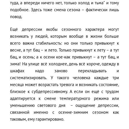
туда, а впереди ничего нет, только холод и тьма" и тому
подобное. Здесь тоже смена сезона – фактически лишь
повод.
Ещё депрессии якобы сезонного характера могут
возникать у людей, которым вообще в жизни больше
всего важна стабильность: но они только привыкнут к
весне, а тут бац – и лето. Только привыкнут к лету – а тут
бац, и осень; а к осени кое-как привыкнут – а тут бац, и
зима! На улице всё холоднее, день всё короче, одежду в
шкафах надо заново перекладывать и
систематизировать. У такого человека каждые три
месяца может возрастать тревога и возникать состояние,
близкое к субдепрессивному. А если он ещё с трудом
адаптируется к смене температурного режима или
уменьшению светового дня – ощущение депрессии,
связанной именно с осенне-зимним сезоном как
таковым, ему гарантировано.