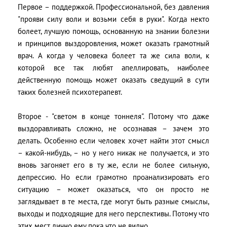
Первое – поддержкой. Профессиональной, без давления
"прояви силу воли и возьми себя в руки". Когда некто
болеет, лучшую помощь, основанную на знании болезни
и принципов выздоровления, может оказать грамотный
врач. А когда у человека болеет та же сила воли, к
которой все так любят апеллировать, наиболее
действенную помощь может оказать сведущий в сути
таких болезней психотерапевт.
Второе - "светом в конце тоннеля". Потому что даже
выздоравливать сложно, не осознавая – зачем это
делать. Особенно если человек хочет найти этот смысл
– какой-нибудь, – но у него никак не получается, и это
вновь загоняет его в ту же, если не более сильную,
депрессию. Но если грамотно проанализировать его
ситуацию – может оказаться, что он просто не
заглядывает в те места, где могут быть разные смыслы,
выходы и подходящие для него перспективы. Потому что
этих мест лично ему пока что не видно.