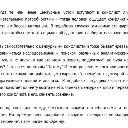
гда те или иные цензурные устои вступают в конфликт ли
знательными потребностями – тогда человек ощущает конфликт
венным бессознательным. В подобных случаях эти самые стандарт
 того чтобы помогать социальной адаптации, наоборот, начинают ак
ать самостоятельно с цензурными конфликтами тоже бывает чрезвы
 заниматься исследованиями и поиском различных аналитических
 так, а не иначе, и как это можно решить по-другому": цензура 
у?.." отвечает коротким "Потому". И если решением того или ино
стать нахождение работающего варианта "почему", то с цензурой т
дразумевает знаний и анализа. В подобных ситуациях бывает не
й помогает клиенту выйти из его, клиента, цензурных шор и переве
го конфликта в его, клиента, сознание.
венно, конфликт между бессознательными потребностями и ц
зом. Но прежде чем подробнее говорить о неврозе, необходим
творение", в том числе по Фрейду.