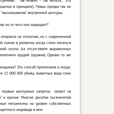
тренние. "Так можно – так нельзя", "Это
оценок в принципе), "Наши предки так не
это "высказывания" внутренней цензуры.
в: но от чего она защищает?
 опирался на этологию, но с современной
 скачок в развитии, когда стали питаться
вной охоты (за отсутствием выраженных
менением орудий (оружия). Однако то же
я хищника? Это способ пропитания и модус
нем 15 000 000 убийц: животных вида гомо
и первые цензурные запреты: запрет на
" и прочие. Многие десятки тысячелетий
тные механизмы на уровне собственных
нкретного индивида в нем.