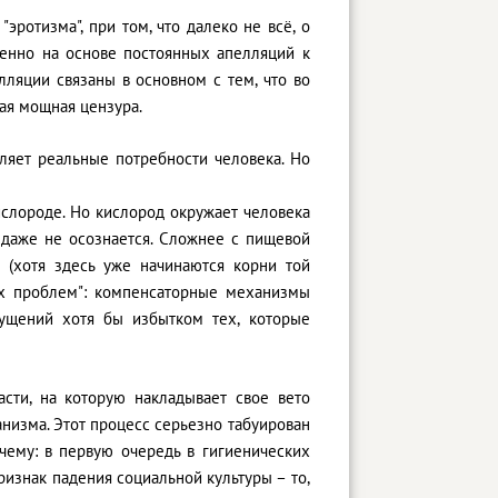
ротизма", при том, что далеко не всё, о
менно на основе постоянных апелляций к
лляции связаны в основном с тем, что во
мая мощная цензура.
ляет реальные потребности человека. Но
ислороде. Но кислород окружает человека
ю даже не осознается. Сложнее с пищевой
 (хотя здесь уже начинаются корни той
оих проблем": компенсаторные механизмы
щущений хотя бы избытком тех, которые
асти, на которую накладывает свое вето
анизма. Этот процесс серьезно табуирован
чему: в первую очередь в гигиенических
ризнак падения социальной культуры – то,