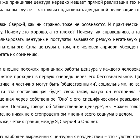
м же принципам цензура нередко мешает прямой реализации тех и
имальном случае – заставляя подыскивать для данной реализации 
овки Сверх-Я, как ни странно, тоже не осознаются. И практическ
зу. Почему это хорошо, а то плохо? Почему так справедливо, а т
ализировать цензурные постулаты вызывают резкую негативную 
знательного. Сила цензуры в том, что человек априори убежден в
гать их сомнению.
и внешне похожих принципах работы цензура у каждого человека
инятое проходит в первую очередь через его бессознательное. Да
ктиве и частично могут быть "общественными", социальными, но в
сти эта составляющая будет своя: такая, какую он воспринял 
щенная через собственное "Оно" с его специфическими реакциям
нием. Поэтому, говоря об "общественной цензуре", мы можем гово
е, но никак не о стопроцентном мнении всего социума в целом.
ь же, четких границ между Я, Сверх-Я и Оно нет.
из наиболее выраженных цензурных воздействий – это чувство сты