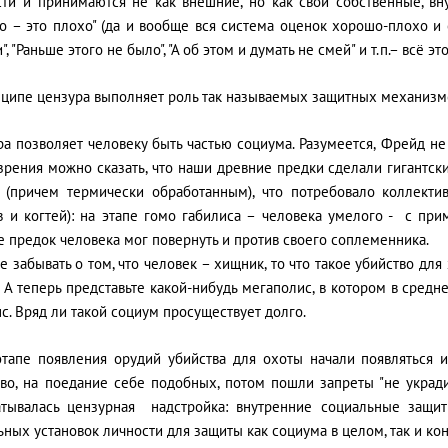
сти и принимаются не как внешние, но как свои собственные, вну
о – это плохо" (да и вообще вся система оценок хорошо-плохо и 
", "Раньше этого не было", "А об этом и думать не смей" и т.п.– всё 
нципе цензура выполняет роль так называемых защитных механизмо
а позволяет человеку быть частью социума. Разумеется, Фрейд не
зрения можно сказать, что наши древние предки сделали гигантский
 (причем термически обработанным), что потребовало коллекти
в и когтей): на этапе гомо габилиса – человека умелого - с при
 предок человека мог повернуть и против своего соплеменника.
е забывать о том, что человек – хищник, то что такое убийство дл
 А теперь представьте какой-нибудь мегаполис, в котором в сред
с. Вряд ли такой социум просуществует долго.
этапе появления орудий убийства для охоты начали появляться 
тво, на поедание себе подобных, потом пошли запреты "не укради
атывалась цензурная надстройка: внутренние социальные защи
ных установок личности для защиты как социума в целом, так и ко