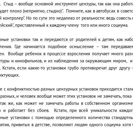
. Стыд – вообще основной инструмент цензуры, так как она работа
удет плохо (неприятно, стыдно)". Помните, как в автобусах в совет
 контролер". Но по сути это недалеко от реальности: ведь совесть 
йский", приставленный к каждому члену того или иного социума.
рные установки так и передаются от родителей к детям, как набо
ления. Где начинается подобное осмысление – там передава
ен. Вообще ребенок в процессе взросления получает много разн
атуры и кинофильмов, и из наблюдения за окружающим миром, и
 Кстати, если какие-то установки грубо противоречат друг другу
иктующих.
 с конфликтностью разных цензурных установок приходится сталки
разных, и человек вообще может этих установок не замечать, пока
 так же, как может не замечать работы в собственном организме 
в и работает без сбоев. Кстати, при всей уникальности каждо
рные установки с помощью определенного количества стандартн
иятия, привитых в детстве, позволяют людям одного социума хотя