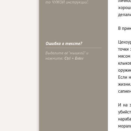
лично
то ЧУЖОЙ инструкции".
хорош
делали
В при
Цензур
Ошибка в тексте?
точки 
Выделите её "мышкой" и
мясом
нажмите:
Ctrl + Enter
клыко
оружие
Если н
жизни.
сапиен
И на 
убийс
нараб
мораль