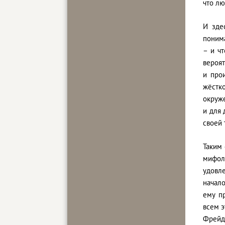
что лю
И зде
поним
– и ч
вероя
и про
жёстк
окруж
и для 
своей 
Таким
мифол
удовл
начало
ему п
всем э
Фрейд 