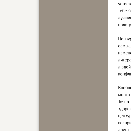
устоев
тебе б
лучший
полице
Цензу
осмыс
измен
литер
людей.
конфл
Вообще
много 
Точно
здоро
цензу
воспр
друга.