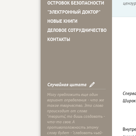
ОСТРОВОК БЕЗОПАСНОСТИ
цензу
"ЭЛЕКТРОННЫЙ ДОКТОР"
НОВЫЕ КНИГИ
ДЕЛОВОЕ СОТРУДНИЧЕСТВО
КОНТАКТЫ
Случайная цитата
Сперва
Могу предложить еще один
вариант определения - что же
Широк
такое творчество. Это слово
происходит от слова
"творить", то бишь создавать -
что-то свое. А
противоположность этому
Внутр
слову будет - "следовать чьей-