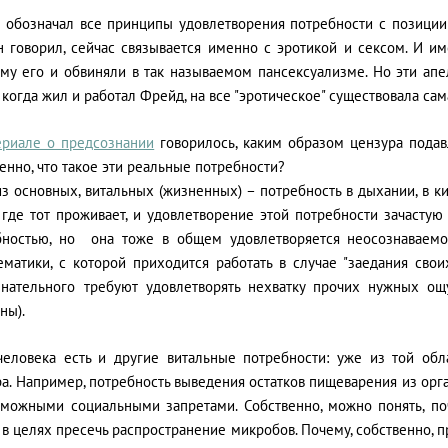
обозначал все принципы удовлетворения потребности с позиции "э
н говорил, сейчас связывается именно с эротикой и сексом. И и
зму его и обвиняли в так называемом пансексуализме. Но эти апе
 когда жил и работал Фрейд, на все "эротическое" существовала са
ериале о предсознании
говорилось, каким образом цензура подав
енно, что такое эти реальные потребности?
з основных, витальных (жизненных) – потребность в дыхании, в к
, где тот проживает, и удовлетворение этой потребности зачасту
бностью, но она тоже в общем удовлетворяется неосознаваемо
ематики, с которой приходится работать в случае "заедания св
знательного требуют удовлетворять нехватку прочих нужных о
ны).
человека есть и другие витальные потребности: уже из той обл
а. Например, потребность выведения остатков пищеварения из орг
зможными социальными запретами. Собственно, можно понять, по
 в целях пресечь распространение микробов. Почему, собственно, п