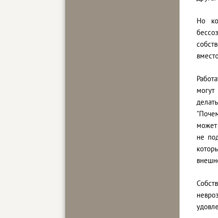
Но ко
бессо
собст
вместо
Работ
могут
делать
"Почем
может 
не по
которы
внешне
Собст
невро
удовле