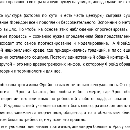
ди справляют свою различную нужду на улицах, иногда даже не скр
сь культура (которая по сути и есть часть цензуры) сыграла с
ание Фрейдом всей подоплеки бессознательного. Вспомним о мето
то вышло. Но чтобы на основе этих наблюдений спрогнозировать, 
тные процессы – сознанию нужна определенная база представлений
исходит это самое прогнозирование и моделирование. А Фрейд, 
ой национальной среде, где придерживались традиций, и плюс е
ении остального социума. Поэтому единственный общий критерий, 
другой – это мир древнегреческих мифов, к которому Фрейд обращ
теории и терминологии для нее.
 образом эротизмом Фрейд называл не только сексуальность. Он п
огии – Эрос и Танатос, бог любви и бог смерти, где Эрос об
етворение тех или иных потребностей любого рода), а Танатос
. И удовольствий у человека может быть много, разных: он опять-т
риятно, занимается творчеством, общается, а то и обманывает бл
том была потребность, ему тоже это приятно.
все удовольствия назвал эротизмом, апеллируя больше к Эросу как