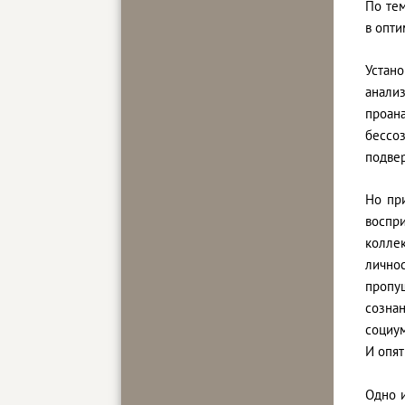
По те
в опт
Устан
анали
проан
бессо
подвер
Но пр
воспр
колле
лично
пропу
созна
социум
И опят
Одно 