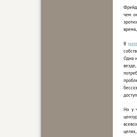
Фрейд 
чем о
эроти
время,
В
мат
собств
Одна и
везде
потре
пробл
бессо
доступ
Но у 
цензур
всево
целях,