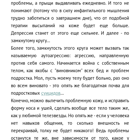
проблемы, а прыщи выдавливать ежедневно. И того не
понимают (потому что в силу инфантильного мышления
трудно заботиться о завтрашнем дне), что от подобной
терапии высыпаний на коже будет еще больше.
Депрессия станет от этого еще сильнее. И далее - по
замкнутому кругу…
Более того, замкнутость этого круга может вызвать так
называемую аутоагрессию: агрессию, направленную
против себя самого. Начинается война с собственным
телом, как якобы с "виновником" всех бед и проблем
подростка. Мол, пусть моему телу будет больно, раз оно
во всем виновато - это опять же благодатная почва для
подростковых
суицидов
…
Конечно, можно вылечить проблемную кожу, и исправить
форму носа и ушей, сделать вообще все тело таким же,
как у любимой телезвезды. Но опять же - если у человека
нет навыков общения, то сколько внешность не
перекраивай, толку не будет никакого! Ведь проблемы
останутся те же, вне зависимости от того, какое у