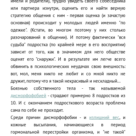
имели и родители), трудно увидеть своего собеседника
или партнера изнутри, оценить его и найти верную
стратегию общения с ним - первая оценка (и зачастую
основная) происходит у молодых людей именно "по
одежке". (Кстати, во многом поэтому у них столько
разочарований в общении). И потому фактически "вся
судьба" подростка (по крайней мере в его восприятии)
зависит от того, как в значимом для него обществе
оценят его "снаружи". И в результате им легче всего
обвинить в психологических неудачах свою внешность:
вот, мол, меня никто не любит и со мной никто не
дружит, потому что я такой некрасивый и нескладный…
Боязнью собственного тела - так называемой
дисморфофобией
- страдают примерно 8 подростков из
10. И с окончанием подросткового возраста проблема
сама по себе не проходит.
Среди причин дисморфофобии - и
излишний вес
, и
кожные высыпания, начинающиеся в период
гормональной перестройки организма, и "не такой"