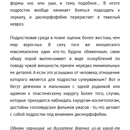
формы нос или уши, и тому подобное… В итоге
подросток вообще начинает бояться подходить к
зеркалу, и дисморфофобия перерастает в тяжелый
невроз.
Подростковая среда в плане оценок более жестока, чем
мир взрослых. В силу того же юношеского
максимализма один кто-то, будучи обиженным, свою
обиду порой выплескивает в виде оскорблений по
поводу чужой внешности, причем нередко минимальных
ее деталей. А если это услышано от человека, отношение
которого является для подростка суперважным? Вот и
бегут девчонки и мальчишки с одной родинкой или
шрамом к пластическому хирургу. Более того, случаи,
которые приходится наблюдать хирургам-косметологам,
достойны голливудских фильмов ужасов - то, что делают
с собой подростки под влиянием дисморфофобии.
Одному парнишке на дискотеке девочка из-за какой-то