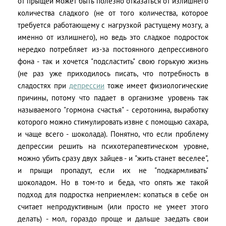
от прыщей может быть полезно отказаться от излишнего
количества сладкого (не от того количества, которое
требуется работающему с нагрузкой растущему мозгу, а
именно от излишнего), но ведь это сладкое подросток
нередко потребляет из-за постоянного депрессивного
фона - так и хочется "подсластить" свою горькую жизнь
(не раз уже приходилось писать, что потребность в
сладостях при
депрессии
тоже имеет физиологические
причины, потому что падает в организме уровень так
называемого "гормона счастья" - серотонина, выработку
которого можно стимулировать извне с помощью сахара,
и чаще всего - шоколада). Понятно, что если проблему
депрессии решить на психотерапевтическом уровне,
можно убить сразу двух зайцев - и "жить станет веселее",
и прыщи пропадут, если их не "подкармливать"
шоколадом. Но в том-то и беда, что опять же такой
подход для подростка неприемлем: копаться в себе он
считает непродуктивным (или просто не умеет этого
делать) - мол, гораздо проще и дальше заедать свои