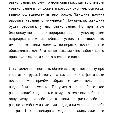
равноправии: потому что если опять рассудить логически
- равноправие в той форме, в которой оно имелось тогда,
вышло большинству из них боком. Женщина должна
работать наравне с мужчиной? Пожалуйста, женщина
будет работать, у нас равноправие. Но при этом
благополучно проигнорировались существующие
патриархально-мегасемейные устои, гласящие, что
именно женщина должна, во-первых, вести дом и
обихаживать детей, и во-вторых, активно заботиться о
привлекательности своего внешнего вида.
И тут хочется вспомнить общеизвестную поговорку про
крестик и трусы. Потому что так соединить фактически
несоединимое, причём выбрав все самое негативное,
надо было суметь. Получается, что "советское
равноправие" сводилось к тому, что мужчина работал в
одну смену – на работе, а женщина – в три: на работе –
раз, по хозяйству и с детьми – два, и на украшение себя
– три. И эта сценарная модель закладывалась во