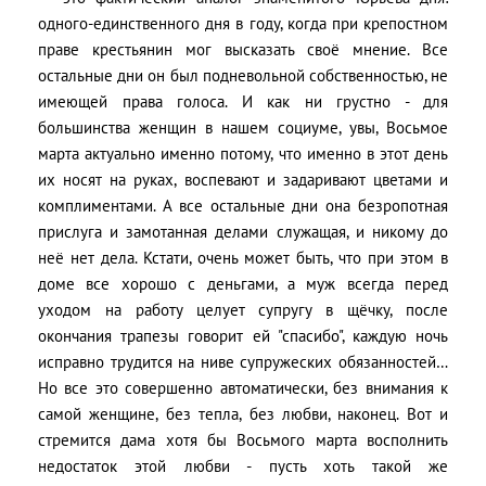
одного-единственного дня в году, когда при крепостном
праве крестьянин мог высказать своё мнение. Все
остальные дни он был подневольной собственностью, не
имеющей права голоса. И как ни грустно - для
большинства женщин в нашем социуме, увы, Восьмое
марта актуально именно потому, что именно в этот день
их носят на руках, воспевают и задаривают цветами и
комплиментами. А все остальные дни она безропотная
прислуга и замотанная делами служащая, и никому до
неё нет дела. Кстати, очень может быть, что при этом в
доме все хорошо с деньгами, а муж всегда перед
уходом на работу целует супругу в щёчку, после
окончания трапезы говорит ей "спасибо", каждую ночь
исправно трудится на ниве супружеских обязанностей…
Но все это совершенно автоматически, без внимания к
самой женщине, без тепла, без любви, наконец. Вот и
стремится дама хотя бы Восьмого марта восполнить
недостаток этой любви - пусть хоть такой же