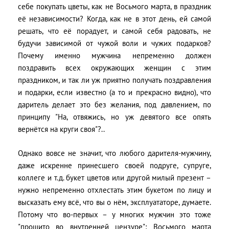
себе покупать цветы, как не Восьмого марта, в праздник
её независимости? Когда, как не в этот день, ей самой
решать, что её порадует, и самой себя радовать, не
будучи зависимой от чужой воли и чужих подарков?
Почему именно мужчина непременно должен
поздравить всех окружающих женщин с этим
праздником, и так ли уж приятно получать поздравления
и подарки, если известно (а то и прекрасно видно), что
даритель делает это без желания, под давлением, по
принципу "На, отвяжись, но уж девятого все опять
вернётся на круги своя"?..
Однако вовсе не значит, что любого дарителя-мужчину,
даже искренне принесшего своей подруге, супруге,
коллеге и т.д. букет цветов или другой милый презент –
нужно непременно отхлестать этим букетом по лицу и
высказать ему всё, что вы о нём, эксплуататоре, думаете.
Потому что во-первых – у многих мужчин это тоже
"прошито во внутренней цензуре": Восьмого марта