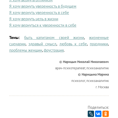
Я хочу вернуть уверенность в будущем
Я хочу вернуть уверенность в себе
Я хочу вернуть цель в жизни
Я хочу вернуться к уверенности в себе
Темы:
быть капитаном своей жизни
,
жизненные
сценарии
,
здравый смысл
,
любовь к себе
,
праздники
,
проблемы женщин
,
фрустрация
.
© Нарицын Николай Николаевич
врач-психотерапевт, психоаналитик
© Нарицына Марина
психолог, психоаналитик
г. Москва
Поделиться: