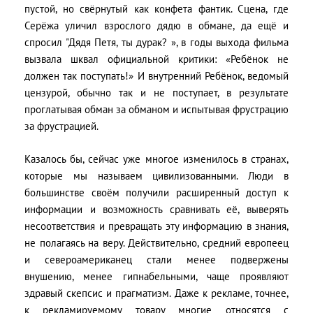
пустой, но свёрнутый как конфета фантик. Сцена, где
Серёжа уличил взрослого дядю в обмане, да ещё и
спросил "Дядя Петя, ты дурак? », в годы выхода фильма
вызвала шквал официальной критики: «Ребёнок не
должен так поступать!» И внутренний Ребёнок, ведомый
цензурой, обычно так и не поступает, в результате
проглатывая обман за обманом и испытывая фрустрацию
за фрустрацией.
Казалось бы, сейчас уже многое изменилось в странах,
которые мы называем цивилизованными. Люди в
большинстве своём получили расширенный доступ к
информации и возможность сравнивать её, выверять
несоответствия и превращать эту информацию в знания,
не полагаясь на веру. Действительно, средний европеец
и североамериканец стали менее подвержены
внушению, менее гипнабельными, чаще проявляют
здравый скепсис и прагматизм. Даже к рекламе, точнее,
к рекламируемому товару многие относятся с