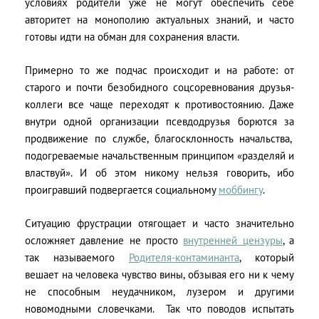
условиях родители уже не могут обеспечить себе
авторитет на монополию актуальных знаний, и часто
готовы идти на обман для сохранения власти.
Примерно то же подчас происходит и на работе: от
старого и почти безобидного соцсоревнования друзья-
коллеги все чаще переходят к противостоянию. Даже
внутри одной организации псевдодрузья борются за
продвижение по службе, благосклонность начальства,
подогреваемые начальственным принципом «разделяй и
властвуй». И об этом никому нельзя говорить, ибо
проигравший подвергается социальному
моббингу
.
Ситуацию фрустрации отягощает и часто значительно
осложняет давление не просто
внутренней цензуры
, а
так называемого
Родителя-контаминанта
, который
вешает на человека чувство вины, обзывая его ни к чему
не способным неудачником, лузером и другими
новомодными словечками. Так что поводов испытать