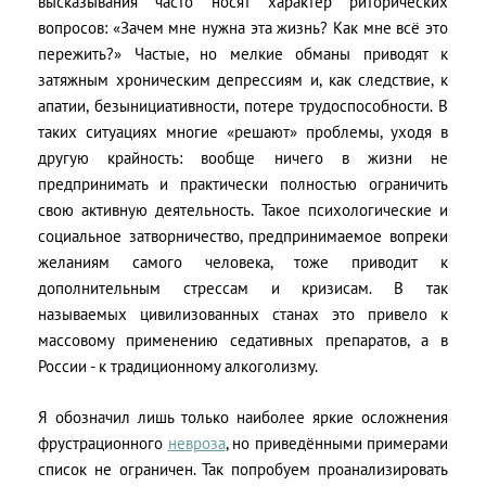
высказывания часто носят характер риторических
вопросов: «Зачем мне нужна эта жизнь? Как мне всё это
пережить?» Частые, но мелкие обманы приводят к
затяжным хроническим депрессиям и, как следствие, к
апатии, безынициативности, потере трудоспособности. В
таких ситуациях многие «решают» проблемы, уходя в
другую крайность: вообще ничего в жизни не
предпринимать и практически полностью ограничить
свою активную деятельность. Такое психологические и
социальное затворничество, предпринимаемое вопреки
желаниям самого человека, тоже приводит к
дополнительным стрессам и кризисам. В так
называемых цивилизованных станах это привело к
массовому применению седативных препаратов, а в
России - к традиционному алкоголизму.
Я обозначил лишь только наиболее яркие осложнения
фрустрационного
невроза
, но приведёнными примерами
список не ограничен. Так попробуем проанализировать