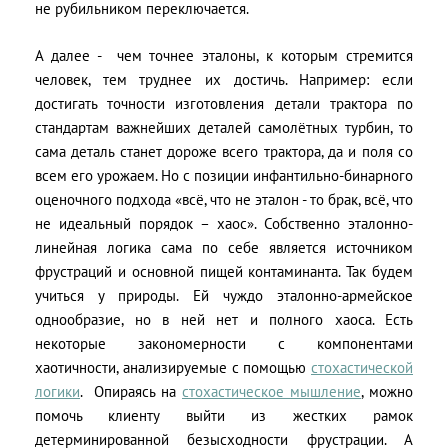
не рубильником переключается.
А далее - чем точнее эталоны, к которым стремится
человек, тем труднее их достичь. Например: если
достигать точности изготовления детали трактора по
стандартам важнейших деталей самолётных турбин, то
сама деталь станет дороже всего трактора, да и поля со
всем его урожаем. Но с позиции инфантильно-бинарного
оценочного подхода «всё, что не эталон - то брак, всё, что
не идеальный порядок – хаос». Собственно эталонно-
линейная логика сама по себе является источником
фрустраций и основной пищей контаминанта. Так будем
учиться у природы. Ей чуждо эталонно-армейское
однообразие, но в ней нет и полного хаоса. Есть
некоторые закономерности с компонентами
хаотичности, анализируемые с помощью
стохастической
логики
. Опираясь на
стохастическое мышление
, можно
помочь клиенту выйти из жестких рамок
детерминированной безысходности фрустрации. А