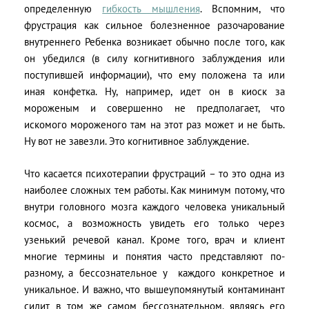
определенную
гибкость мышления
. Вспомним, что
фрустрация как сильное болезненное разочарование
внутреннего Ребенка возникает обычно после того, как
он убедился (в силу когнитивного заблуждения или
поступившей информации), что ему положена та или
иная конфетка. Ну, например, идет он в киоск за
мороженым и совершенно не предполагает, что
искомого мороженого там на этот раз может и не быть.
Ну вот не завезли. Это когнитивное заблуждение.
Что касается психотерапии фрустраций – то это одна из
наиболее сложных тем работы. Как минимум потому, что
внутри головного мозга каждого человека уникальный
космос, а возможность увидеть его только через
узенький речевой канал. Кроме того, врач и клиент
многие термины и понятия часто представляют по-
разному, а бессознательное у каждого конкретное и
уникальное. И важно, что вышеупомянутый контаминант
сидит в том же самом бессознательном, являясь его