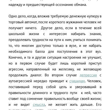
надежду и предшествующей осознанию обмана.
Одно дело, когда, вложив требуемую денежную купюру в
торговый автомат, после короткого жужжания человек не
получает ничего. Другое дело, если в течение всей
школьной жизни с интересом набирать знания,
преодолевать трудности на пути к ним, учиться понимать
то, что многим доступно только в вузе, и не набрать
необходимого балла для поступления в этот вуз.
Конечно, и та и другая ситуация настроения не улучшит,
но в первом случае будет лишь короткий приступ
агрессии, направленный на железяку, не желающую
продолжать диалог. Во втором случае
депрессия
с
аутоагрессией нередко приводит к
суицидам
. Человек,
поставивший перед собой цель и уверовавший в
правильности длинного и трудного пути к ней, часто
ставит под сомнение правильность вообще своей жизни;
и не видит
смысла
, не желает жить дальше. Его