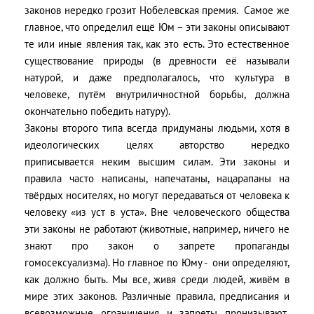
законов нередко грозит Нобелевская премия. Самое же
главное, что определил ещё Юм – эти законы описывают
те или иные явления так, как это есть. Это естественное
существование природы (в древности её называли
натурой, и даже предполагалось, что культура в
человеке, путём внутриличностной борьбы, должна
окончательно победить натуру).
Законы второго типа всегда придуманы людьми, хотя в
идеологических целях авторство нередко
приписывается неким высшим силам. Эти законы и
правила часто написаны, напечатаны, нацарапаны на
твёрдых носителях, но могут передаваться от человека к
человеку «из уст в уста». Вне человеческого общества
эти законы не работают (животные, например, ничего не
знают про закон о запрете пропаганды
гомосексуализма). Но главное по Юму - они определяют,
как должно быть. Мы все, живя среди людей, живём в
мире этих законов. Различные правила, предписания и
всевозможные ограничения и запреты пронизывают