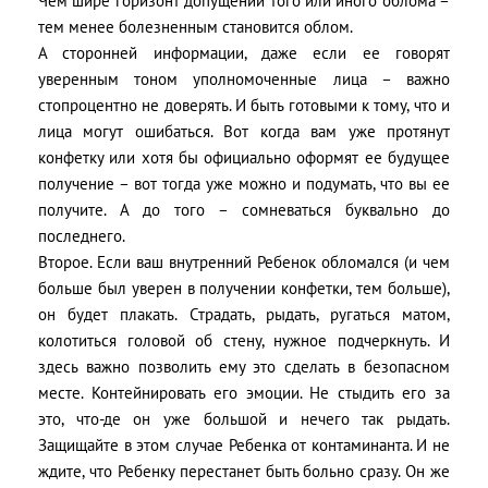
Чем шире горизонт допущений того или иного облома –
тем менее болезненным становится облом.
А сторонней информации, даже если ее говорят
уверенным тоном уполномоченные лица – важно
стопроцентно не доверять. И быть готовыми к тому, что и
лица могут ошибаться. Вот когда вам уже протянут
конфетку или хотя бы официально оформят ее будущее
получение – вот тогда уже можно и подумать, что вы ее
получите. А до того – сомневаться буквально до
последнего.
Второе. Если ваш внутренний Ребенок обломался (и чем
больше был уверен в получении конфетки, тем больше),
он будет плакать. Страдать, рыдать, ругаться матом,
колотиться головой об стену, нужное подчеркнуть. И
здесь важно позволить ему это сделать в безопасном
месте. Контейнировать его эмоции. Не стыдить его за
это, что-де он уже большой и нечего так рыдать.
Защищайте в этом случае Ребенка от контаминанта. И не
ждите, что Ребенку перестанет быть больно сразу. Он же