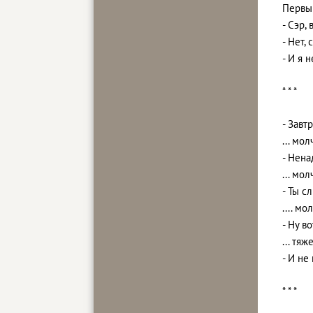
Первы
- Сэр,
- Нет, 
- И я 
* * *
- Завт
... мо
- Нена
... мо
- Ты с
.... мо
- Ну в
... тя
- И не
* * *