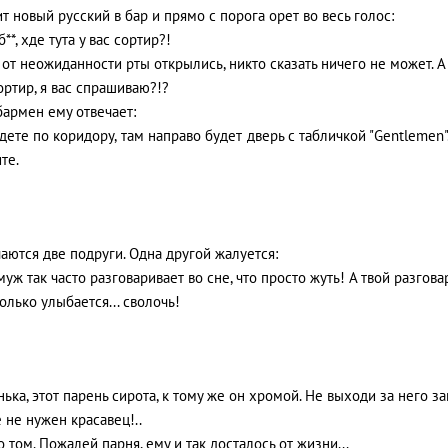
т новый русский в бар и прямо с порога орет во весь голос:
 б**, хде тута у вас сортир?!
 от неожиданности рты открылись, никто сказать ничего не может. А 
сортир, я вас спрашиваю?!?
бармен ему отвечает:
дете по коридору, там направо будет дверь с табличкой "Gentlemen
те.
аются две подруги. Одна другой жалуется:
муж так часто разговаривает во сне, что просто жуть! А твой разгов
 только улыбается... сволочь!
нька, этот парень сирота, к тому же он хромой. Не выходи за него з
е не нужен красавец!..
 о том. Пожалей парня, ему и так досталось от жизни...