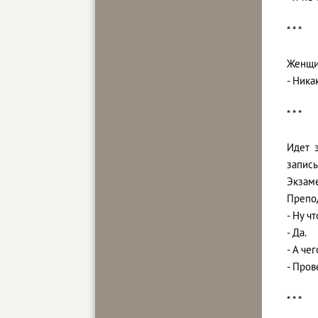
* * *
Женщи
- Ника
* * *
Идет э
записы
Экзам
Препод
- Ну ч
- Да.
- А че
- Пров
* * *