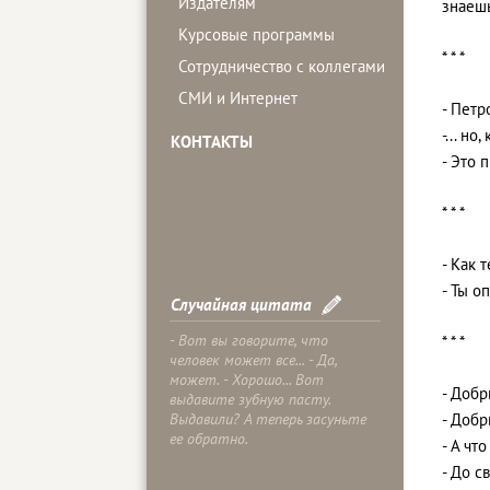
Издателям
знаешь
Курсовые программы
* * *
Сотрудничество с коллегами
СМИ и Интернет
- Петр
-... но,
КОНТАКТЫ
- Это 
* * *
- Как 
- Ты о
Случайная цитата
- Вот вы говорите, что
* * *
человек может все... - Да,
может. - Хорошо... Вот
- Добр
выдавите зубную пасту.
Выдавили? А теперь засуньте
- Добр
ее обратно.
- А чт
- До с