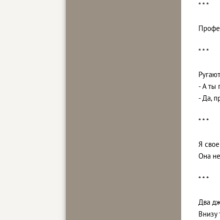
* * *
Профес
* * *
Ругают
- А ты
- Да, 
* * *
Я свое
Она не
* * *
Два дж
Внизу 