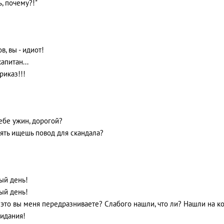
, почему?!"
ов, вы - идиот!
 капитан...
приказ!!!
тебе ужин, дорогой?
пять ищешь повод для скандала?
ый день!
ый день!
о это вы меня передразниваете? Слабого нашли, что ли? Нашли на ко
видания!