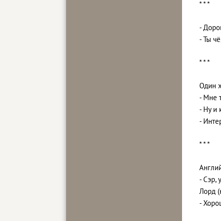
* * *
- Доро
- Ты ч
* * *
Один х
- Мне 
- Ну и 
- Инте
* * *
Англий
- Сэp,
Лорд (
- Хоpо