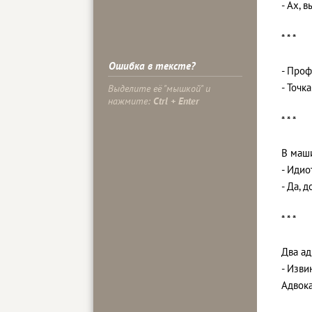
- Ах, 
* * *
Ошибка в тексте?
- Проф
- Точк
Выделите её "мышкой" и
нажмите:
Ctrl + Enter
* * *
В маши
- Идио
- Да, 
* * *
Два ад
- Изви
Адвок