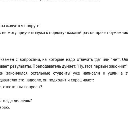
на жалуется подруге:
к не могу приучить мужа к порядку - каждый раз он прячет бумажник
кзамен с вопросами, на которые надо отвечать "да" или "нет". О
вает результаты. Преподаватель думает: "Ну, этот первым закончит."
ен закончился, остальные студенты уже написали и ушли, а э
авателю это надоело, он подходит и спрашивает:
то, ответил на вопросы?
го тогда делаешь?
еряю.