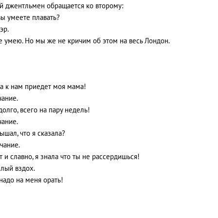
й джентльмен обращается ко второму:
 вы умеете плавать?
сэр.
не умею. Но мы же не кричим об этом на весь Лондон.
ра к нам приедет моя мама!
лчание.
долго, всего на пару недель!
лчание.
лышал, что я сказала?
лчание.
от и славно, я знала что ты не рассердишься!
жeлый вздох.
 надо на меня орать!