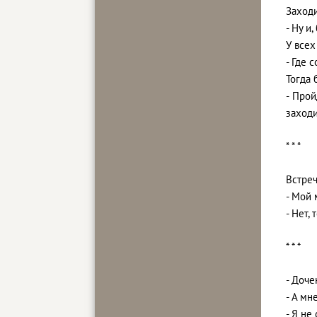
Заходи
- Ну и,
У всех
- Где 
Тогда 
- Прой
заходи
* * *
Встреч
- Мой 
- Нет,
* * *
- Доче
- А мн
- Я не