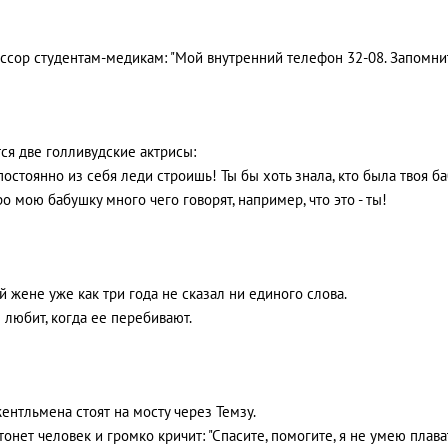
сор студентам-медикам: "Мой внутренний телефон 32-08. Запомнить 
ся две голливудские актрисы:
 постоянно из себя леди строишь! Ты бы хоть знала, кто была твоя б
про мою бабушку много чего говорят, например, что это - ты!
й жене уже как три года не сказал ни единого слова.
 любит, когда ее перебивают.
ентльмена стоят на мосту через Темзу.
тонет человек и громко кричит: "Спасите, помогите, я не умею плава