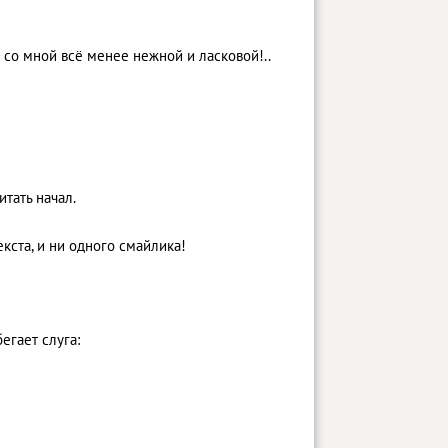
 со мной всё менее нежной и ласковой!..
итать начал.
екста, и ни одного смайлика!
егает слуга: