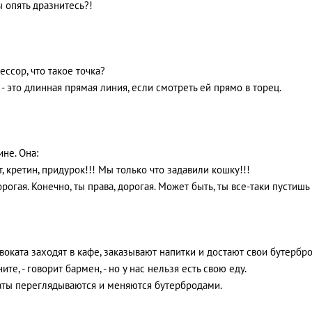
вы опять дразнитесь?!
ессор, что такое точка?
а - это длинная прямая линия, если смотреть ей прямо в торец.
не. Она:
т, кретин, придурок!!! Мы только что задавили кошку!!!
дорогая. Конечно, ты права, дорогая. Может быть, ты все-таки пустишь
воката заходят в кафе, заказывают напитки и достают свои бутербр
ните, - говорит бармен, - но у нас нельзя есть свою еду.
аты переглядываются и меняются бутербродами.