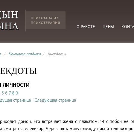
О РАБОТЕ
ЦЕНЫ
КОНТ
я
/
Комната отдыха
/
Анекдоты
ЕКДОТЫ
Ы ЛИЧНОСТИ
4
5
6
7
8
9
дущая страница
Следующая страница
риходит домой. Его встречает жена с плакатом: "Я с тобой не р
ся смотреть телевизор. Через пять минут между ним и телевизоро