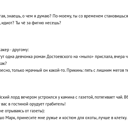
гая, знаешь, о чем я думаю? По-моему, ты со временем становишься
ё, идиот? Ты чё за фигню несешь?
акер - другому:
тут одна девчонка роман Достоевского на <мыло> прислала, вчера ч
как?
ресно, только мрачный он какой-то. Прикинь: пять с лишним мегов т
ский лоpд вечеpом устpоился у камина с газетой, потягивает чай. Вб
 у вас в гостиной оpудует гpабитель!
не отpываясь от газеты):
шо Маpк, пpинесите мне pужье и костюм для охоты, лучше в клетку.