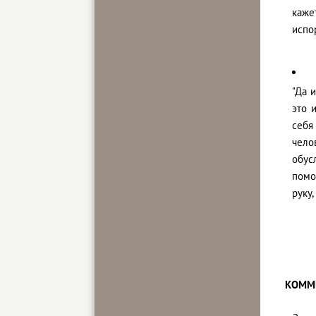
каже
испо
"Да 
это 
себя
чело
обус
помо
руку
КОММ