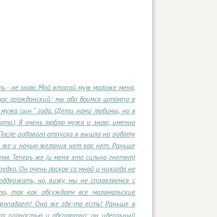
ь - не знаю. Мой второй муж моложе меня,
 нас гражданский: мы оба боимся штампа в
 мужа сын " года. (Дети нами любимы, но я
та.) Я очень люблю мужа и знаю, именно
После родового отпуска я вышла на работу
ом же и ночью желания нет как нет. Раньше
мя. Теперь же (и меня это сильно гнетет)
дко. Он очень ласков со мной и никогда не
ддержать, но, вижу, мы не справляемся с
о, так как обсуждаем все маломальские
пропадает! Оно же где-то есть! Раньше я
ал полностью и абсолютно: он идеальный