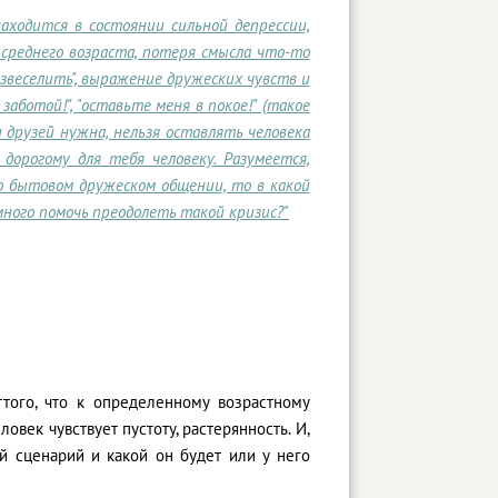
находится в состоянии сильной депрессии,
 среднего возраста, потеря смысла что-то
азвеселить", выражение дружеских чувств и
аботой!", "оставьте меня в покое!" (такое
и друзей нужна, нельзя оставлять человека
 дорогому для тебя человеку. Разумеется,
 о бытовом дружеском общении, то в какой
ного помочь преодолеть такой кризис?"
ттого, что к определенному возрастному
ловек чувствует пустоту, растерянность. И,
ый сценарий и какой он будет или у него