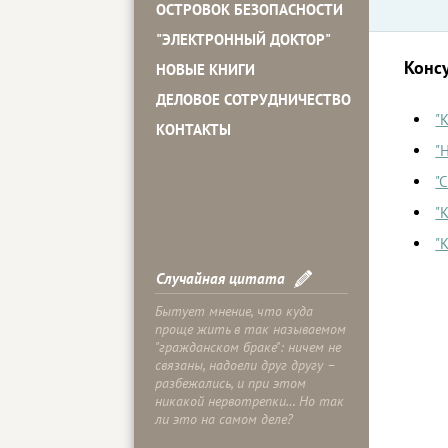
ОСТРОВОК БЕЗОПАСНОСТИ
"ЭЛЕКТРОННЫЙ ДОКТОР"
Конс
НОВЫЕ КНИГИ
ДЕЛОВОЕ СОТРУДНИЧЕСТВО
"
КОНТАКТЫ
"
"
"
"
Случайная цитата
Бытует мнение, что куда
проще жить в так называемом
"гражданском браке": ничем не
связаны, надоели друг другу –
разбежались, и при этом
никакой нервотрепки… Но так
ли это на самом деле?