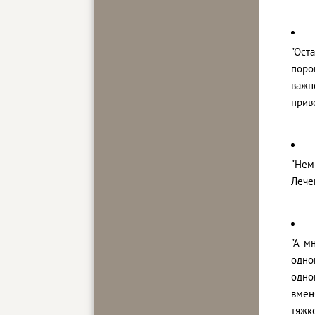
"Ост
поро
важн
прив
"Нем
Лече
"А м
одно
одно
вмен
тяжк