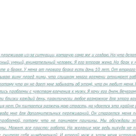
 переживаю из-за ситуации, которую сама же и создаю. Но что делат
ный, умный, внимательный человек. Я его вторая жена. Но брак у
те о браке. У меня от первого брака есть дочь 10 лет. От второго
ываю вину перед ними, что слишком много времени отнимает рабо
потому что он не дает мне забывать об этом), что он любит меня. 
лись проблемы с чувством влечения к мужу. Я хочу его днем. Вечер
и близки каждый день, практически любое возможное для этого вре
ия нет. Он пытается разжечь мою страсть, но удается это крайне ре
овода мне для дополнительных переживаний. Он старается меня по
проблемой, потому что не понимаем причины. Мы обсуждали эт
емы. Может, все просто: работа. Но желание мое ведь никуда не 
е считала себя нимфоманкой. И второй муж в этом меня устраив