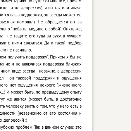
 комментариях по сути сказали все, причем
сле та же депрессия), и вы так или иначе
обится ваша поддержка, он всегда может ее
рьезная помощь!). Не обращается он за
льно "побыть наедине с собой". Опять же,
а - не тащите его туда за руку, в лучшем
как с ними связаться. Да и такой подбор
 ли не насильно.
вом получить поддержку". Причем я бы не
мание и ненавязчивая поддержка близких
 ином виде всегда - неважно, в депрессии
сел - он таковой поддержки и ощущения
 него нет ощущения некоего "жизненного
но…) И может быть, по предыдущему опыту
ут же явится (может быть, в достаточно
ь человеку знать о том, что у него есть в
имости (независимо от его состояния и
х депрессий :)
убоких проблем. Так в данном случае: это