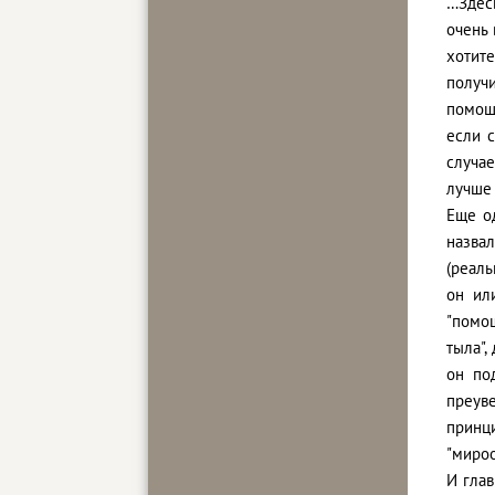
…Здесь
очень 
хотите
получ
помощь
если с
случа
лучше 
Еще од
назва
(реаль
он ил
"помо
тыла"
он по
преуве
принц
"мироо
И глав