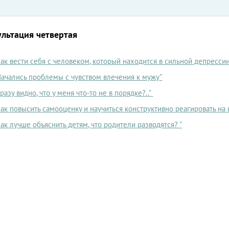
ультация четвертая
Как вести себя с человеком, который находится в сильной депресси
Начались проблемы с чувством влечения к мужу"
Сразу видно, что у меня что-то не в порядке?.."
Как повысить самооценку и научиться конструктивно реагировать на 
Как лучше объяснить детям, что родители разводятся? "