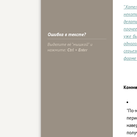
"Хотел
некото
делать
прочее
Ошибка в тексте?
уже бы
одного
Выделите её "мышкой" и
нажмите:
Ctrl + Enter
серьез
форме 
Комме
"По-
пери
наве
полу