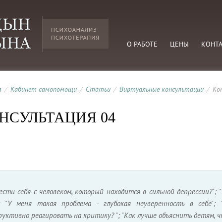
О РАБОТЕ
ЦЕНЫ
КОНТ
я
/
Кабинет самопомощи
/
Статьи
/
Виртуальные консультации
/
Ко
НСУЛЬТАЦИЯ 04
ести себя с человеком, который находится в сильной депрессии?"; 
; "У меня такая проблема - глубокая неуверенность в себе";
уктивно реагировать на критику? "; "Как лучше объяснить детям, ч