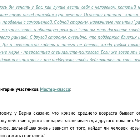
ось бы узнать у Вас, как лучше вести себя с человеком, который 
рое время назад проходил курс лечения. Основная причина - кризис
, проблемы с самооценкой. С одной стороны, навязчивые попытки "р
 могут вызвать и обратную реакцию -"что вы меня достаете своей з
вало раньше). С другой стороны, очевидно, что поддержка близких 
. Да и невозможно сидеть и ничего не делать, когда рядом плохо
ные меры - прерогатива специалиста-психолога. Если же говорить
должна выражаться эта поддержка, чтобы действительно хоть нем
нтарии участников
Мастер-класса
:
моему, у Берна сказано, что кризис среднего возраста бывает о
оду действие одного сценария заканчивается, а другого пока нет. Че
рное, дальнейшая жизнь зависит от того, найдет ли человек нов
чится жить спонтанно."