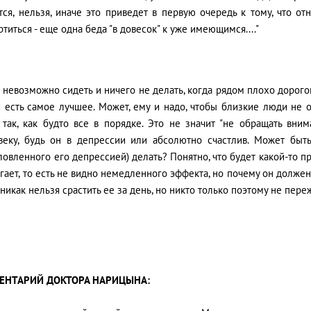
тся, нельзя, иначе это приведет в первую очередь к тому, что о
ртиться - еще одна беда "в довесок" к уже имеющимся...."
и невозможно сидеть и ничего не делать, когда рядом плохо дорого
и есть самое лучшее. Может, ему и надо, чтобы близкие люди не о
 так, как будто все в порядке. Это не значит "не обращать вни
веку, будь он в депрессии или абсолютно счастлив. Может быть
ловленного его депрессией) делать? Понятно, что будет какой-то пр
гает, то есть не видно немедленного эффекта, но почему он долже
, никак нельзя срастить ее за день, но никто только поэтому не пер
ЕНТАРИЙ ДОКТОРА НАРИЦЫНА: