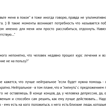
авьте меня в покое" я тоже иногда говорю, правда не ультимативн
га. :) В такие моменты возникает потребность что называется по
ом именно для меня или просто расслабиться, отдохнуть. Навязч
етствую…"
ного непонятно, что человек недавно прошел курс лечения и вс
ние не на пользу?"
не кажется, что лучше нейтральное "если будет нужна помощь - 
кратно. Нейтральное - в том плане, что и "липнуть" с предложением
го не оставляешь. В конце концов, да, у человека депрессия, да, 
яемым и способен сам решить, как ему лучше действовать... Надо
о - ему есть на кого положиться, у него есть близкие люди, которы