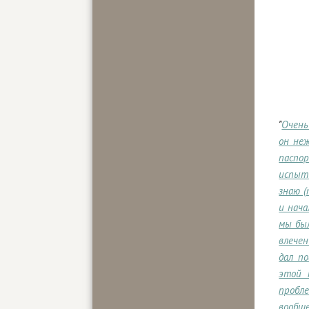
"
Очень
он неж
паспор
испыт
знаю (
и нача
мы был
влечен
дал п
этой 
пробл
вообщ