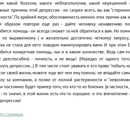
ом какой болезни, какого неблагополучия, какой нерешенно
ные причины этой депрессии - но скорее всего, вы как "сторонни
ности". По крайней мере, обоснованность именно этих причин как 
м образом повторю еще раз - дайте человеку ненавязчиво пон
бится помощь - он всегда сможет за ней обратиться к вам. Но помн
о по выраженному ( и желательно достаточно четкому) запросу,
ека не стала для него поводом манипулировать вами. И при этом 
бится конкретная помощь, чья и в каком количестве. Ведь сам-то
е дееспособен) - личность, а не вещь! (Нередко от одного того
нуть депрессия…) В том числе стоит уважать и его право "побыть н
ле своей жизни, можете еще вот чем ему помочь: не впадайте сами
алу за компанию, а позже от полной растерянности и "невозмож
и постоянно будет пример того, что кто-то из близких (в частности,
- то значит, в этой жизни есть что-то хорошее: и это впечатлен
 депрессии!
ало страницы