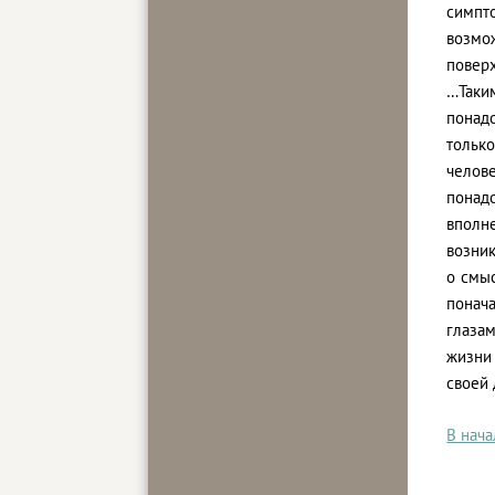
симпт
возмож
поверх
…Таки
понадо
тольк
челов
понадо
вполн
возник
о смыс
понач
глазам
жизни 
своей
В нач