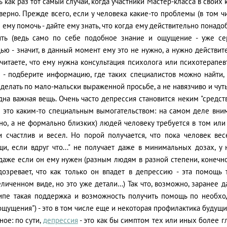
 как раз тот самый случай, когда участники Мастер-класса в своих
верно. Прежде всего, если у человека какие-то проблемы (в том чи
 ему помочь - дайте ему знать, что когда ему действительно понад
ить (ведь само по себе подобное знание и ощущение - уже се
ю - значит, в данный момент ему это не нужно, а нужно действите
читаете, что ему нужна консультация психолога или психотерапевт
е - подберите информацию, где таких специалистов можно найти, 
делать по мало-мальски выраженной просьбе, а не навязчиво и чуть
на важная вещь. Очень часто депрессия становится неким "средст
л это каким-то специальным вымогательством: на самом деле вни
но, а не формально близких) людей человеку требуется в том или
и счастлив и весел. Но порой получается, что пока человек ве
щи, если вдруг что..." не получает даже в минимальных дозах, у
, даже если он ему нужен (разным людям в разной степени, конеч
дозревает, что как только он впадет в депрессию - эта помощь т
личенном виде, но это уже детали…) Так что, возможно, заранее дат
ипе такая поддержка и возможность получить помощь по необход
щущения") - это в том числе еще и некоторая профилактика будущи
ное: по сути,
депрессия
- это как бы симптом тех или иных более гл