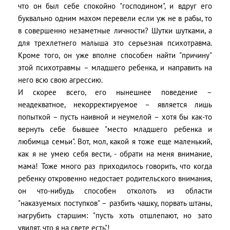
что он был себе спокойно "господином", и вдруг его
буквально одним махом перевели если уж не в рабы, то
в совершенно незаметные личности? Шутки шутками, а
для трехлетнего малыша это серьезная психотравма.
Кроме того, он уже вполне способен найти "причину"
этой психотравмы – младшего ребенка, и направить на
него всю свою агрессию.
И скорее всего, его нынешнее поведение –
неадекватное, некорректируемое – является лишь
попыткой – пусть наивной и неумелой – хотя бы как-то
вернуть себе бывшее "место младшего ребенка и
любимца семьи". Вот, мол, какой я тоже еще маленький,
как я не умею себя вести, - обрати на меня внимание,
мама! Тоже много раз приходилось говорить, что когда
ребенку откровенно недостает родительского внимания,
он что-нибудь способен отколоть из области
"наказуемых поступков" – разбить чашку, порвать штаны,
нагрубить старшим: "пусть хоть отшлепают, но зато
увидят, что я на свете есть"!