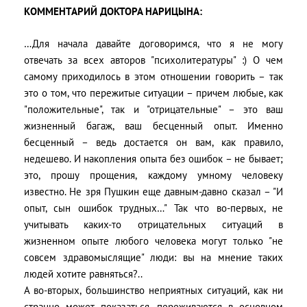
КОММЕНТАРИЙ ДОКТОРА НАРИЦЫНА:
…Для начала давайте договоримся, что я не могу
отвечать за всех авторов "психолитературы" :) О чем
самому приходилось в этом отношении говорить – так
это о том, что пережитые ситуации – причем любые, как
"положительные", так и "отрицательные" – это ваш
жизненный багаж, ваш бесценный опыт. Именно
бесценный – ведь достается он вам, как правило,
недешево. И накопления опыта без ошибок – не бывает;
это, прошу прощения, каждому умному человеку
известно. Не зря Пушкин еще давным-давно сказал – "И
опыт, сын ошибок трудных…" Так что во-первых, не
учитывать каких-то отрицательных ситуаций в
жизненном опыте любого человека могут только "не
совсем здравомыслящие" люди: вы на мнение таких
людей хотите равняться?..
А во-вторых, большинство неприятных ситуаций, как ни
странно может показаться, переживаются в основном