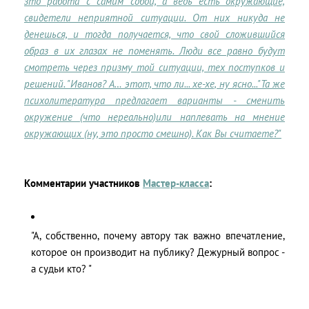
зто работа с самим собой, а ведь есть окружающие,
свидетели неприятной ситуации. От них никуда не
денешься, и тогда получается, что свой сложившийся
образ в их глазах не поменять. Люди все равно будут
смотреть через призму той ситуации, тех поступков и
решений. "Иванов? А… этот, что ли... хе-хе, ну ясно..."Та же
психолитература предлагает варианты - сменить
окружение (что нереально)или наплевать на мнение
окружающих (ну, это просто смешно). Как Вы считаете?"
Комментарии участников
Мастер-класса
:
"А, собственно, почему автору так важно впечатление,
которое он производит на публику? Дежурный вопрос -
а судьи кто? "