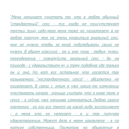
"Меня начинает угнетать то, что я люблю обычный
"стандартный" секс - т.е. когда не присутствуют
третьи лица, садо-мазо меня тоже не привлекает, я не
люблю порнуху, мне не очень нравиться анальный секс,
мне не нужно чтобы за мной подглядывали, свинг не
нужен. В общем классика - он и она, позы - любые, чулки,
переодевания - пожалуйста, оральный секс - да, на
природе - с удовольствием ну и тому подобное где только
он и она. Но вот все остальное что касается так
называемого "нестандартного секса" - абсолютно не
привлекает. В связи с этим я уже какие-то комплексы
чувствовать начала - раньше считала, что я знаю толк в
сексе - а сейчас уже начинаю сомневаться. Люблю своего
партнера - но его все тянет на какой-либо эксперимент
- а меня это не увлекает - я и так получаю
удовлетворение. Может дело в моем характере - я по
натуре собственница. Посмотрю на объявление в