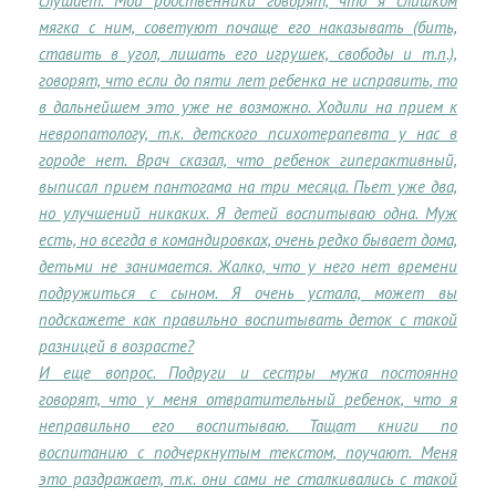
слушает. Мои родственники говорят, что я слишком
мягка с ним, советуют почаще его наказывать (бить,
ставить в угол, лишать его игрушек, свободы и т.п.),
говорят, что если до пяти лет ребенка не исправить, то
в дальнейшем это уже не возможно. Ходили на прием к
невропатологу, т.к. детского психотерапевта у нас в
городе нет. Врач сказал, что ребенок гиперактивный,
выписал прием пантогама на три месяца. Пьет уже два,
но улучшений никаких. Я детей воспитываю одна. Муж
есть, но всегда в командировках, очень редко бывает дома,
детьми не занимается. Жалко, что у него нет времени
подружиться с сыном. Я очень устала, может вы
подскажете как правильно воспитывать деток с такой
разницей в возрасте?
И еще вопрос. Подруги и сестры мужа постоянно
говорят, что у меня отвратительный ребенок, что я
неправильно его воспитываю. Тащат книги по
воспитанию с подчеркнутым текстом, поучают. Меня
это раздражает, т.к. они сами не сталкивались с такой