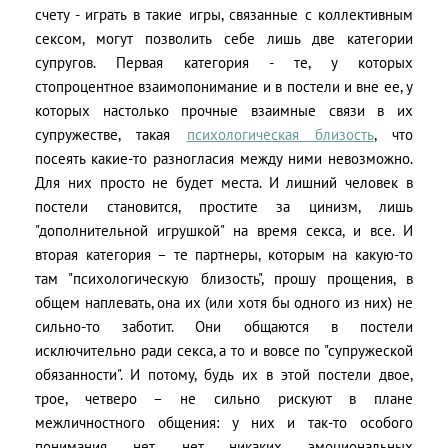
счету - играть в такие игры, связанные с коллективным
сексом, могут позволить себе лишь две категории
супругов. Первая категория - те, у которых
стопроцентное взаимопонимание и в постели и вне ее, у
которых настолько прочные взаимные связи в их
супружестве, такая
психологическая близость
, что
посеять какие-то разногласия между ними невозможно.
Для них просто не будет места. И лишний человек в
постели становится, простите за цинизм, лишь
"дополнительной игрушкой" на время секса, и все. И
вторая категория – те партнеры, которым на какую-то
там "психологическую близость", прошу прощения, в
общем наплевать, она их (или хотя бы одного из них) не
сильно-то заботит. Они общаются в постели
исключительно ради секса, а то и вовсе по "супружеской
обязанности". И потому, будь их в этой постели двое,
трое, четверо – не сильно рискуют в плане
межличностного общения: у них и так-то особого
понимания нет, нет никаких эмоциональных