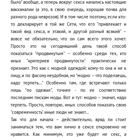
было" вообще, а теперь вокруг секса начались настоящие
вакханалии (а это, в свою очередь, хорошая почва для
разного рода неврозов). И в том числе поэтому, если кто-
то декларирует в той же Сети, что его "привлекает и
такой вид секса, и этакий, и другой разный всякий" –
вовсе не обязательно, что он сам всего этого хочет.
Просто это на сегодняшний день такой способ
показаться "продвинутым" – особенно среди тех, кто
иных "критериев продвинутости" практически не
признает. Это как с модной одеждой: кому-то она и не к
лицу, и по фасону неудобная, но "модно – что поделаешь,
надо терпеть…" Особенно там, где встречают только
лишь "по одежке", точнее - по ее соответствию
последним пискам моды. Вот и тут: модно – значит, надо
терпеть. Просто, повторю, иных способов показать свою
"современность" иные люди не знают…
Так что для начала – действительно, вряд ли стоит
заниматься тем, что вам лично в сексе откровенно не
нравится. Как минимум, это уже будет не секс, а