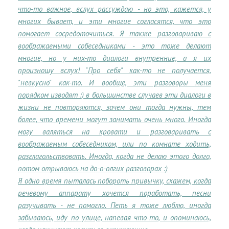
что-то важное, вслух рассуждаю - но это, кажется, у
многих бывает, и эти многие согласятся, что это
помогает сосредоточиться. Я также разговариваю с
воображаемыми собеседниками - это тоже делают
многие, но у них-то диалоги внутренние, а я их
произношу вслух! "Про себя" как-то не получается,
"невкусно" как-то. И вообще, эти разговоры меня
порядком изводят :) в большинстве случаев эти диалоги в
жизни не повторяются, зачем они тогда нужны, тем
более, что времени могут занимать очень много. Иногда
могу валяться на кровати и разговаривать с
воображаемым собеседником, или по комнате ходить,
разглагольствовать. Иногда, когда не делаю этого долго,
потом отрываюсь на до-о-олгих разговорах :)
Я одно время пыталась побороть привычку, скажем, когда
речевому аппарату хочется поработать, песни
разучивать - не помогло. Петь я тоже люблю, иногда
забываюсь, иду по улице, напевая что-то, и опоминаюсь,