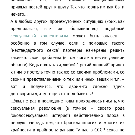
привязанностей друг к другу. Так что терять им как бы и
нечего…
А в любых других промежуточных ситуациях (коих, как
предполагаю, все же большинство) подобный
сексуальный коллективизм
может быть опасен –
особенно в том случае, если с помощью такого
"нестандартного секса" партнеры намерены решить
какие-то свои проблемы (в том числе в несексуальной
области). Ведь опять-таки, любой "третий лишний" придет
к ним в постель точно так же со своими проблемами, со
своими представлениями о тех или иных вещах и т.п. –
вот и получится, что двоим-то сложно здесь
договориться, а тут еще кто-то добавится!
…Увы, не раз в последние годы приходилось писать, что
сексуальная революция (а точнее – своего рода
"околосексуальная истерия") действительно плоха в
первую очередь тем, что бросила многих и многих из
крайности в крайность: раньше "у нас в СССР секса не