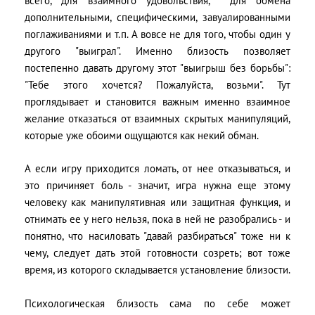
всего, для взаимного удовольствия, для обмена
дополнительными, специфическими, завуалированными
поглаживаниями и т.п. А вовсе не для того, чтобы один у
другого "выиграл". Именно близость позволяет
постепенно давать другому этот "выигрыш без борьбы":
"Тебе этого хочется? Пожалуйста, возьми". Тут
проглядывает и становится важным именно взаимное
желание отказаться от взаимных скрытых манипуляций,
которые уже обоими ощущаются как некий обман.
А если игру приходится ломать, от нее отказываться, и
это причиняет боль - значит, игра нужна еще этому
человеку как манипулятивная или защитная функция, и
отнимать ее у него нельзя, пока в ней не разобрались - и
понятно, что насиловать "давай разбираться" тоже ни к
чему, следует дать этой готовности созреть; вот тоже
время, из которого складывается установление близости.
Психологическая близость сама по себе может