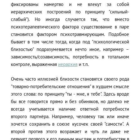
фиксированы намертво и не влекут за собой
иерархических построений по принципу "сильный-
слабый"). Но иногда случается так, что вместо
психотерапевтического фактора существование в паре
становится фактором психотравмирующим. Подобное
бывает в том числе тогда, когда под "психологической
близостью" подразумевается нечто иное, например –
зависимость/созависимость, потребность в тотальном
контроле, выраженная
иерархия
и т.п.
Очень часто иллюзией близости становятся своего рода
"товарно-потребительские отношения" в худшем смысле
этого слова: по принципу "ты - мне, я тебе". Здесь вроде
бы все говорится прямо и без обиняков, но далеко не
всегда учитывается наличие ответной потребности
второго партнёра. Например, человеку так или иначе
хочется сохранить в союзе кусочек своей "самости". А
второй против этого возражает и чуть ли даже не
ревнует первого к его личным мыслям и потребностям в