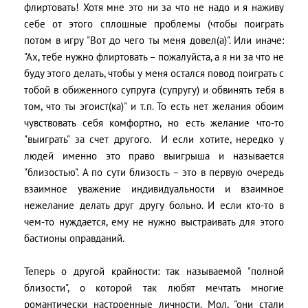
флиртовать! Хотя мне это ни за что не надо и я наживу
себе от этого сплошные проблемы (чтобы поиграть
потом в игру "Вот до чего ты меня довел(а)". Или иначе:
"Ах, тебе нужно флиртовать – пожалуйста, а я ни за что не
буду этого делать, чтобы у меня остался повод поиграть с
тобой в обиженного супруга (супругу) и обвинять тебя в
том, что ты эгоист(ка)" и т.п. То есть нет желания обоим
чувствовать себя комфортно, но есть желание что-то
"выиграть" за счет другого. И если хотите, нередко у
людей именно это право выигрыша и называется
"близостью". А по сути близость – это в первую очередь
взаимное уважение индивидуальности и взаимное
нежелание делать друг другу больно. И если кто-то в
чем-то нуждается, ему не нужно выстраивать для этого
бастионы оправданий.
Теперь о другой крайности: так называемой "полной
близости", о которой так любят мечтать многие
романтически настроенные личности. Мол, "они стали