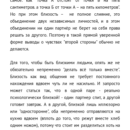
самое. как "точка А отстоит от точки Б на пять
сантиметров. а точка Б от точки А – на пять километров".
Но при этом близость – не полное слияние, это
объединение двух независимых личностей, и в этом
объединении ни один партнёр не берет на себя права
решать за другого. Поэтому в такой прямой уверенной
форме выводы о чувствах "второй стороны" обычно не
делаются.
Для того, чтобы быть близкими людьми, опять же не
обязательно непременно "делать всё только вместе".
Близость как вид общения не требует постоянного
нахождения вдвоем чуть ли не насильно. И запросто
может статься так, что в одной паре - реально
психологически близкой! - один партнер спит, а другой
готовит завтрак. А в другой, близкой лишь иллюзорно
или "односторонне", оба непременно отправляются на
кухню вдвоем (вплоть до того, что режут вместе хлеб
одним ножом), потому что стоит им разделиться хоть на