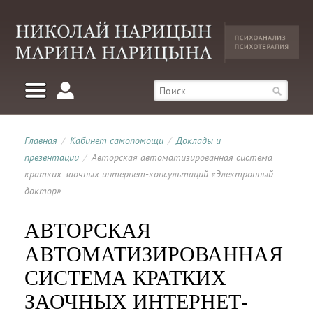
Главная
/
Кабинет самопомощи
/
Доклады и
презентации
/
Авторская автоматизированная система
кратких заочных интернет-консультаций «Электронный
доктор»
АВТОРСКАЯ
АВТОМАТИЗИРОВАННАЯ
СИСТЕМА КРАТКИХ
ЗАОЧНЫХ ИНТЕРНЕТ-