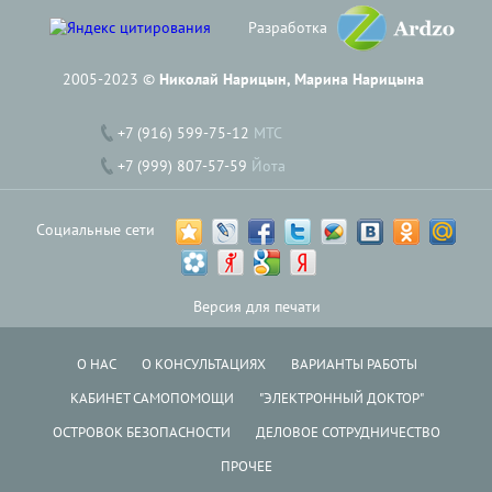
Разработка
2005-2023 ©
Николай Нарицын, Марина Нарицына
+7 (916) 599-75-12
МТС
+7 (999) 807-57-59
Йота
Социальные сети
Версия для печати
О НАС
О КОНСУЛЬТАЦИЯХ
ВАРИАНТЫ РАБОТЫ
КАБИНЕТ САМОПОМОЩИ
"ЭЛЕКТРОННЫЙ ДОКТОР"
ОСТРОВОК БЕЗОПАСНОСТИ
ДЕЛОВОЕ СОТРУДНИЧЕСТВО
ПРОЧЕЕ