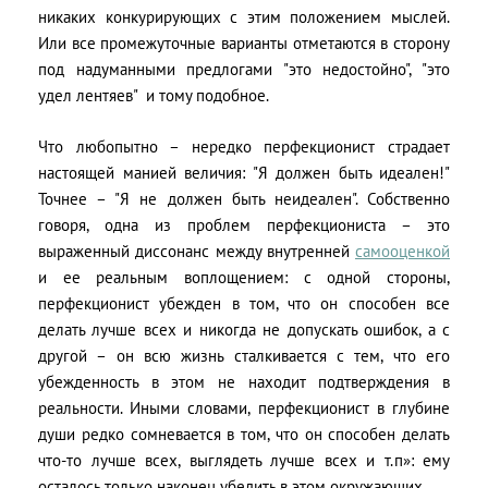
никаких конкурирующих с этим положением мыслей.
Или все промежуточные варианты отметаются в сторону
под надуманными предлогами "это недостойно", "это
удел лентяев" и тому подобное.
Что любопытно – нередко перфекционист страдает
настоящей манией величия: "Я должен быть идеален!"
Точнее – "Я не должен быть неидеален". Собственно
говоря, одна из проблем перфекциониста – это
выраженный диссонанс между внутренней
самооценкой
и ее реальным воплощением: с одной стороны,
перфекционист убежден в том, что он способен все
делать лучше всех и никогда не допускать ошибок, а с
другой – он всю жизнь сталкивается с тем, что его
убежденность в этом не находит подтверждения в
реальности. Иными словами, перфекционист в глубине
души редко сомневается в том, что он способен делать
что-то лучше всех, выглядеть лучше всех и т.п»: ему
осталось только наконец убедить в этом окружающих.