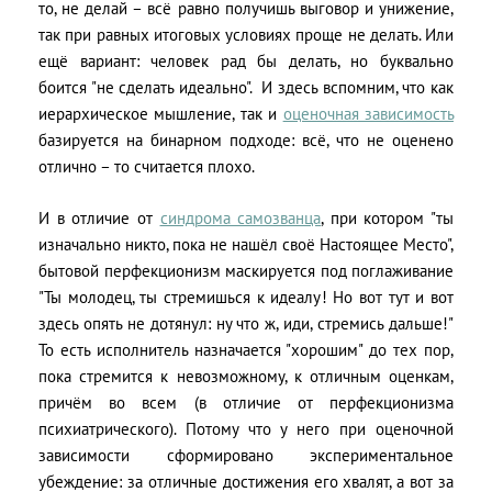
то, не делай – всё равно получишь выговор и унижение,
так при равных итоговых условиях проще не делать. Или
ещё вариант: человек рад бы делать, но буквально
боится "не сделать идеально". И здесь вспомним, что как
иерархическое мышление, так и
оценочная зависимость
базируется на бинарном подходе: всё, что не оценено
отлично – то считается плохо.
И в отличие от
синдрома самозванца
, при котором "ты
изначально никто, пока не нашёл своё Настоящее Место",
бытовой перфекционизм маскируется под поглаживание
"Ты молодец, ты стремишься к идеалу! Но вот тут и вот
здесь опять не дотянул: ну что ж, иди, стремись дальше!"
То есть исполнитель назначается "хорошим" до тех пор,
пока стремится к невозможному, к отличным оценкам,
причём во всем (в отличие от перфекционизма
психиатрического). Потому что у него при оценочной
зависимости сформировано экспериментальное
убеждение: за отличные достижения его хвалят, а вот за