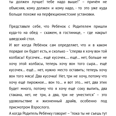
ты должен лучше! тебе надо выше!" – причём не
объясняя, кому должен и кому надо, - то это уже куда
больше похоже на перфекционистские установки.
Представьте себе, что Ребёнок с Родителем пришли
куда-то на обед – скажем, в гостинице, – где накрыт
шведский стол.
И вот когда Ребёнок сам определяет, что и в каком
порядке он будет есть, и сколько – "сперва я хочу вон той
колбасы! Кусочек… ещё кусочек…. ещё… нет, больше не
хочу этой колбасы, теперь хочу вон того сыра… ещё
кусочек… ещё… нет, нужно место оставить; теперь хочу
вон того мяса! Два кусочка! Нет, три не хочу, потому что
хочу ещё пирожное… вон то… и вот это… нет, два этих
будет много, потому что я хочу ещё соку выпить, два
стакана, нет, не три, а два, три не уместится" – это
удовольствие и жизненный драйв, особенно под
присмотром Взрослого.
А когда Родитель Ребёнку говорит – "пока ты не съешь тут