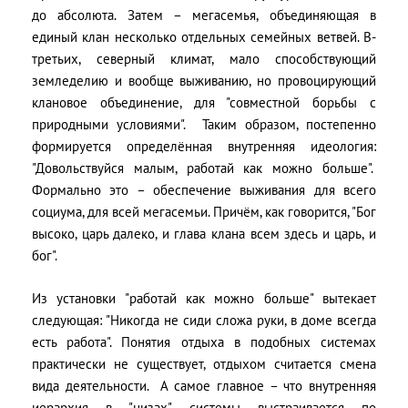
до абсолюта. Затем – мегасемья, объединяющая в
единый клан несколько отдельных семейных ветвей. В-
третьих, северный климат, мало способствующий
земледелию и вообще выживанию, но провоцирующий
клановое объединение, для "совместной борьбы с
природными условиями". Таким образом, постепенно
формируется определённая внутренняя идеология:
"Довольствуйся малым, работай как можно больше".
Формально это – обеспечение выживания для всего
социума, для всей мегасемьи. Причём, как говорится, "Бог
высоко, царь далеко, и глава клана всем здесь и царь, и
бог".
Из установки "работай как можно больше" вытекает
следующая: "Никогда не сиди сложа руки, в доме всегда
есть работа". Понятия отдыха в подобных системах
практически не существует, отдыхом считается смена
вида деятельности. А самое главное – что внутренняя
иерархия в "низах" системы выстраивается по