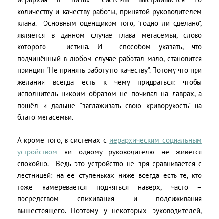
количеству и качеству работы, принятой руководителем
клана. Основным оценщиком того, "годно ли сделано",
является в данном случае глава мегасемьи, слово
которого – истина. И способом указать, что
подчинённый в любом случае работал мало, становится
принцип "Не принять работу по качеству". Потому что при
желании всегда есть к чему придраться: чтобы
исполнитель никоим образом не почивал на лаврах, а
пошёл и дальше "заглаживать свою криворукость" на
благо мегасемьи.
А кроме того, в системах с
иерархическим социальным
устройством
ни одному руководителю не живётся
спокойно. Ведь это устройство не зря сравнивается с
лестницей: на ее ступеньках ниже всегда есть те, кто
тоже намеревается подняться наверх, часто –
посредством спихивания и подсиживания
вышестоящего. Поэтому у некоторых руководителей,