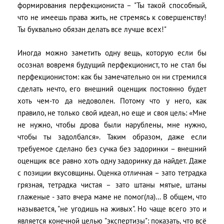
формирования перфекциониста – "Ты такой способный,
что не имеешь права жить, не стремясь к совершенству!
Ты буквально обязан делать все лучше всех!"
Иногда можно заметить одну вещь, которую если бы
осознал вовремя будущий перфекционист, то не стал бы
перфекционистом: как бы замечательно он ни стремился
сделать нечто, его внешний оценщик постоянно будет
хоть чем-то да недоволен. Потому что у него, как
правило, не только свой идеал, но еще и своя цель: «Мне
не нужно, чтобы дрова были нарублены, мне нужно,
чтобы ты задолбался». Таким образом, даже если
требуемое сделано без сучка без задоринки – внешний
оценщик все равно хоть одну задоринку да найдет. Даже
с позиции вкусовщины. Оценка отличная – зато тетрадка
грязная, тетрадка чистая – зато штаны мятые, штаны
глаженые - зато вчера маме не помог(ла)… В общем, что
называется, "не угодишь на живых". Но чаще всего это и
является конечной целью "экспертизы": показать, что всё