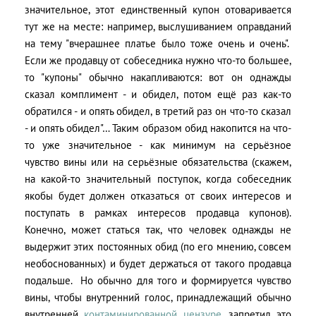
значительное, этот единственный купон отоваривается
тут же на месте: например, выслушиванием оправданий
на тему "вчерашнее платье было тоже очень и очень".
Если же продавцу от собеседника нужно что-то большее,
то "купоны" обычно накапливаются: вот он однажды
сказал комплимент - и обидел, потом ещё раз как-то
обратился - и опять обидел, в третий раз он что-то сказал
- и опять обидел"… Таким образом обид накопится на что-
то уже значительное - как минимум на серьёзное
чувство вины или на серьёзные обязательства (скажем,
на какой-то значительный поступок, когда собеседник
якобы будет должен отказаться от своих интересов и
поступать в рамках интересов продавца купонов).
Конечно, может статься так, что человек однажды не
выдержит этих постоянных обид (по его мнению, совсем
необоснованных) и будет держаться от такого продавца
подальше. Но обычно для того и формируется чувство
вины, чтобы внутренний голос, принадлежащий обычно
внутренней
контаминированной цензуре
, запретил это