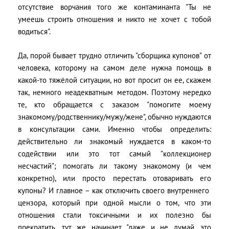
отсутствие ворчания того же контаминанта "Ты не
умеешь строить отношения и никто не хочет с тобой
водиться".
Да, порой бывает трудно отличить "сборщика купонов" от
человека, которому на самом деле нужна помощь в
какой-то тяжёлой ситуации, но вот просит он ее, скажем
так, немного неадекватным методом. Поэтому нередко
те, кто обращается с заказом "помогите моему
знакомому/родственнику/мужу/жене", обычно нуждаются
в консультации сами. Именно чтобы определить:
действительно ли знакомый нуждается в каком-то
содействии или это тот самый "коллекционер
несчастий"; помогать ли такому знакомому (и чем
конкретно), или просто перестать отоваривать его
купоны? И главное – как отключить своего внутреннего
цензора, который при одной мысли о том, что эти
отношения стали токсичными и их полезно бы
прекратить, тут же начинает "даже и не думай, это