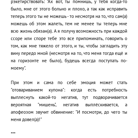
рэкетирствовать: "Ах вот, ты помнишь, у тебя когда-то
было, мне от этого больно и плохо, а так как исправить
теперь этого ты не можешь - то несмотря на то, что сам(а)
можешь об этом жалеть, тем не менее ты теперь мне
всю жизнь обязан(а). А я получу возможность при каждой
ссоре или споре тебе это все припоминать, говорить о
том, как мне тяжело от этого, и ты, чтобы загладить эту
вину передо мной (несмотря на то, что меня тогда ещё и
на горизонте не было), будешь всегда поступать по-
моему".
При этом и сама по себе эмоция может стать
"отовариванием купона": когда есть потребность
выплеснуть какой-то негатив, тут подворачивается
вероятная "мишень", негатив выплёскивается, а
апофеозом звучит обвинение: "И посмотри, до чего ты
меня довел(а)!"
***