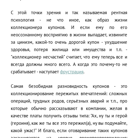
С этой точки зрения и так называемая рентная
психология - не что иное, как образ жизни
коллекционера купонов. И если ему по его
неосознанному восприятию в жизни выпадает, извините
за цинизм, какой-то очень дорогой купон - ухудшение
здоровья, потеря жилища или имущества и т.п. -
"коллекционер несчастий" считает, что ему теперь все и
всегда должны много всего. А когда это почему-то не
срабатывает - наступает
фрустрация
.
Самая безобидная разновидность купонов - это
коллекционирование пережитых впечатлений: сложных
операций, трудных родов, серьёзных аварий и т.п., про
которые обычно рассказывают в компании, желая в
качестве платы получить отзывы типа: "Ах, ну ты и герой
(героиня), как же ты все это пережил(а), ну вы подумайте,
какой ужас!" И благо, если отоваривание таких купонов
заканчивается на уровне времяпрепровождения: