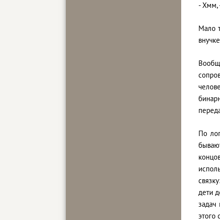
- Хмм,
Мало т
внучке
Вообщ
сопро
челов
бинарн
переда
По ло
бываю
концов
исполь
связк
дети д
задач
этого