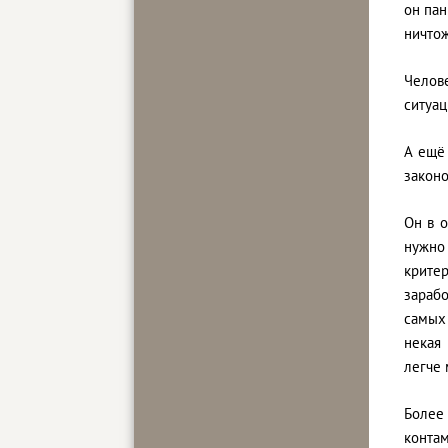
он пан
ничтож
Челов
ситуац
А ещё
законо
Он в о
нужно
крите
зараб
самых
некая
легче 
Более
конта