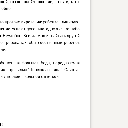
кой, со сколом. Отношение, по сути, как к
добно.
ого программирования: ребёнка планируют
понятие успеха довольно однозначно: либо
я. Неудобно. Всегда может найтись другой
жно требовать, чтобы собственный ребёнок
ами.
бственная большая беда, передаваемая
сих пор фильм "Первоклассница". Один из
ой с первой школьной отметкой.
е!