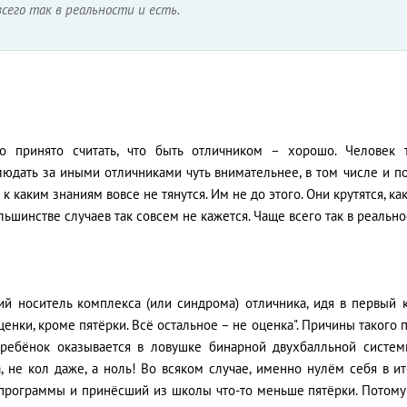
сего так в реальности и есть.
о принято считать, что быть отличником – хорошо. Человек т
юдать за иными отличниками чуть внимательнее, в том числе и по
 к каким знаниям вовсе не тянутся. Им не до этого. Они крутятся, ка
льшинстве случаев так совсем не кажется. Чаще всего так в реальнос
ий носитель комплекса (или синдрома) отличника, идя в первый к
ценки, кроме пятёрки. Всё остальное – не оценка". Причины такого
 ребёнок оказывается в ловушке бинарной двухбалльной систем
а, не кол даже, а ноль! Во всяком случае, именно нулём себя в 
 программы и принёсший из школы что-то меньше пятёрки. Потому 