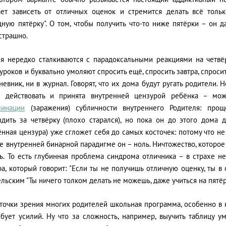
ает зависеть от отличных оценок и стремится делать всё тольк
дную пятёрку". О том, чтобы получить что-то ниже пятёрки – он 
страшно.
ля нередко сталкиваются с парадоксальными реакциями на четвёр
уроков и буквально умоляют спросить ещё, спросить завтра, спросить
невник, ни в журнал. Говорят, что их дома будут ругать родители. 
а действовать и принята внутренней цензурой ребёнка – мо
минации
(заражения) субличности внутреннего Родителя: прощ
ыдить за четвёрку (плохо старался), но пока он до этого дома д
нная цензура) уже сгложет себя до самых косточек: потому что не 
е внутренней бинарной парадигме он – ноль. Ничтожество, которое 
ь. То есть глубинная проблема синдрома отличника – в страхе не
а, который говорит: "Если ты не получишь отличную оценку, ты в
льским "Ты ничего толком делать не можешь, даже учиться на пятёр
с точки зрения многих родителей школьная программа, особенно в
ебует усилий. Ну что за сложность, например, выучить таблицу у