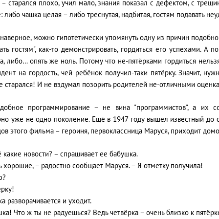
 – старался плохо, учил мало, знания показал с дефектом, с трещин
: либо чашка целая – либо треснутая, надбитая, гостям подавать неу
 наверное, можно гипотетически упомянуть одну из причин подобн
ать гостям", как-то демонстрировать, гордиться его успехами. А 
а, либо… опять же ноль. Потому что не-пятёрками гордиться нельз
дент на гордость, чей ребёнок получил-таки пятёрку. Значит, ну
 старался! И не вздумал позорить родителей не-отличными оценк
добное программирование – не вина "программистов", а их со
рно уже не одно поколение. Ещё в 1947 году вышел известный до 
ов этого фильма – героиня, первоклассница Маруся, приходит дом
ё какие новости? – спрашивает ее бабушка.
ь хорошие, – радостно сообщает Маруся. – Я отметку получила!
ю?
ёрку!
а разворачивается и уходит.
шка! Что ж ты не радуешься? Ведь четвёрка – очень близко к пятёрк