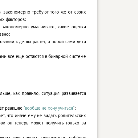
бы закономерно требуют того же от своих
ых факторов:
 закономерно умалчивают, какие оценки
евно;
ований к детям растёт, и порой сами дети
сами все ещё остаются в бинарной системе
ьше, как правило, ситуация развивается
аёт реакцию
"вообще не хочу учиться"
;
ет, что иначе ему не видать родительских
ви он теперь может получить только за
вроз, или невроз зависимости: ребёнок