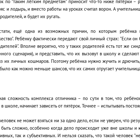
к по "таким лёгким предметам" приносит что-то ниже пятёрки – р
яс и лодырь, и вместо работы на уроках считал ворон. А учительни
родителей, и будет их ругать.
кстати, ещё одна из возможных причин, по которым ребёнка 
ество". Ребёнку фактически передают свой личный страх: "Если он 
одителей". Вполне вероятно, что у таких родителей есть тот же с
ного сценария), и представить, что их вызовут в школу и сделаю
из их личных кошмаров. Поэтому ребёнка нужно жучить и дрючить,
было как можно меньше шансов, что их самих отругает учительница
ная сложность комплекса отличника – по сути в том, что ребёнок
 в школе, начинает зависеть от пятёрок. Точнее – испытывать постоя
человек не может взяться ни за одно дело, если не уверен, что резу
 быть сложно, особенно когда дело происходит уже вне школы и к
ивных, так и субъективных. И нельзя сказать, что такой человек "