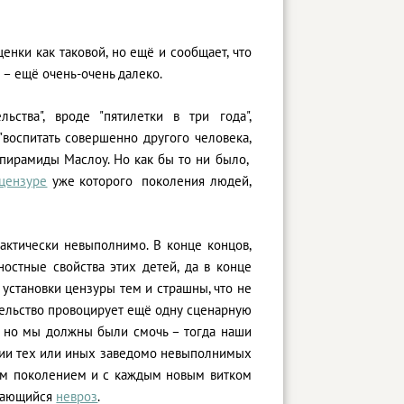
енки как таковой, но ещё и сообщает, что
а – ещё очень-очень далеко.
ства", вроде "пятилетки в три года",
"воспитать совершенно другого человека,
пирамиды Маслоу. Но как бы то ни было,
цензуре
уже которого поколения людей,
актически невыполнимо. В конце концов,
остные свойства этих детей, да в конце
 установки цензуры тем и страшны, что не
тельство провоцирует ещё одну сценарную
– но мы должны были смочь – тогда наши
нарии тех или иных заведомо невыполнимых
ым поколением и с каждым новым витком
едающийся
невроз
.