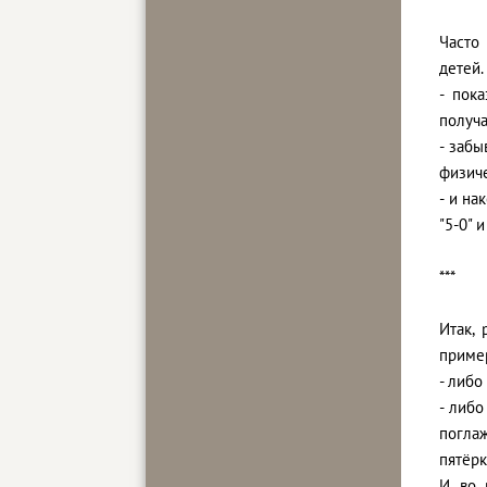
Часто
детей.
- пок
получа
- забы
физич
- и на
"5-0" 
***
Итак,
приме
- либо
- либо
погла
пятёрк
И во 