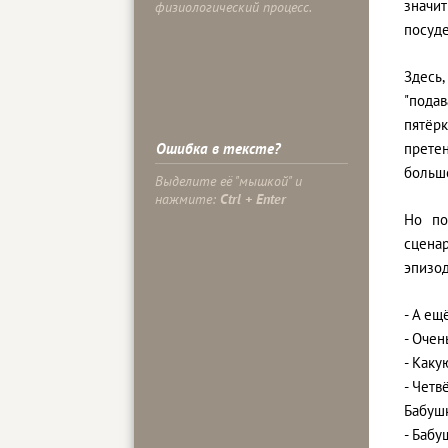
значит
физиологический процесс.
посуде
Здесь,
"подав
пятёрк
Ошибка в тексте?
претен
больше
Выделите её "мышкой" и
нажмите:
Ctrl + Enter
Но по
сцена
эпизод
- А ещ
- Очен
- Каку
- Четв
Бабушк
- Бабу