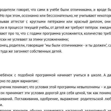
 родители говорят, что сами в учёбе были отличниками, и вроде 
 Но при этом, осознанно или бессознательно, не учитывают некотор
азывая аттестат с круглыми пятёрками или красный диплом, они
ли в процессе текущей учёбы, от детей же требуют пятёрок ежедн
вают про то, что с годами программа усложняется, количество треб
ески не успевают за этими усложнениями;
конец, родители, говорящие "мы были отличниками - и ты должен", 
и туда же загоняют собственных детей.
 ребёнок с подобной программой начинает учиться в школе. А дал
рно по двум вариантам:
 ученик понимает, что условия этой программы невыполнимы – и д
 он принимает эти условия дорогой для себя ценой, так как понима
живаний. Поглаживания, одобрение, выражение родительской люб
и.
втором варианте обычно развивается настоящий аддиктивный не