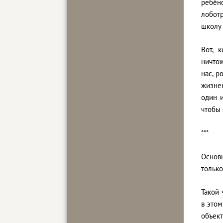
ребёно
лоботр
школу 
Вот, 
ничтож
нас, р
жизнен
один 
чтобы 
***
Основ
только
Такой 
в этом
объект