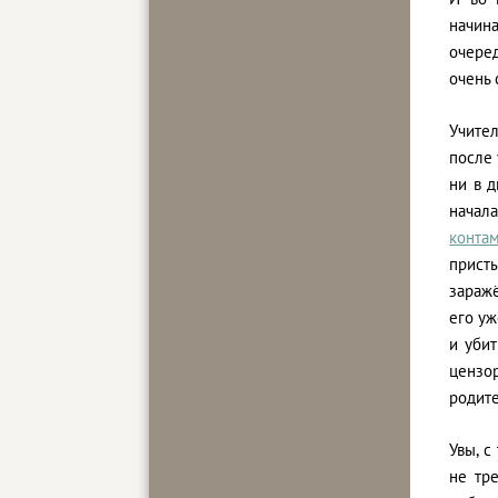
начин
очере
очень 
Учите
после 
ни в д
начал
конта
прист
заражё
его уж
и убит
цензор
родите
Увы, 
не тр