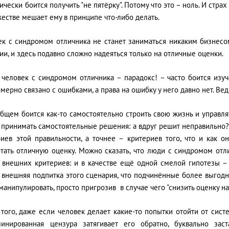
ически боится получить "не пятёрку". Потому что это – ноль. И стра
естве мешает ему в принципе что-либо делать.
ек с синдромом отличника не станет заниматься никаким бизнесом
ии, и здесь подавно сложно надеяться только на отличные оценки.
 человек с синдромом отличника – парадокс! – часто боится изуч
мерно связано с ошибками, а права на ошибку у него давно нет. Вед
бщем боится как-то самостоятельно строить свою жизнь и управля
 принимать самостоятельные решения: а вдруг решит неправильно?
риев этой правильности, а точнее – критериев того, что и как о
отать отличную оценку. Можно сказать, что люди с синдромом отл
 внешних критериев: и в качестве ещё одной смелой гипотезы –
 внешняя подпитка этого сценария, что подчинённые более выгод
манипулировать, просто пригрозив в случае чего "снизить оценку на
 того, даже если человек делает какие-то попытки отойти от сис
минированная цензура затягивает его обратно, буквально за