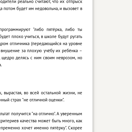
одители реально считают, что их отпрыск
ца потом будет им недовольна, и вызовет в
программируют "либо пятёрка, либо ты
будет плохо учиться, в школе будут ругать
индром отличника (передающийся на уровне
т внушение за плохую учёбу их ребёнка –
 щедро делясь с ним своим неврозом, но
.
, вырастая, во всей остальной жизни, не
нный страх "не отличной оценки".
льтат получится "на отлично". А уверенным
ритериев качества может быть много, как
непременно хочет именно пятёрку". Скорее